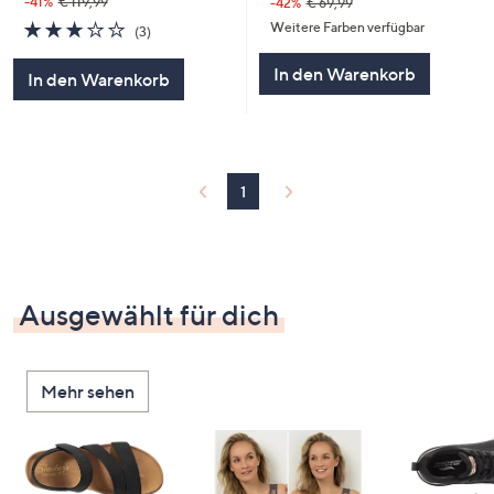
-41%
€ 119,99
-42%
€ 69,99
2.7
3
Weitere Farben verfügbar
(3)
von
Bewertungen
5
In den Warenkorb
In den Warenkorb
1
Ausgewählt für dich
Mehr sehen