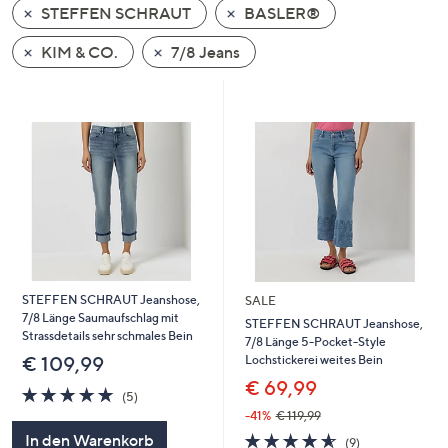
STEFFEN SCHRAUT
BASLER®
oder
wischen
KIM & CO.
7/8 Jeans
Sie
auf
Touch-
Geräten
nach
links
bzw.
rechts,
um
diese
STEFFEN SCHRAUT Jeanshose,
SALE
anzuzeigen.
7/8 Länge Saumaufschlag mit
STEFFEN SCHRAUT Jeanshose,
Strassdetails sehr schmales Bein
7/8 Länge 5-Pocket-Style
Lochstickerei weites Bein
€ 109,99
€ 69,99
4.8
5
(5)
von
Bewertungen
-41%
€ 119,99
5
4.6
9
In den Warenkorb
(9)