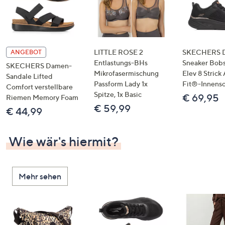
LITTLE ROSE 2
SKECHERS 
ANGEBOT
Entlastungs-BHs
Sneaker Bobs
SKECHERS Damen-
Mikrofasermischung
Elev 8 Strick
Sandale Lifted
Passform Lady 1x
Fit®-Innens
Comfort verstellbare
Spitze, 1x Basic
€ 69,95
Riemen Memory Foam
€ 59,99
€ 44,99
Wie wär's hiermit?
Mehr sehen