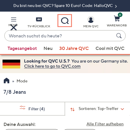
Du bist neu bei QVC? Spare 10 Euro! Code: HalloQVC
Zum
Hauptinhalt
springen
0
MENÜ
WARENKORB
TV-RÜCKBLICK
MEIN QVC
Wonach
suchst
Wenn
du
Tagesangebot
Neu
30 Jahre QVC
Cool mit QVC
Vorschläge
heute?
verfügbar
sind,
verwenden
Sie
Mode
die
7/8 Jeans
Pfeiltasten
nach
oben
Sortieren:
Top-Treffer
Filter
(4)
und
nach
Deine Auswahl:
Alle Filter aufheben
unten