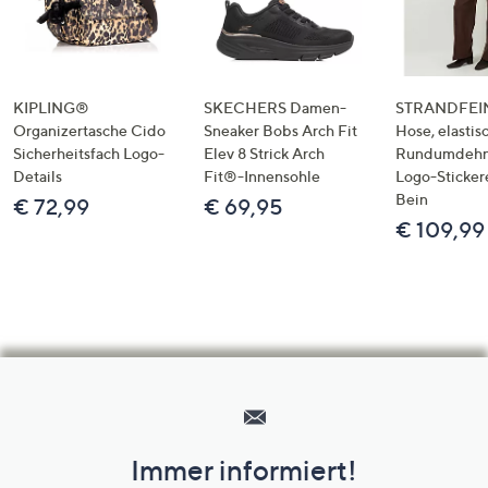
KIPLING®
SKECHERS Damen-
STRANDFEIN
Organizertasche Cido
Sneaker Bobs Arch Fit
Hose, elastis
Sicherheitsfach Logo-
Elev 8 Strick Arch
Rundumdeh
Details
Fit®-Innensohle
Logo-Sticker
Bein
€ 72,99
€ 69,95
€ 109,99
Hilfeseiten,
Service
und
Immer informiert!
Unternehmensinformationen