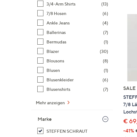
Si
3/4-Arm Shirts
(13)
au
7/8 Hosen
(6)
T
Ankle Jeans
(4)
G
n
Ballerinas
(7)
li
Bermudas
(1)
b
Blazer
(30)
re
Blousons
(8)
u
di
Blusen
(1)
an
Blusenkleider
(6)
SALE
Blusenshirts
(7)
STEFF
Mehr anzeigen
7/8 L
Lochst
Marke
€ 69
-41%
STEFFEN SCHRAUT