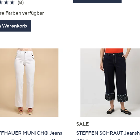
5.0
8
(8)
von
Bewertungen
re Farben verfügbar
5
n Warenkorb
SALE
FFHAUER MUNICH® Jeans
STEFFEN SCHRAUT Jeansh