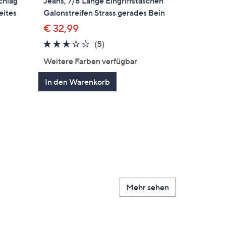
chlag
Jeans, 7/8 Länge Eingriffstaschen
eites
Galonstreifen Strass gerades Bein
€ 32,99
2.6
5
(5)
von
Bewertungen
Weitere Farben verfügbar
5
en
In den Warenkorb
Mehr sehen