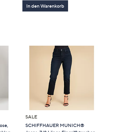
von
Bewertungen
In den Warenkorb
5
SALE
ose,
SCHIFFHAUER MUNICH®