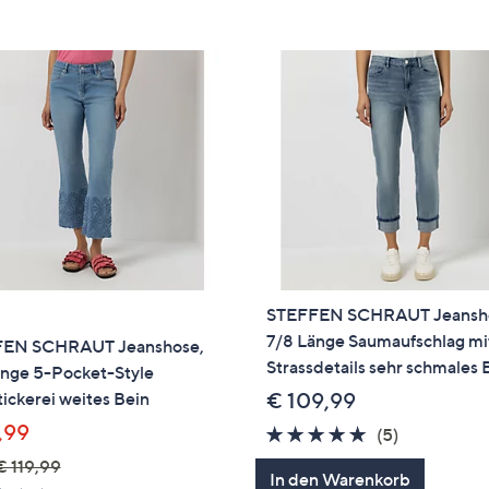
e
f
ouch-
eräten
ach
nks
zw.
chts,
m
ese
zuzeigen.
STEFFEN SCHRAUT Jeansh
7/8 Länge Saumaufschlag mi
EN SCHRAUT Jeanshose,
Strassdetails sehr schmales 
änge 5-Pocket-Style
ickerei weites Bein
€ 109,99
,99
4.8
5
(5)
von
Bewertung
€ 119,99
In den Warenkorb
5