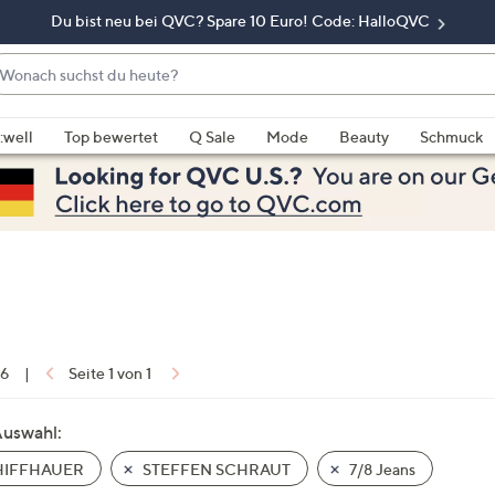
Du bist neu bei QVC? Spare 10 Euro! Code: HalloQVC
onach
chst
enn
u
rschläge
:well
Top bewertet
Q Sale
Mode
Beauty
Schmuck
eute?
rfügbar
nd,
erwenden
e
e
eiltasten
ach
ben
nd
 6
|
Seite 1 von 1
ach
nten
Auswahl:
der
IFFHAUER
STEFFEN SCHRAUT
7/8 Jeans
ischen