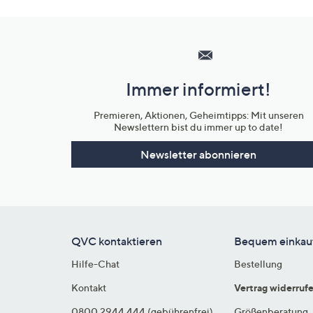
Hilfeseiten,
Service
und
Immer informiert!
Unternehmensinformationen
Premieren, Aktionen, Geheimtipps: Mit unseren
Newslettern bist du immer up to date!
Newsletter abonnieren
QVC kontaktieren
Bequem einkau
Hilfe-Chat
Bestellung
Kontakt
Vertrag widerruf
0800 2944 444 (gebührenfrei)
Größenberatung