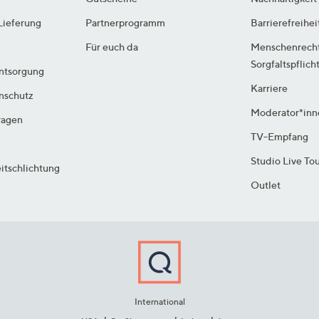
Lieferung
Partnerprogramm
Barrierefreihei
Für euch da
Menschenrech
Sorgfaltspflich
ntsorgung
Karriere
enschutz
Moderator*inn
ragen
TV-Empfang
Studio Live To
itschlichtung
Outlet
International