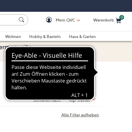
0
Mein QVC
Warenkorb
Einkaufswagen ist le
Wohnen
Hobby & Basteln
Haus & Garten
Sortieren nach:
Top-Treffer
Alle Filter aufheben