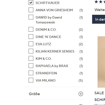
SCHIFFHAUER
Weite
ANNA VON GRIESHEIM
(1)
DAWID by Dawid
(1)
In de
Tomaszewski
DENIM & CO.
(2)
DINE 'N' DANCE
(1)
EVA LUTZ
(2)
KILIAN KERNER SENSES
(1)
KIM & CO.
(1)
RAPHAELA by BRAX
(1)
STRANDFEIN
(1)
VIA MILANO
(5)
SALE
Größe
SCHI