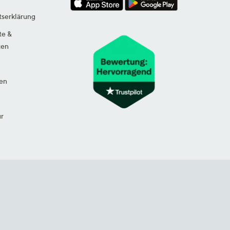
tserklärung
te &
ten
en
ur