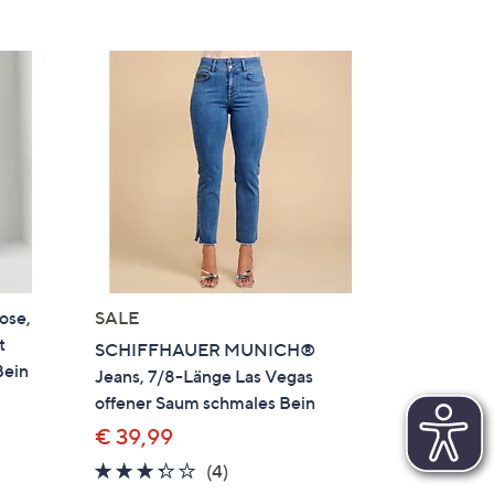
ose,
SALE
t
SCHIFFHAUER MUNICH®
Bein
Jeans, 7/8-Länge Las Vegas
offener Saum schmales Bein
€ 39,99
en
3.2
4
(4)