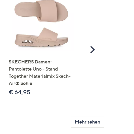
Scroll
Right
SKECHERS Damen-
JERYMOOD HOMEWEA
Pantolette Uno - Stand
Tops Mikrofaser Seitensc
Together Materialmix Skech-
leger weit
Air® Sohle
€ 24,99
€ 64,95
Mehr sehen