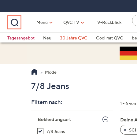
Zum
Hauptinhalt
springen
W
Menü
QVC TV
TV-Rückblick
su
W
d
Vo
Tagesangebot
Neu
30 Jahre QVC
Cool mit QVC
be
h
ve
QLINARISCH
Technik
si
v
Si
Mode
di
Pf
7/8 Jeans
n
o
Filtern nach:
u
1 - 6 von
n
Zur
u
Bekleidungsart
Deine 
Produktliste
o
springen
SCH
7/8 Jeans
w