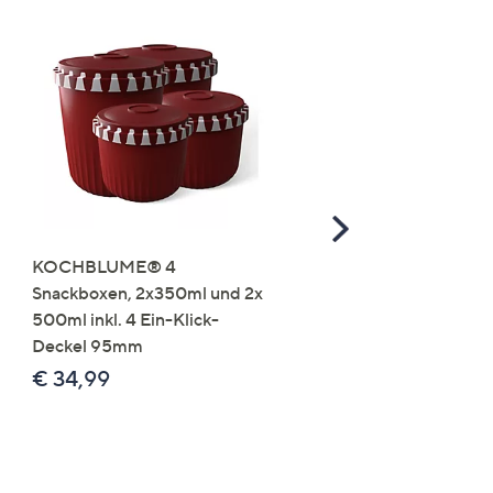
Scroll
Right
KOCHBLUME® 4
you:ly Pure Protein Limo
Snackboxen, 2x350ml und 2x
Lysin 575g für 25 Portio
500ml inkl. 4 Ein-Klick-
€ 49,99
Deckel 95mm
€ 86,94 /1 kg
€ 34,99