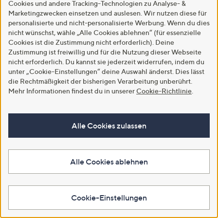
Cookies und andere Tracking-Technologien zu Analyse- &
€ 49,99
€ 59,99
Marketingzwecken einsetzen und auslesen. Wir nutzen diese für
personalisierte und nicht-personalisierte Werbung. Wenn du dies
5.0
3
-44%
€ 89,99
(3)
von
Bewertungen
nicht wünschst, wähle „Alle Cookies ablehnen“ (für essenzielle
5.0
4
(4)
5
Cookies ist die Zustimmung nicht erforderlich). Deine
von
Bewertungen
In den Warenkorb
Weitere Farben verfügbar
5
Zustimmung ist freiwillig und für die Nutzung dieser Webseite
nicht erforderlich. Du kannst sie jederzeit widerrufen, indem du
In den Warenkorb
unter „Cookie-Einstellungen“ deine Auswahl änderst. Dies lässt
die Rechtmäßigkeit der bisherigen Verarbeitung unberührt.
Mehr Informationen findest du in unserer
Cookie-Richtlinie
.
Alle Cookies zulassen
Alle Cookies ablehnen
SALE
SALE
Cookie-Einstellungen
STEFFEN SCHRAUT
STEFFEN SCHRAUT Cardigan
Longcardigan Rollsaumkanten
Rundhalsausschnitt Ziernieten