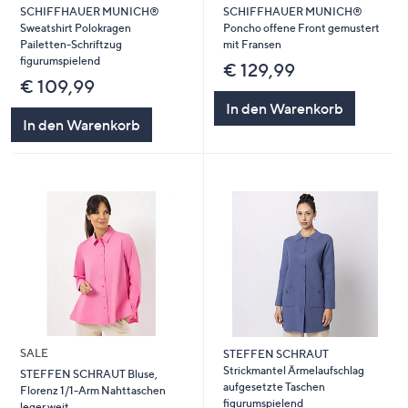
SCHIFFHAUER MUNICH®
SCHIFFHAUER MUNICH®
Sweatshirt Polokragen
Poncho offene Front gemustert
Pailetten-Schriftzug
mit Fransen
figurumspielend
€ 129,99
€ 109,99
In den Warenkorb
In den Warenkorb
SALE
STEFFEN SCHRAUT
Strickmantel Ärmelaufschlag
STEFFEN SCHRAUT Bluse,
aufgesetzte Taschen
Florenz 1/1-Arm Nahttaschen
figurumspielend
leger weit