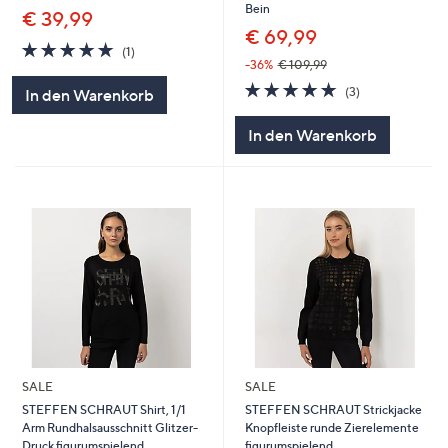
Bein
€ 39,99
€ 69,99
5.0
1
(1)
von
Bewertungen
-36%
€ 109,99
5
5.0
3
(3)
In den Warenkorb
von
Bewertungen
5
In den Warenkorb
SALE
SALE
STEFFEN SCHRAUT Shirt, 1/1
STEFFEN SCHRAUT Strickjacke
Arm Rundhalsausschnitt Glitzer-
Knopfleiste runde Zierelemente
Druck figurumspielend
figurumspielend