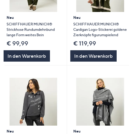
Neu
Neu
SCHIFFHAUER MUNICH®
SCHIFFHAUER MUNICH®
Strickhose Rundumdehnbund
Cardigan Logo-Stickerei goldene
lange Form weites Bein
Zierknöpfe figurumspielend
€ 99,99
€ 119,99
In den Warenkorb
In den Warenkorb
Neu
Neu