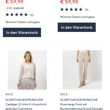
€ 59,99
€ 59,99
5.0
9
-33%
€ 89,99
(9)
von
Bewertungen
5.0
6
(6)
Weitere Farben verfügbar
5
von
Bewertungen
Weitere Farben verfügbar
5
In den Warenkorb
In den Warenkorb
SALE
SALE
SCHIFFHAUER MUNICH®
SCHIFFHAUER MUNICH®
Cardigan 1/1-Arm V-Ausschnitt
Hose lange Form mit
seitlicher Tunnelzug
Rundumdehnbund und Ziernaht