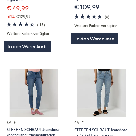
€ 109,99
€ 49,99
5.0
6
-61%
€ 129,99
(6)
von
Bewertungen
4.3
115
(115)
Weitere Farben verfügbar
5
von
Bewertungen
Weitere Farben verfügbar
5
In den Warenkorb
In den Warenkorb
SALE
SALE
STEFFEN SCHRAUT Jeanshose
STEFFEN SCHRAUT Jeanshose,
knöchellang Strassapplikation
5-Pocket Herz Laserprint