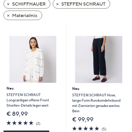
SCHIFFHAUER
STEFFEN SCHRAUT
oder
wischen
Materialmix
Sie
auf
Touch-
Geräten
nach
links
bzw.
rechts,
um
diese
Neu
Neu
anzuzeigen.
STEFFEN SCHRAUT
STEFFEN SCHRAUT Hose,
Longcardigan offene Front
lange Form Rundumdehnbund
Streifen-Details leger weit
mit Ziernieten gerades weites
Bein
€ 89,99
€ 99,99
5.0
2
(2)
von
Bewertungen
4.8
5
(5)