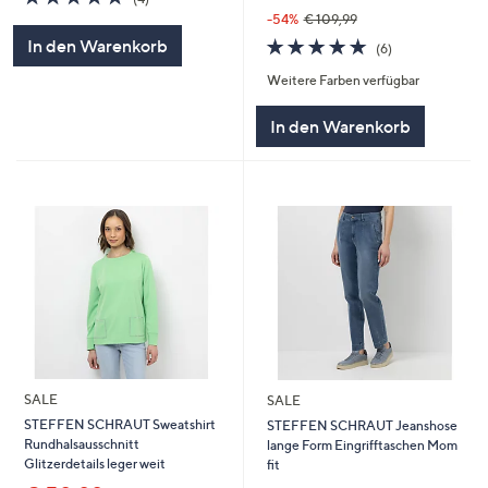
von
Bewertungen
-54%
€ 109,99
5
5.0
6
In den Warenkorb
(6)
von
Bewertungen
Weitere Farben verfügbar
5
In den Warenkorb
SALE
SALE
STEFFEN SCHRAUT Sweatshirt
STEFFEN SCHRAUT Jeanshose
Rundhalsausschnitt
lange Form Eingrifftaschen Mom
Glitzerdetails leger weit
fit