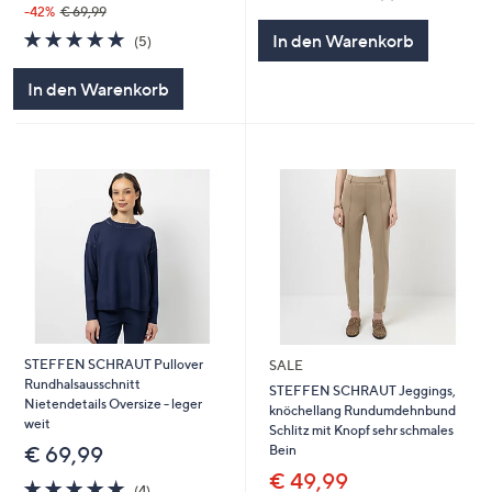
von
Bewertungen
-42%
€ 69,99
5
5.0
5
In den Warenkorb
(5)
von
Bewertungen
5
In den Warenkorb
STEFFEN SCHRAUT Pullover
SALE
Rundhalsausschnitt
STEFFEN SCHRAUT Jeggings,
Nietendetails Oversize - leger
knöchellang Rundumdehnbund
weit
Schlitz mit Knopf sehr schmales
Bein
€ 69,99
€ 49,99
5.0
4
(4)