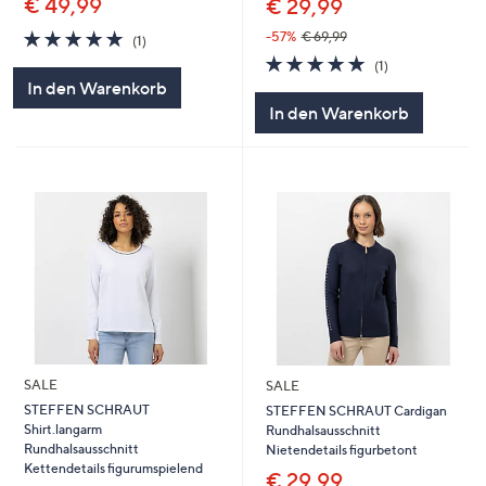
€ 49,99
€ 29,99
5.0
1
-57%
€ 69,99
(1)
von
Bewertungen
5.0
1
(1)
5
von
Bewertungen
In den Warenkorb
5
In den Warenkorb
SALE
SALE
STEFFEN SCHRAUT
STEFFEN SCHRAUT Cardigan
Shirt.langarm
Rundhalsausschnitt
Rundhalsausschnitt
Nietendetails figurbetont
Kettendetails figurumspielend
€ 29,99