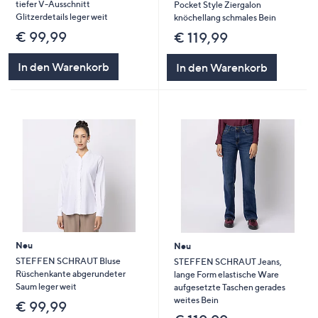
tiefer V-Ausschnitt
Pocket Style Ziergalon
Glitzerdetails leger weit
knöchellang schmales Bein
€ 99,99
€ 119,99
In den Warenkorb
In den Warenkorb
Neu
Neu
STEFFEN SCHRAUT Bluse
STEFFEN SCHRAUT Jeans,
Rüschenkante abgerundeter
lange Form elastische Ware
Saum leger weit
aufgesetzte Taschen gerades
weites Bein
€ 99,99