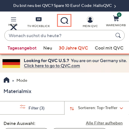
Du bist neu bei QVC? Spare 10 Euro! Code: HalloQVC
Zum
Hauptinhalt
springen
0
MENÜ
WARENKORB
TV-RÜCKBLICK
MEIN QVC
Wonach
suchst
Wenn
du
Tagesangebot
Neu
30 Jahre QVC
Cool mit QVC
Vorschläge
heute?
verfügbar
sind,
verwenden
Sie
Mode
die
Materialmix
Pfeiltasten
nach
oben
Sortieren:
Top-Treffer
Filter
(3)
und
nach
Deine Auswahl:
Alle Filter aufheben
unten