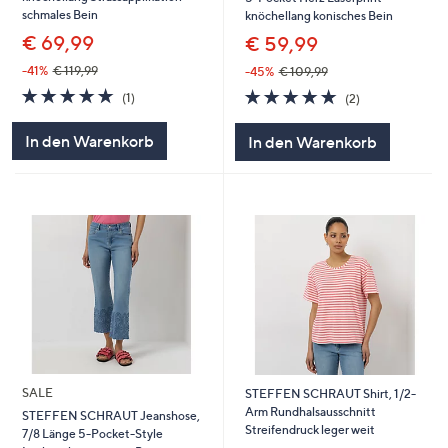
schmales Bein
knöchellang konisches Bein
€ 69,99
€ 59,99
-41%
€ 119,99
-45%
€ 109,99
5.0
1
5.0
2
(1)
(2)
von
Bewertungen
von
Bewertungen
5
5
In den Warenkorb
In den Warenkorb
SALE
STEFFEN SCHRAUT Shirt, 1/2-
Arm Rundhalsausschnitt
STEFFEN SCHRAUT Jeanshose,
Streifendruck leger weit
7/8 Länge 5-Pocket-Style