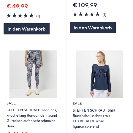
€ 109,99
€ 49,99
5.0
1
5.0
1
(1)
(1)
von
Bewertungen
von
Bewertungen
5
5
In den Warenkorb
In den Warenkorb
SALE
SALE
STEFFEN SCHRAUT Jeggings,
STEFFEN SCHRAUT Shirt
knöchellang Rundumdehnbund
Rundhalsausschnitt mit
Gürtelschlaufen sehr schmales
ECOVERO Viskose
Bein
figurumspielend