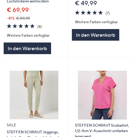
Lochstickerei weites Bein
€ 49,99
€ 69,99
5.0
7
(7)
von
Bewertungen
-41%
€ 119,99
Weitere Farben verfügbar
5
5.0
8
(8)
von
Bewertungen
In den Warenkorb
Weitere Farben verfügbar
5
In den Warenkorb
SALE
STEFFEN SCHRAUT Scubashirt,
1/2-Arm V-Ausschnitt unifarben
STEFFEN SCHRAUT Jeggings,
leger weit