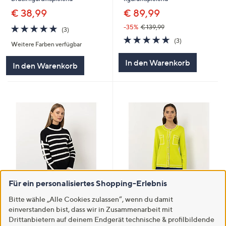
€ 38,99
€ 89,99
5.0
3
-35%
€ 139,99
(3)
von
Bewertungen
5.0
3
(3)
Weitere Farben verfügbar
5
von
Bewertungen
5
In den Warenkorb
In den Warenkorb
Für ein personalisiertes Shopping-Erlebnis
SALE
Zuletzt im TV
Bitte wähle „Alle Cookies zulassen“, wenn du damit
STEFFEN SCHRAUT Strickjacke
STEFFEN SCHRAUT Pullover
einverstanden bist, dass wir in Zusammenarbeit mit
Kontrastdetails Schmuckknöpfe
breiter Stehkragen Ziernieten
Drittanbietern auf deinem Endgerät technische & profilbildende
figurumspielend
leger weit