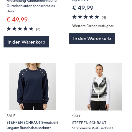
knöchellang Rundumdehnbund
Gürtelschlaufen sehr schmales
€ 49,99
Bein
5.0
4
(4)
€ 49,99
von
Bewertungen
Weitere Farben verfügbar
5
5.0
2
(2)
von
Bewertungen
In den Warenkorb
5
In den Warenkorb
SALE
SALE
STEFFEN SCHRAUT Sweatshirt,
STEFFEN SCHRAUT
langarm Rundhalsausschnitt
Strickweste V-Ausschnitt