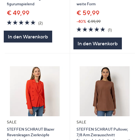
figurumspielend
weite Form
€ 49,99
€ 59,99
5.0
2
-40%
€ 99,99
(2)
von
Bewertungen
5.0
1
(1)
5
von
Bewertungen
In den Warenkorb
5
In den Warenkorb
SALE
SALE
STEFFEN SCHRAUT Blazer
STEFFEN SCHRAUT Pullover,
Reverskragen Zierknöpfe
7/8 Arm Zierausschnitt