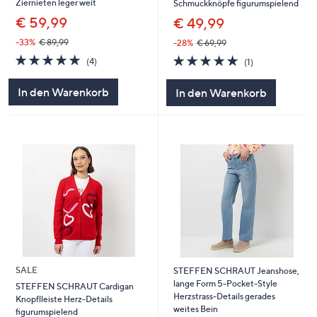
Ziernieten leger weit
Schmuckknöpfe figurumspielend
€ 59,99
€ 49,99
-33%
€ 89,99
-28%
€ 69,99
5.0
4
5.0
1
(4)
(1)
von
Bewertungen
von
Bewertungen
5
5
In den Warenkorb
In den Warenkorb
SALE
STEFFEN SCHRAUT Jeanshose,
lange Form 5-Pocket-Style
STEFFEN SCHRAUT Cardigan
Herzstrass-Details gerades
Knopflleiste Herz-Details
weites Bein
figurumspielend