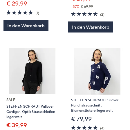
€ 29,99
-57%
€ 69,99
5.0
1
5.0
2
(1)
(2)
von
Bewertungen
von
Bewertungen
5
5
In den Warenkorb
In den Warenkorb
SALE
STEFFEN SCHRAUT Pullover
Rundhalsausschnitt
STEFFEN SCHRAUT Pullover
Blumenstickerei leger weit
Cardigan-Optik Strassschleifen
leger weit
€ 79,99
€ 39,99
5.0
4
(4)