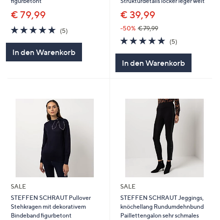
figurbetont
Strukturdetails locker leger weit
€ 79,99
€ 39,99
5.0
5
-50%
€ 79,99
(5)
von
Bewertungen
5.0
5
(5)
5
von
Bewertungen
In den Warenkorb
5
In den Warenkorb
SALE
SALE
STEFFEN SCHRAUT Pullover
STEFFEN SCHRAUT Jeggings,
Stehkragen mit dekorativem
knöchellang Rundumdehnbund
Bindeband figurbetont
Paillettengalon sehr schmales