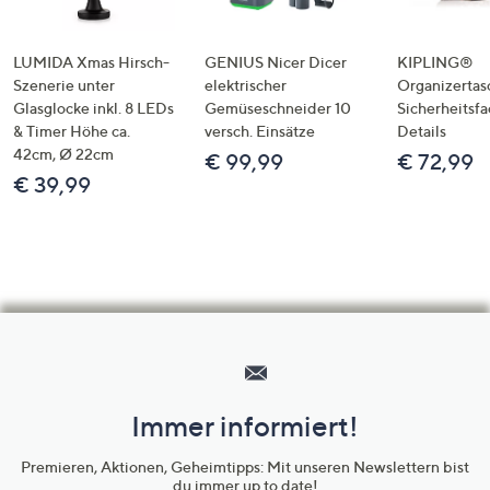
LUMIDA Xmas Hirsch-
GENIUS Nicer Dicer
KIPLING®
Szenerie unter
elektrischer
Organizertas
Glasglocke inkl. 8 LEDs
Gemüseschneider 10
Sicherheitsf
& Timer Höhe ca.
versch. Einsätze
Details
42cm, Ø 22cm
€ 99,99
€ 72,99
€ 39,99
Hilfeseiten,
Service
und
Immer informiert!
Unternehmensinformationen
Premieren, Aktionen, Geheimtipps: Mit unseren Newslettern bist
du immer up to date!