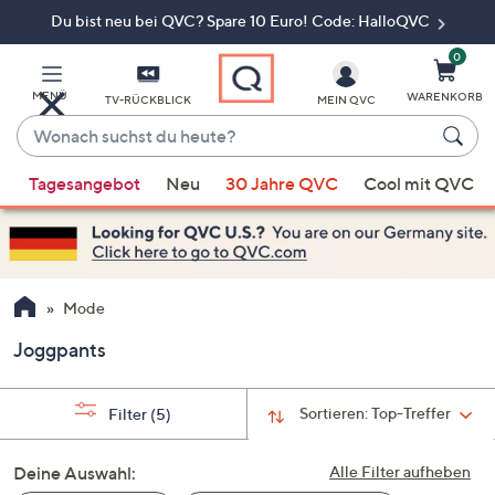
Du bist neu bei QVC? Spare 10 Euro! Code: HalloQVC
Zum
Hauptinhalt
springen
0
MENÜ
WARENKORB
TV-RÜCKBLICK
MEIN QVC
Wonach
suchst
Wenn
du
Tagesangebot
Neu
30 Jahre QVC
Cool mit QVC
Vorschläge
heute?
verfügbar
sind,
verwenden
Sie
Mode
die
Joggpants
Pfeiltasten
nach
oben
Sortieren:
Top-Treffer
Filter
(5)
und
nach
Deine Auswahl:
Alle Filter aufheben
unten