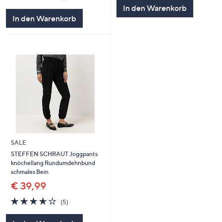
5
von
Bewertungen
In den Warenkorb
5
In den Warenkorb
SALE
STEFFEN SCHRAUT Joggpants
knöchellang Rundumdehnbund
schmales Bein
€ 39,99
3.6
5
(5)
von
Bewertungen
5