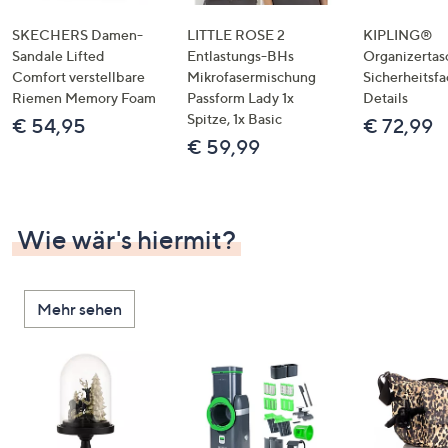
SKECHERS Damen-
LITTLE ROSE 2
KIPLING®
Sandale Lifted
Entlastungs-BHs
Organizertas
Comfort verstellbare
Mikrofasermischung
Sicherheitsf
Riemen Memory Foam
Passform Lady 1x
Details
Spitze, 1x Basic
€ 54,95
€ 72,99
€ 59,99
Wie wär's hiermit?
Mehr sehen