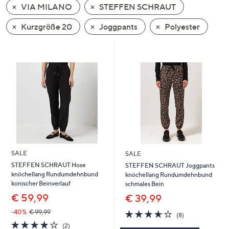
VIA MILANO
STEFFEN SCHRAUT
oder
wischen
Kurzgröße 20
Joggpants
Polyester
Sie
auf
Touch-
Geräten
nach
links
bzw.
rechts,
um
diese
SALE
SALE
anzuzeigen.
STEFFEN SCHRAUT Hose
STEFFEN SCHRAUT Joggpants
knöchellang Rundumdehnbund
knöchellang Rundumdehnbund
konischer Beinverlauf
schmales Bein
€ 59,99
€ 39,99
3.6
8
-40%
€ 99,99
(8)
von
Bewertungen
4.0
2
(2)