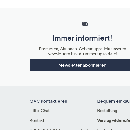
Hilfeseiten,
Service
und
Immer informiert!
Unternehmensinformationen
Premieren, Aktionen, Geheimtipps: Mit unseren
Newslettern bist du immer up to date!
Newsletter abonnieren
QVC kontaktieren
Bequem einkau
Hilfe-Chat
Bestellung
Kontakt
Vertrag widerruf