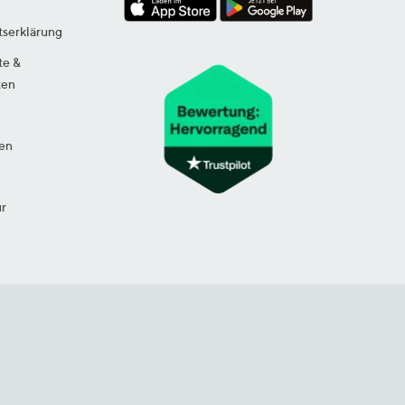
tserklärung
te &
ten
en
ur