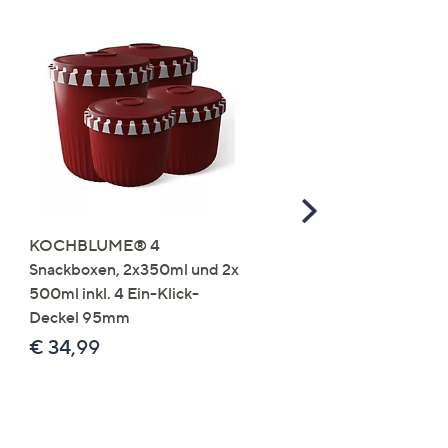
Scroll
Right
KOCHBLUME® 4
you:ly Pure Protein Limo
Snackboxen, 2x350ml und 2x
Lysin 575g für 25 Portio
500ml inkl. 4 Ein-Klick-
€ 49,99
Deckel 95mm
€ 86,94 /1 kg
€ 34,99