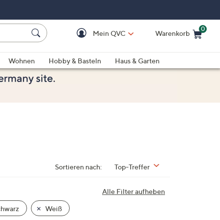
0
Mein QVC
Warenkorb
Einkaufswagen ist le
Wohnen
Hobby & Basteln
Haus & Garten
Sortieren nach:
Top-Treffer
Alle Filter aufheben
hwarz
Weiß