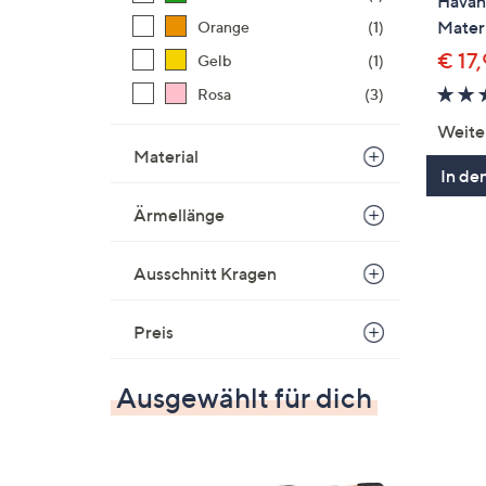
Havan
Materi
Orange
(1)
€ 17
Gelb
(1)
Rosa
(3)
Weite
Material
In de
Ärmellänge
Ausschnitt Kragen
Preis
Ausgewählt für dich