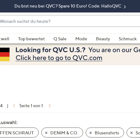
Du bist neu bei QVC? Spare 10 Euro! Code: HalloQVC
onach
chst
enn
u
rschläge
:well
Top bewertet
Q Sale
Mode
Beauty
Schmuck
eute?
rfügbar
nd,
erwenden
e
e
eiltasten
ach
ben
nd
 4
|
Seite 1 von 1
ach
nten
Auswahl:
der
FFEN SCHRAUT
DENIM & CO.
Blusenshirts
Sc
ischen