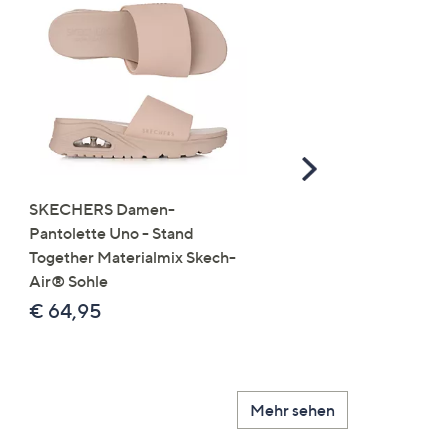
Scroll
Right
SKECHERS Damen-
JERYMOOD HOMEWEA
Pantolette Uno - Stand
Tops Mikrofaser Seitensc
Together Materialmix Skech-
leger weit
Air® Sohle
€ 24,99
€ 64,95
Mehr sehen