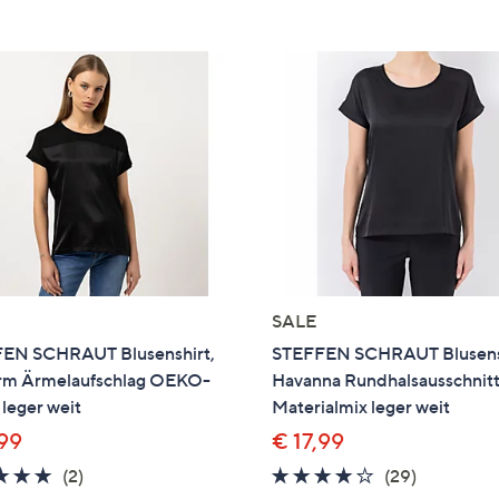
e
f
ouch-
eräten
ach
nks
zw.
chts,
m
ese
zuzeigen.
SALE
EN SCHRAUT Blusenshirt,
STEFFEN SCHRAUT Blusens
rm Ärmelaufschlag OEKO-
Havanna Rundhalsausschnit
leger weit
Materialmix leger weit
,99
€ 17,99
5.0
2
4.0
29
(2)
(29)