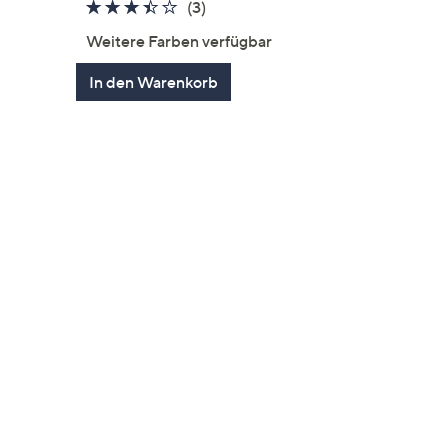
gen
3.3
3
(3)
von
Bewertungen
Weitere Farben verfügbar
5
In den Warenkorb