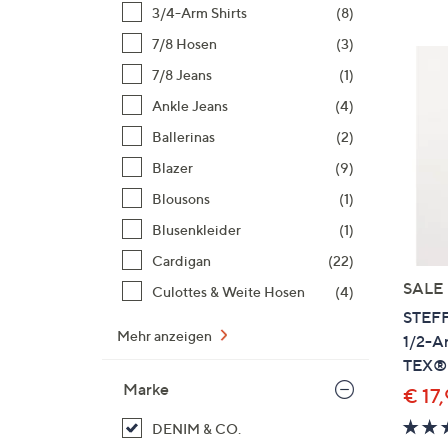
Si
3/4-Arm Shirts
(8)
au
7/8 Hosen
(3)
T
7/8 Jeans
(1)
G
n
Ankle Jeans
(4)
li
Ballerinas
(2)
b
Blazer
(9)
re
Blousons
(1)
u
di
Blusenkleider
(1)
an
Cardigan
(22)
SALE
Culottes & Weite Hosen
(4)
STEFF
Mehr anzeigen
1/2-A
TEX® 
Marke
€ 17
DENIM & CO.