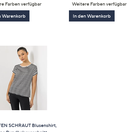
von
Bewertungen
von
Bewertun
re Farben verfügbar
Weitere Farben verfügbar
5
5
n Warenkorb
In den Warenkorb
EN SCHRAUT Blusenshirt,