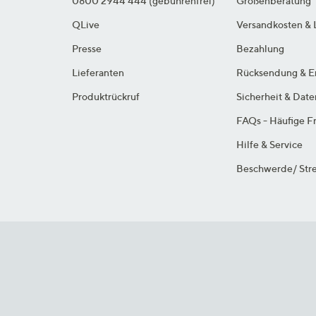
0800 2944 444 (gebührenfrei)
Größenberatung
QLive
Versandkosten & 
Presse
Bezahlung
Lieferanten
Rücksendung & E
Produktrückruf
Sicherheit & Dat
FAQs - Häufige F
Hilfe & Service
Beschwerde/ Stre