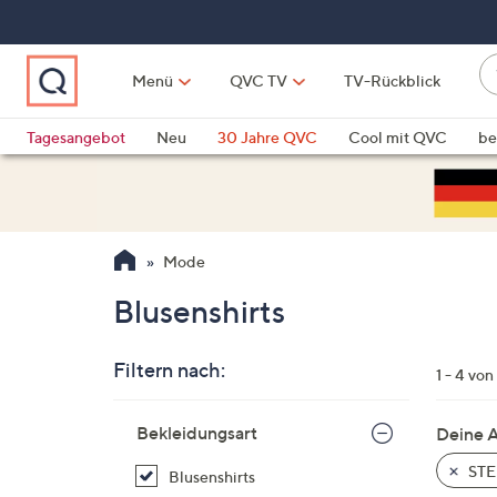
Zum
Hauptinhalt
springen
W
Menü
QVC TV
TV-Rückblick
su
W
d
Vo
Tagesangebot
Neu
30 Jahre QVC
Cool mit QVC
be
h
ve
QLINARISCH
Technik
si
v
Si
Mode
di
Pf
Blusenshirts
n
o
Filtern nach:
u
1 - 4 von
n
Zur
u
Bekleidungsart
Deine 
Produktliste
o
springen
STE
Blusenshirts
w