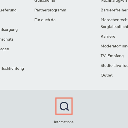
Gutscheine
Nachhaltigkeit
Lieferung
Partnerprogramm
Barrierefreihei
Für euch da
Menschenrech
Sorgfaltspflich
ntsorgung
Karriere
enschutz
Moderator*inn
ragen
TV-Empfang
Studio Live To
itschlichtung
Outlet
International