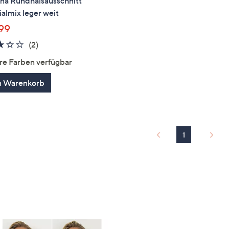
na Rundhalsausschnitt
almix leger weit
,99
3.0
2
(2)
von
Bewertungen
re Farben verfügbar
5
n Warenkorb
1