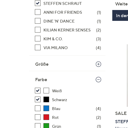
Weite
STEFFEN SCHRAUT
ANNI FOR FRIENDS
(1)
In de
DINE 'N' DANCE
(1)
KILIAN KERNER SENSES
(2)
KIM & CO.
(3)
VIA MILANO
(4)
Größe
Farbe
Weiß
Schwarz
Blau
(4)
SALE
Rot
(2)
STEFF
Grün
(1)