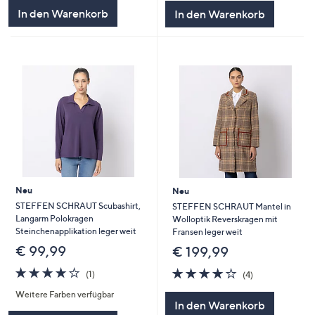
In den Warenkorb
In den Warenkorb
Neu
Neu
STEFFEN SCHRAUT Scubashirt,
STEFFEN SCHRAUT Mantel in
Langarm Polokragen
Wolloptik Reverskragen mit
Steinchenapplikation leger weit
Fransen leger weit
€ 99,99
€ 199,99
4.0
1
4.0
4
(1)
(4)
von
Bewertungen
von
Bewertungen
Weitere Farben verfügbar
5
5
In den Warenkorb