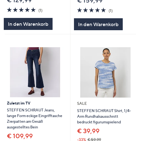
€ 159,99
5.0
1
5.0
1
(1)
(1)
von
Bewertungen
von
Bewertungen
5
5
In den Warenkorb
In den Warenkorb
Zuletzt im TV
SALE
STEFFEN SCHRAUT Jeans,
STEFFEN SCHRAUT Shirt, 1/4-
lange Form eckige Eingrifftasche
Arm Rundhalsausschnitt
Zierpatten am Gesäß
bedruckt figurumspielend
ausgestelltes Bein
€ 39,99
€ 109,99
-33%
€ 59,99