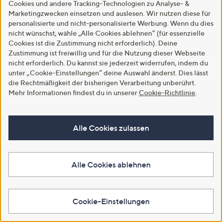
Cookies und andere Tracking-Technologien zu Analyse- &
€ 69,99
€ 39,99
Marketingzwecken einsetzen und auslesen. Wir nutzen diese für
personalisierte und nicht-personalisierte Werbung. Wenn du dies
5.0
3
(3)
-33%
€ 59,99
von
Bewertungen
nicht wünschst, wähle „Alle Cookies ablehnen“ (für essenzielle
5.0
1
(1)
Weitere Farben verfügbar
5
Cookies ist die Zustimmung nicht erforderlich). Deine
von
Bewertungen
Zustimmung ist freiwillig und für die Nutzung dieser Webseite
Weitere Farben verfügbar
5
In den Warenkorb
nicht erforderlich. Du kannst sie jederzeit widerrufen, indem du
unter „Cookie-Einstellungen“ deine Auswahl änderst. Dies lässt
In den Warenkorb
die Rechtmäßigkeit der bisherigen Verarbeitung unberührt.
Mehr Informationen findest du in unserer
Cookie-Richtlinie
.
Alle Cookies zulassen
Alle Cookies ablehnen
SALE
SALE
Cookie-Einstellungen
STEFFEN SCHRAUT Jeanshose,
STEFFEN SCHRAUT Sweatshirt,
5-Pocket knöchellang
langarm Rundhalsausschnitt