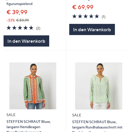
figurumspielend
€ 69,99
€ 39,99
5.0
1
(1)
von
Bewertungen
-33%
€ 59,99
5
5.0
2
(2)
In den Warenkorb
von
Bewertungen
5
In den Warenkorb
SALE
SALE
STEFFEN SCHRAUT Bluse,
STEFFEN SCHRAUT Bluse,
langarm Hemdkragen
langarm Rundhalsausschnitt mit