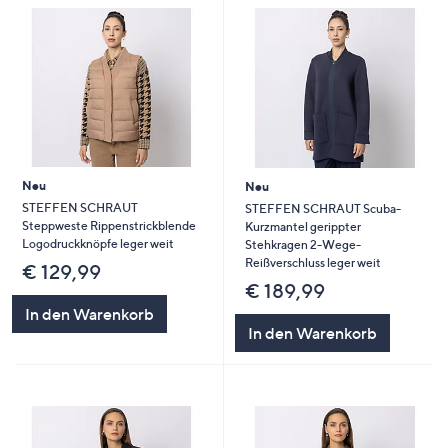
Neu
Neu
STEFFEN SCHRAUT
STEFFEN SCHRAUT Scuba-
Steppweste Rippenstrickblende
Kurzmantel gerippter
Logodruckknöpfe leger weit
Stehkragen 2-Wege-
Reißverschluss leger weit
€ 129,99
€ 189,99
In den Warenkorb
In den Warenkorb