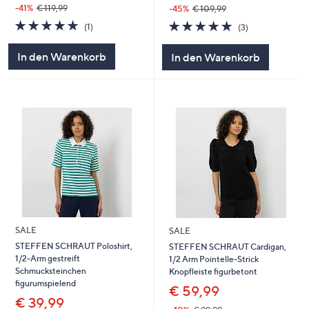
-41%
€ 119,99
-45%
€ 109,99
5.0
1
5.0
3
(1)
(3)
von
Bewertungen
von
Bewertungen
5
5
In den Warenkorb
In den Warenkorb
SALE
SALE
STEFFEN SCHRAUT Poloshirt,
STEFFEN SCHRAUT Cardigan,
1/2-Arm gestreift
1/2 Arm Pointelle-Strick
Schmucksteinchen
Knopfleiste figurbetont
figurumspielend
€ 59,99
€ 39,99