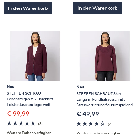
In den Warenkorb
In den Warenkorb
Neu
Neu
STEFFEN SCHRAUT
STEFFEN SCHRAUT Shirt,
Longcardigan V-Ausschnitt
Langarm Rundhalsausschnitt
Leistentaschen leger weit
Strassverzierung figurumspielend
€ 99,99
€ 49,99
4.7
3
4.0
2
(3)
(2)
von
Bewertungen
von
Bewertungen
Weitere Farben verfügbar
Weitere Farben verfügbar
5
5