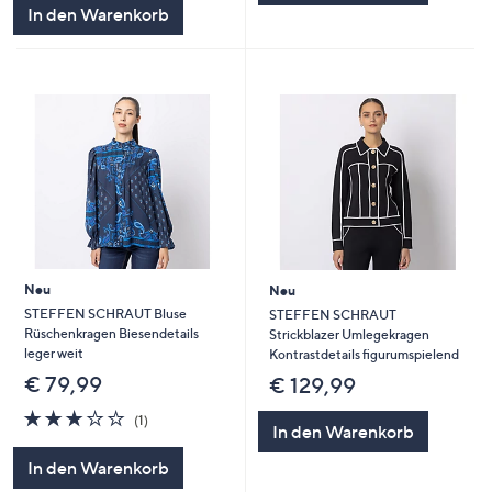
In den Warenkorb
Neu
Neu
STEFFEN SCHRAUT Bluse
STEFFEN SCHRAUT
Rüschenkragen Biesendetails
Strickblazer Umlegekragen
leger weit
Kontrastdetails figurumspielend
€ 79,99
€ 129,99
3.0
1
(1)
In den Warenkorb
von
Bewertungen
5
In den Warenkorb