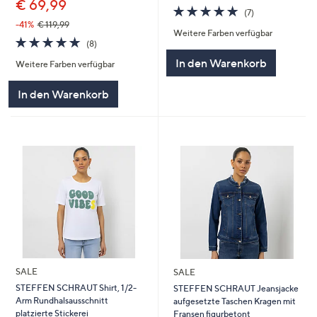
€ 69,99
5.0
7
(7)
von
Bewertungen
-41%
€ 119,99
Weitere Farben verfügbar
5
5.0
8
(8)
von
Bewertungen
In den Warenkorb
Weitere Farben verfügbar
5
In den Warenkorb
SALE
SALE
STEFFEN SCHRAUT Shirt, 1/2-
STEFFEN SCHRAUT Jeansjacke
Arm Rundhalsausschnitt
aufgesetzte Taschen Kragen mit
platzierte Stickerei
Fransen figurbetont