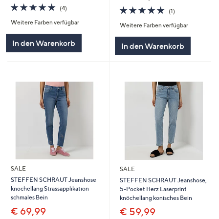
5.0
4
5.0
1
(4)
(1)
von
Bewertungen
von
Bewertungen
Weitere Farben verfügbar
5
Weitere Farben verfügbar
5
In den Warenkorb
In den Warenkorb
SALE
SALE
STEFFEN SCHRAUT Jeanshose
STEFFEN SCHRAUT Jeanshose,
knöchellang Strassapplikation
5-Pocket Herz Laserprint
schmales Bein
knöchellang konisches Bein
€ 69,99
€ 59,99