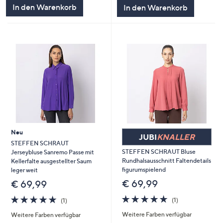
5
5
In den Warenkorb
In den Warenkorb
Neu
JUBI
KNALLER
STEFFEN SCHRAUT
STEFFEN SCHRAUT Bluse
Jerseybluse Sanremo Passe mit
Rundhalsausschnitt Faltendetails
Kellerfalte ausgestellter Saum
figurumspielend
leger weit
€ 69,99
€ 69,99
5.0
1
5.0
1
(1)
(1)
von
Bewertungen
von
Bewertungen
Weitere Farben verfügbar
5
Weitere Farben verfügbar
5