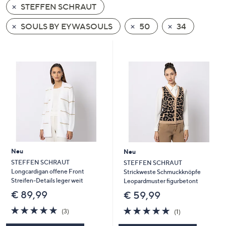
STEFFEN SCHRAUT
oder
wischen
SOULS BY EYWASOULS
50
34
Sie
auf
Touch-
Geräten
nach
links
bzw.
rechts,
um
diese
Neu
Neu
anzuzeigen.
STEFFEN SCHRAUT
STEFFEN SCHRAUT
Longcardigan offene Front
Strickweste Schmuckknöpfe
Streifen-Details leger weit
Leopardmuster figurbetont
€ 89,99
€ 59,99
5.0
3
5.0
1
(3)
(1)
von
Bewertungen
von
Bewertungen