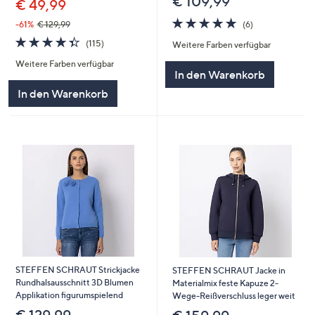
€ 109,99
€ 49,99
5.0
6
-61%
€ 129,99
(6)
von
Bewertungen
4.3
115
(115)
Weitere Farben verfügbar
5
von
Bewertungen
Weitere Farben verfügbar
5
In den Warenkorb
In den Warenkorb
STEFFEN SCHRAUT Strickjacke
STEFFEN SCHRAUT Jacke in
Rundhalsausschnitt 3D Blumen
Materialmix feste Kapuze 2-
Applikation figurumspielend
Wege-Reißverschluss leger weit
€ 129,99