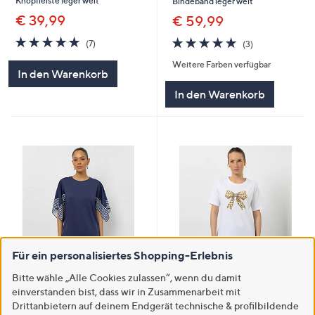
Knopfleiste leger weit
Bindeband leger weit
€ 39,99
€ 59,99
5.0
7
5.0
3
(7)
(3)
von
Bewertungen
von
Bewertungen
Weitere Farben verfügbar
5
5
In den Warenkorb
In den Warenkorb
Für ein personalisiertes Shopping-Erlebnis
STEFFEN SCHRAUT Shirt,
SALE
Bitte wähle „Alle Cookies zulassen“, wenn du damit
langer 1/2-Arm
STEFFEN SCHRAUT Shirt, 1/2-
einverstanden bist, dass wir in Zusammenarbeit mit
Rundhalsausschnitt bedruckte
Arm Rundhalsausschnitt
Drittanbietern auf deinem Endgerät technische & profilbildende
weite Ärmel figurumspielend
Glitzerdetails figurumspielend