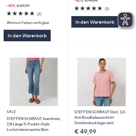
-40%
€ 99,99
-42%
€ 69,99
5.0
3
(3)
5.0
2
von
Bewertungen
(2)
von
Bewertungen
5
In den Warenkorb
Weitere Farben verfügbar
5
In den Warenkorb
SALE
STEFFEN SCHRAUT Shirt, 1/2-
Arm Rundhalsausschnitt
STEFFEN SCHRAUT Jeanshose,
Streifendruck leger weit
7/8 Länge 5-Pocket-Style
Lochstickerei weites Bein
€ 49,99