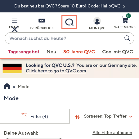
Du bist neu bei QVC? Spare 10 Euro! Code: HalloQVC
Zum
Hauptinhalt
springen
0
MENÜ
WARENKORB
TV-RÜCKBLICK
MEIN QVC
Wonach
suchst
Wenn
du
Tagesangebot
Neu
30 Jahre QVC
Cool mit QVC
Vorschläge
heute?
verfügbar
sind,
verwenden
Sie
Mode
die
Mode
Pfeiltasten
nach
oben
Sortieren:
Top-Treffer
Filter
(4)
und
nach
Deine Auswahl:
Alle Filter aufheben
unten