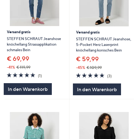
Versand gratis
Versand gratis
STEFFEN SCHRAUT Jeanshose
STEFFEN SCHRAUT Jeanshose,
knöchellang Strassapplikation
5-Pocket Herz Laserprint
schmales Bein
knöchellang konisches Bein
€ 69,99
€ 59,99
-41%
€ 119,99
-45%
€ 109,99
5.0
1
5.0
3
(1)
(3)
von
Bewertungen
von
Bewertungen
5
5
In den Warenkorb
In den Warenkorb