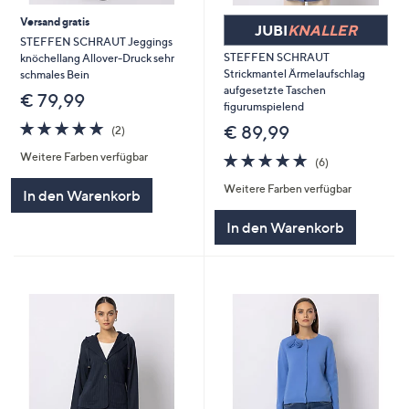
Versand gratis
JUBI
KNALLER
STEFFEN SCHRAUT Jeggings
STEFFEN SCHRAUT
knöchellang Allover-Druck sehr
Strickmantel Ärmelaufschlag
schmales Bein
aufgesetzte Taschen
€ 79,99
figurumspielend
5.0
2
€ 89,99
(2)
von
Bewertungen
5.0
6
Weitere Farben verfügbar
5
(6)
von
Bewertungen
Weitere Farben verfügbar
5
In den Warenkorb
In den Warenkorb