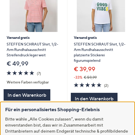
Versand gratis
Versand gratis
STEFFEN SCHRAUT Shirt, 1/2-
STEFFEN SCHRAUT Shirt, 1/2-
Arm Rundhalsausschnitt
Arm Rundhalsausschnitt
Streifendruck leger weit
platzierte Stickerei
figurumspielend
€ 49,99
€ 39,99
5.0
7
(7)
von
Bewertungen
-33%
€ 59,99
Weitere Farben verfügbar
5
5.0
2
(2)
von
Bewertungen
In den Warenkorb
5
In den Warenkorb
Für ein personalisiertes Shopping-Erlebnis
Bitte wähle „Alle Cookies zulassen“, wenn du damit
einverstanden bist, dass wir in Zusammenarbeit mit
Drittanbietern auf deinem Endgerät technische & profilbildende