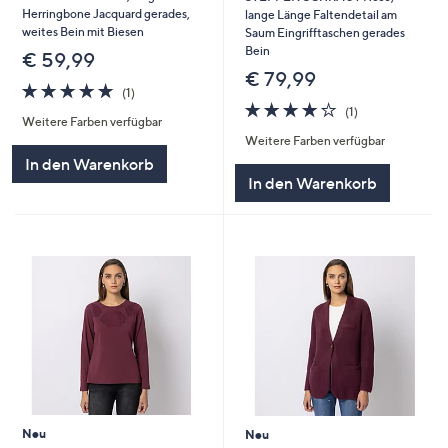
Herringbone Jacquard gerades,
lange Länge Faltendetail am
weites Bein mit Biesen
Saum Eingrifftaschen gerades
Bein
€ 59,99
€ 79,99
5.0
1
(1)
von
Bewertungen
4.0
1
(1)
Weitere Farben verfügbar
5
von
Bewertungen
Weitere Farben verfügbar
5
In den Warenkorb
In den Warenkorb
Neu
Neu