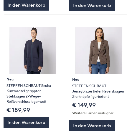
In den Warenkorb
In den Warenkorb
Neu
Neu
STEFFEN SCHRAUT Scuba-
STEFFEN SCHRAUT
Kurzmantel gerippter
Jerseyblazer tiefer Reverskragen
Stehkragen 2-Wege-
Zierknöpfe figurbetont
Reißverschluss leger weit
€ 149,99
€ 189,99
Weitere Farben verfügbar
In den Warenkorb
In den Warenkorb