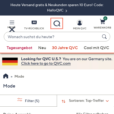
Heute Versand gratis & Neukunden sparen 10 Euro! Code:
Zum
Hauptinhalt
HalloQVC
springen
0
MENÜ
WARENKORB
TV-RÜCKBLICK
MEIN QVC
Wonach
suchst
Wenn
du
Tagesangebot
Neu
30 Jahre QVC
Cool mit QVC
Vorschläge
heute?
verfügbar
sind,
verwenden
Sie
Mode
die
Mode
Pfeiltasten
nach
oben
Sortieren:
Top-Treffer
Filter
(5)
und
nach
Alle Filter aufheben