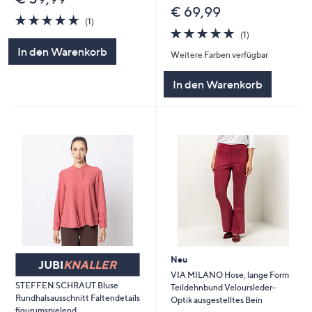
€ 69,99
5.0
1
(1)
von
Bewertungen
5.0
1
(1)
5
von
Bewertungen
In den Warenkorb
Weitere Farben verfügbar
5
In den Warenkorb
Neu
JUBI
KNALLER
VIA MILANO Hose, lange Form
STEFFEN SCHRAUT Bluse
Teildehnbund Veloursleder-
Rundhalsausschnitt Faltendetails
Optik ausgestelltes Bein
figurumspielend