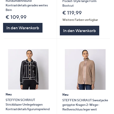
Rundumdehnbund
Pocket-Style lange Form
Kontrastdetails gerades weites
Bootcut
Bein
€ 119,99
€ 109,99
Weitere Farben verfügbar
In den Warenkorb
In den Warenkorb
Neu
Neu
STEFFEN SCHRAUT
STEFFEN SCHRAUT Sweatjacke
Strickblazer Umlegekragen
gerippter Kragen 2-Wege-
Kontrastdetails figurumspielend
Reißverschluss leger weit