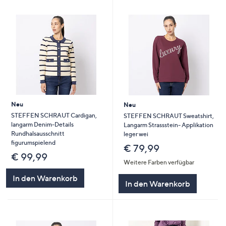
Neu
Neu
STEFFEN SCHRAUT Cardigan,
STEFFEN SCHRAUT Sweatshirt,
langarm Denim-Details
Langarm Strassstein- Applikation
Rundhalsausschnitt
leger wei
figurumspielend
€ 79,99
€ 99,99
Weitere Farben verfügbar
In den Warenkorb
In den Warenkorb