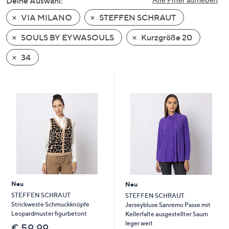
Deine Auswahl:
unten
VIA MILANO
STEFFEN SCHRAUT
oder
wischen
SOULS BY EYWASOULS
Kurzgröße 20
Sie
auf
34
Touch-
Geräten
nach
links
bzw.
rechts,
um
diese
anzuzeigen.
Neu
Neu
STEFFEN SCHRAUT
STEFFEN SCHRAUT
Strickweste Schmuckknöpfe
Jerseybluse Sanremo Passe mit
Leopardmuster figurbetont
Kellerfalte ausgestellter Saum
leger weit
€ 59,99