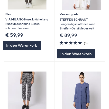
Neu
Versand gratis
VIA MILANO Hose, knöchellang
STEFFEN SCHRAUT
Rundumdehnbund Biesen
Longcardigan offene Front
schmale Passform
Streifen-Details leger weit
€ 59,99
€ 89,99
5.0
3
(3)
In den Warenkorb
von
Bewertungen
5
In den Warenkorb