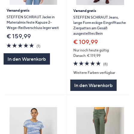
Versand gratis
Versand gratis
STEFFEN SCHRAUT Jacke in
STEFFEN SCHRAUT Jeans,
Materialmix feste Kapuze 2-
lange Form eckige Eingrifftasche
Wege-Reißverschluss leger weit
Zierpatten am Gesäß
ausgestelltes Bein
€ 159,99
€ 109,99
5.0
1
(1)
von
Bewertungen
Nur noch heute gültig
5
Danach: € 119,99
In den Warenkorb
5.0
6
(6)
von
Bewertungen
Weitere Farben verfügbar
5
In den Warenkorb