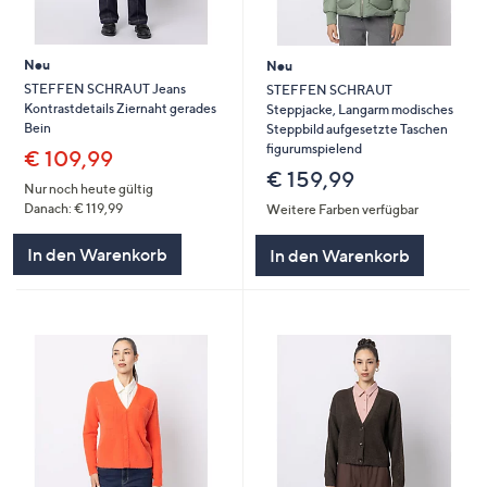
Neu
Neu
STEFFEN SCHRAUT Jeans
STEFFEN SCHRAUT
Kontrastdetails Ziernaht gerades
Steppjacke, Langarm modisches
Bein
Steppbild aufgesetzte Taschen
figurumspielend
€ 109,99
€ 159,99
Nur noch heute gültig
Danach: € 119,99
Weitere Farben verfügbar
In den Warenkorb
In den Warenkorb