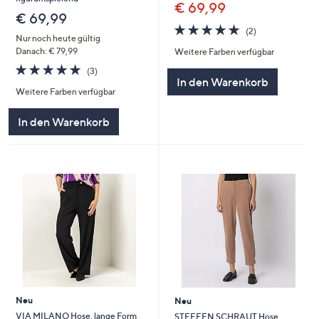
€ 69,99
€ 69,99
5.0
2
(2)
Nur noch heute gültig
von
Bewertungen
Danach: € 79,99
Weitere Farben verfügbar
5
5.0
3
(3)
von
Bewertungen
In den Warenkorb
Weitere Farben verfügbar
5
In den Warenkorb
Neu
Neu
VIA MILANO Hose, lange Form
STEFFEN SCHRAUT Hose,