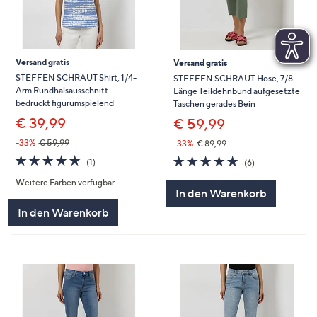
Versand gratis
Versand gratis
STEFFEN SCHRAUT Shirt, 1/4-
STEFFEN SCHRAUT Hose, 7/8-
Arm Rundhalsausschnitt
Länge Teildehnbund aufgesetzte
bedruckt figurumspielend
Taschen gerades Bein
€ 39,99
€ 59,99
-33%
€ 59,99
-33%
€ 89,99
5.0
1
5.0
6
(1)
(6)
von
Bewertungen
von
Bewertungen
Weitere Farben verfügbar
5
5
In den Warenkorb
In den Warenkorb