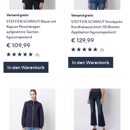
Versand gratis
Versand gratis
STEFFEN SCHRAUT Blazer mit
STEFFEN SCHRAUT Strickjacke
Kapuze Reverskragen
Rundhalsausschnitt 3D Blumen
aufgesetzte Taschen
Applikation figurumspielend
figurumspielend
€ 129,99
€ 109,99
5.0
1
(1)
5.0
1
von
Bewertungen
(1)
von
Bewertungen
5
In den Warenkorb
5
In den Warenkorb