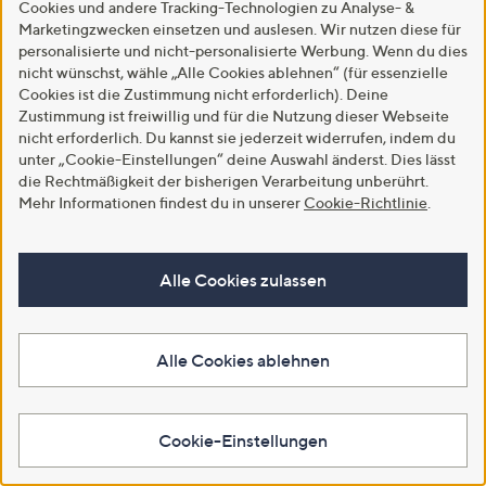
Cookies und andere Tracking-Technologien zu Analyse- &
Marketingzwecken einsetzen und auslesen. Wir nutzen diese für
personalisierte und nicht-personalisierte Werbung. Wenn du dies
nicht wünschst, wähle „Alle Cookies ablehnen“ (für essenzielle
Cookies ist die Zustimmung nicht erforderlich). Deine
Zustimmung ist freiwillig und für die Nutzung dieser Webseite
nicht erforderlich. Du kannst sie jederzeit widerrufen, indem du
Versand gratis
Versand gratis
unter „Cookie-Einstellungen“ deine Auswahl änderst. Dies lässt
STEFFEN SCHRAUT Jeggings,
STEFFEN SCHRAUT Jeansjacke
die Rechtmäßigkeit der bisherigen Verarbeitung unberührt.
knöchellang Rundumdehnbund
aufgesetzte Taschen Kragen mit
Mehr Informationen findest du in unserer
Cookie-Richtlinie
.
Gürtelschlaufen sehr schmales
Fransen figurbetont
Bein
€ 69,99
€ 49,99
5.0
1
(1)
Alle Cookies zulassen
5.0
3
von
Bewertungen
(3)
von
Bewertungen
5
In den Warenkorb
5
In den Warenkorb
Alle Cookies ablehnen
Cookie-Einstellungen