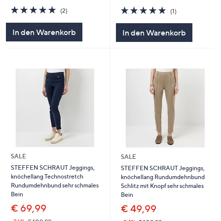
5.0
2
5.0
1
(2)
(1)
von
Bewertungen
von
Bewertungen
5
5
In den Warenkorb
In den Warenkorb
SALE
SALE
STEFFEN SCHRAUT Jeggings,
STEFFEN SCHRAUT Jeggings,
knöchellang Technostretch
knöchellang Rundumdehnbund
Rundumdehnbund sehr schmales
Schlitz mit Knopf sehr schmales
Bein
Bein
€ 69,99
€ 49,99