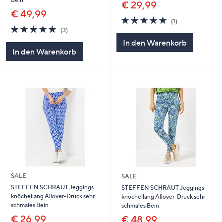
€ 29,99
€ 49,99
5.0
1
(1)
5.0
3
von
Bewertungen
(3)
von
Bewertungen
5
In den Warenkorb
5
In den Warenkorb
SALE
SALE
STEFFEN SCHRAUT Jeggings
STEFFEN SCHRAUT Jeggings
knöchellang Allover-Druck sehr
knöchellang Allover-Druck sehr
schmales Bein
schmales Bein
€ 26,99
€ 48,99