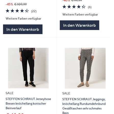
-40%
€ 99,99
-45%
€ 109,99
4.3
6
(6)
4.4
22
von
Bewertungen
(22)
von
Bewertungen
Weitere Farben verfügbar
5
Weitere Farben verfügbar
5
In den Warenkorb
In den Warenkorb
SALE
SALE
STEFFEN SCHRAUT Jerseyhose
STEFFEN SCHRAUT Jeggings,
Biesen knöchellang konischer
knöchellang Rundumdehnbund
Beinverlauf
Gesäßtaschen sehr schmales
Bein