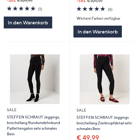
-36%
€ 109,99
-54%
€ 109,99
5.0
1
5.0
6
(1)
(6)
von
Bewertungen
von
Bewertungen
Weitere Farben verfügbar
5
5
In den Warenkorb
In den Warenkorb
SALE
SALE
STEFFEN SCHRAUT Jeggings,
STEFFEN SCHRAUT Jeggings
knöchellang Rundumdehnbund
knöchellang Zierknopfdetail sehr
Paillettengalon sehr schmales
schmales Bein
Bein
€ 49,99