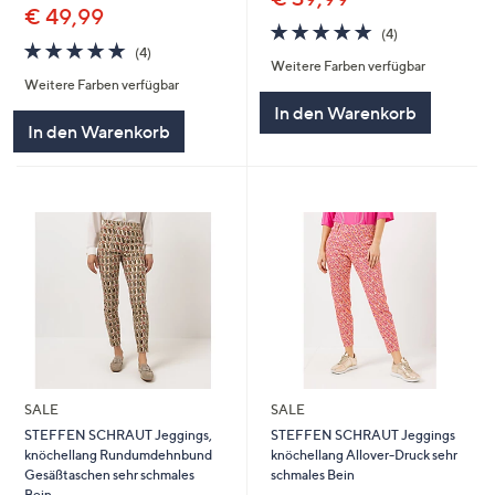
€ 49,99
5.0
4
(4)
5.0
4
von
Bewertungen
(4)
Weitere Farben verfügbar
von
Bewertungen
5
Weitere Farben verfügbar
5
In den Warenkorb
In den Warenkorb
SALE
SALE
STEFFEN SCHRAUT Jeggings,
STEFFEN SCHRAUT Jeggings
knöchellang Rundumdehnbund
knöchellang Allover-Druck sehr
Gesäßtaschen sehr schmales
schmales Bein
Bein