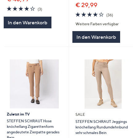
€ 29,99
3.7
3
(3)
von
Bewertungen
3.6
36
(36)
5
von
Bewertungen
In den Warenkorb
Weitere Farben verfügbar
5
In den Warenkorb
Zuletzt im TV
SALE
STEFFEN SCHRAUT Hose
STEFFEN SCHRAUT Jeggings
knöchellang Zigarettenform
knöchellang Rundumdehnbund
angedeutete Zierpatte gerades
sehr schmales Bein
Bein