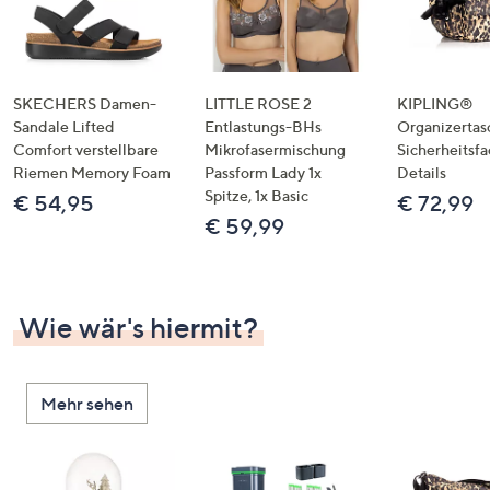
SKECHERS Damen-
LITTLE ROSE 2
KIPLING®
Sandale Lifted
Entlastungs-BHs
Organizertas
Comfort verstellbare
Mikrofasermischung
Sicherheitsf
Riemen Memory Foam
Passform Lady 1x
Details
Spitze, 1x Basic
€ 54,95
€ 72,99
€ 59,99
Wie wär's hiermit?
Mehr sehen