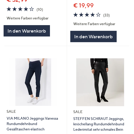
€ 19,99
4.2
10
(10)
von
Bewertungen
4.1
33
(33)
Weitere Farben verfügbar
5
von
Bewertungen
Weitere Farben verfügbar
5
In den Warenkorb
In den Warenkorb
SALE
SALE
VIA MILANO Jeggings Vanessa
STEFFEN SCHRAUT Jeggings,
Rundumdehnbund
knöchellang Rundumdehnbund
Gesäßtaschen elastisch
Lederimitat sehr schmales Bein