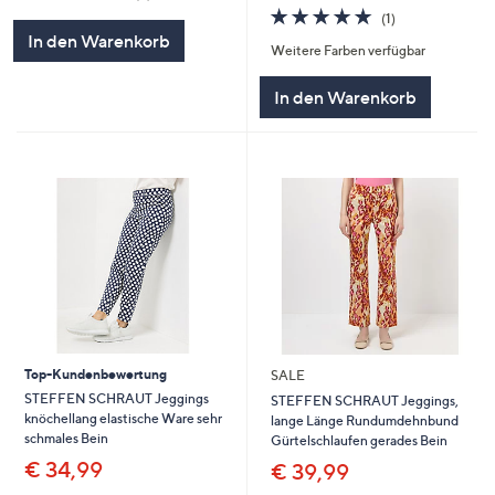
von
Bewertungen
5.0
1
(1)
5
von
Bewertungen
In den Warenkorb
Weitere Farben verfügbar
5
In den Warenkorb
Top-Kundenbewertung
SALE
STEFFEN SCHRAUT Jeggings
STEFFEN SCHRAUT Jeggings,
knöchellang elastische Ware sehr
lange Länge Rundumdehnbund
schmales Bein
Gürtelschlaufen gerades Bein
€ 34,99
€ 39,99