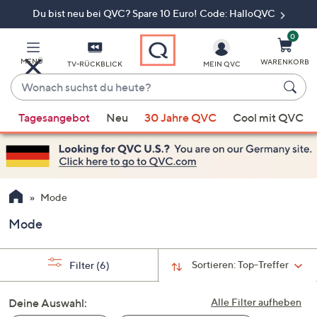
Du bist neu bei QVC? Spare 10 Euro! Code: HalloQVC
Zum
Hauptinhalt
springen
0
MENÜ
WARENKORB
TV-RÜCKBLICK
MEIN QVC
Wonach
suchst
Wenn
du
Tagesangebot
Neu
30 Jahre QVC
Cool mit QVC
Vorschläge
heute?
verfügbar
sind,
verwenden
Sie
Mode
die
Mode
Pfeiltasten
nach
oben
Sortieren:
Top-Treffer
Filter
(6)
und
nach
Deine Auswahl:
Alle Filter aufheben
unten