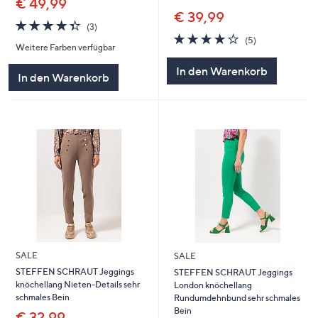
€ 49,99
€ 39,99
4.3
3
(3)
von
Bewertungen
4.2
5
(5)
Weitere Farben verfügbar
5
von
Bewertungen
5
In den Warenkorb
In den Warenkorb
SALE
SALE
STEFFEN SCHRAUT Jeggings
STEFFEN SCHRAUT Jeggings
knöchellang Nieten-Details sehr
London knöchellang
schmales Bein
Rundumdehnbund sehr schmales
Bein
€ 32,99