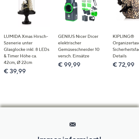
LUMIDA Xmas Hirsch-
GENIUS Nicer Dicer
KIPLING®
Szenerie unter
elektrischer
Organizertas
Glasglocke inkl. 8 LEDs
Gemüseschneider 10
Sicherheitsf
& Timer Höhe ca.
versch. Einsätze
Details
42cm, Ø 22cm
€ 99,99
€ 72,99
€ 39,99
Hilfeseiten,
Service
und