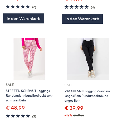
5.0
2
5.0
4
(2)
(4)
von
Bewertungen
von
Bewertungen
5
5
In den Warenkorb
In den Warenkorb
SALE
SALE
STEFFEN SCHRAUT Jeggings
VIA MILANO Jeggings Vanessa
Rundumdehnbund bedruckt sehr
langes Bein Rundumdehnbund
schmales Bein
enges Bein
€ 48,99
€ 39,99
5.0
3
-42%
€ 69,99
(3)