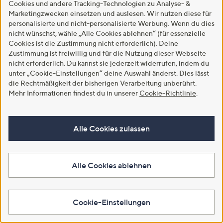
Cookies und andere Tracking-Technologien zu Analyse- &
Für die Richtigkeit der Angaben übernehmen wir keine
Marketingzwecken einsetzen und auslesen. Wir nutzen diese für
Gewähr. Bitte beachte auch folgende
personalisierte und nicht-personalisierte Werbung. Wenn du dies
AGB
, die
Datenschutzbestimmungen
, die
Community
nicht wünschst, wähle „Alle Cookies ablehnen“ (für essenzielle
Standards
und das
Impressum
.
Cookies ist die Zustimmung nicht erforderlich). Deine
Zustimmung ist freiwillig und für die Nutzung dieser Webseite
nicht erforderlich. Du kannst sie jederzeit widerrufen, indem du
Die QVC Group
unter „Cookie-Einstellungen“ deine Auswahl änderst. Dies lässt
die Rechtmäßigkeit der bisherigen Verarbeitung unberührt.
HSN
Ballard Designs
Frontgate
Garnet Hill
grandin road
Mehr Informationen findest du in unserer
Cookie-Richtlinie
.
Improvements
Alle Cookies zulassen
Alle Cookies ablehnen
Cookie-Einstellungen