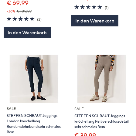
€ 69,99
5.0
1
(1)
von
Bewertungen
-36%
€ 109,99
5
5.0
3
(3)
In den Warenkorb
von
Bewertungen
5
In den Warenkorb
SALE
SALE
STEFFEN SCHRAUT Jeggings
STEFFEN SCHRAUT Jeggings
London knöchellang
knöchellang Reißverschlussdetail
Rundumdehnbund sehr schmales
sehr schmales Bein
Bein
€ 39,99