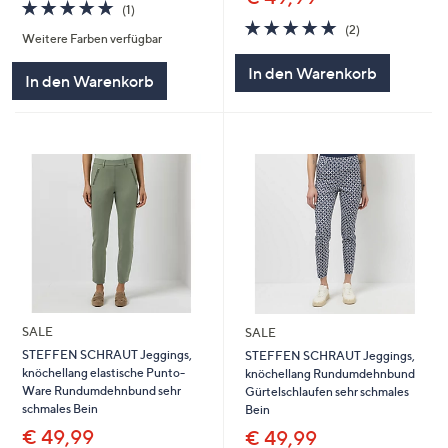
5.0
1
(1)
von
Bewertungen
5.0
2
(2)
Weitere Farben verfügbar
5
von
Bewertungen
5
In den Warenkorb
In den Warenkorb
SALE
SALE
STEFFEN SCHRAUT Jeggings,
STEFFEN SCHRAUT Jeggings,
knöchellang elastische Punto-
knöchellang Rundumdehnbund
Ware Rundumdehnbund sehr
Gürtelschlaufen sehr schmales
schmales Bein
Bein
€ 49,99
€ 49,99