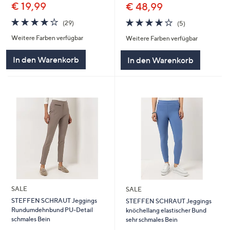
€ 19,99
€ 48,99
4.1
29
4.0
5
(29)
(5)
von
Bewertungen
von
Bewertungen
Weitere Farben verfügbar
Weitere Farben verfügbar
5
5
In den Warenkorb
In den Warenkorb
SALE
SALE
STEFFEN SCHRAUT Jeggings
STEFFEN SCHRAUT Jeggings
Rundumdehnbund PU-Detail
knöchellang elastischer Bund
schmales Bein
sehr schmales Bein