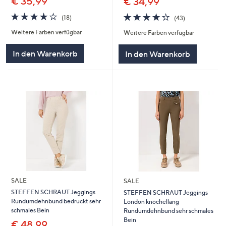
€ 35,99
€ 34,99
4.0
18
4.0
43
(18)
(43)
von
Bewertungen
von
Bewertungen
Weitere Farben verfügbar
Weitere Farben verfügbar
5
5
In den Warenkorb
In den Warenkorb
SALE
SALE
STEFFEN SCHRAUT Jeggings
STEFFEN SCHRAUT Jeggings
Rundumdehnbund bedruckt sehr
London knöchellang
schmales Bein
Rundumdehnbund sehr schmales
Bein
€ 48,99