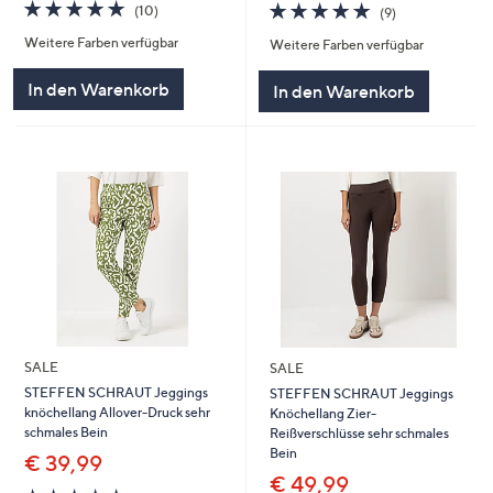
4.9
10
4.9
9
(10)
(9)
von
Bewertungen
von
Bewertungen
Weitere Farben verfügbar
5
Weitere Farben verfügbar
5
In den Warenkorb
In den Warenkorb
SALE
SALE
STEFFEN SCHRAUT Jeggings
STEFFEN SCHRAUT Jeggings
knöchellang Allover-Druck sehr
Knöchellang Zier-
schmales Bein
Reißverschlüsse sehr schmales
Bein
€ 39,99
€ 49,99
4.9
7