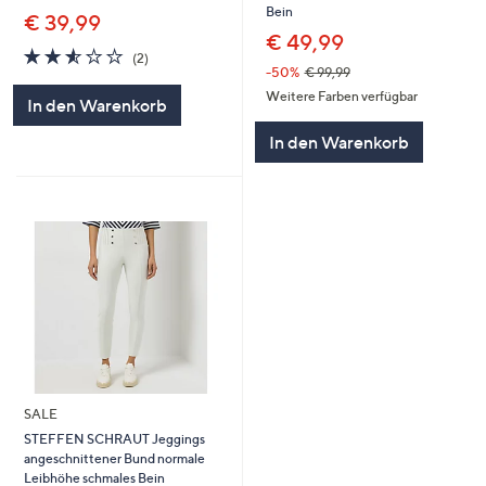
Bein
€ 39,99
€ 49,99
2.5
2
(2)
von
Bewertungen
-50%
€ 99,99
5
Weitere Farben verfügbar
In den Warenkorb
In den Warenkorb
SALE
STEFFEN SCHRAUT Jeggings
angeschnittener Bund normale
Leibhöhe schmales Bein