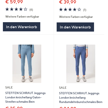
€ 59,99
€ 39,99
4.0
6
4.0
1
(6)
(1)
von
Bewertungen
von
Bewertungen
Weitere Farben verfügbar
Weitere Farben verfügbar
5
5
In den Warenkorb
In den Warenkorb
SALE
SALE
STEFFEN SCHRAUT Jeggings
STEFFEN SCHRAUT Jeggings
London knöchellang Galon-
London knöchellang
Streifen schmales Bein
Rundumdehnbund schmales Bein