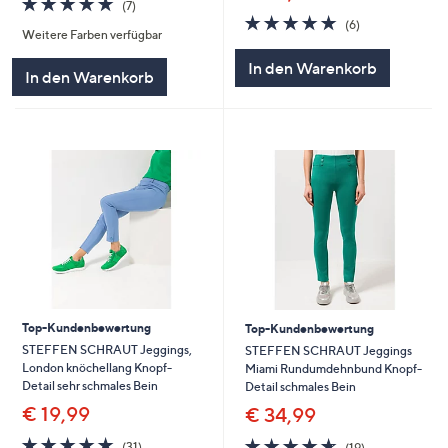
(7)
von
Bewertungen
4.8
6
(6)
Weitere Farben verfügbar
5
von
Bewertungen
5
In den Warenkorb
In den Warenkorb
Top-Kundenbewertung
Top-Kundenbewertung
STEFFEN SCHRAUT Jeggings,
STEFFEN SCHRAUT Jeggings
London knöchellang Knopf-
Miami Rundumdehnbund Knopf-
Detail sehr schmales Bein
Detail schmales Bein
€ 19,99
€ 34,99
4.7
31
4.6
19
(31)
(19)