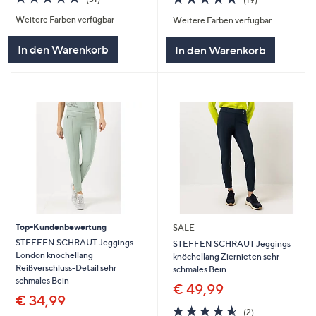
von
Bewertungen
von
Bewertungen
Weitere Farben verfügbar
Weitere Farben verfügbar
5
5
In den Warenkorb
In den Warenkorb
Top-Kundenbewertung
SALE
STEFFEN SCHRAUT Jeggings
STEFFEN SCHRAUT Jeggings
London knöchellang
knöchellang Ziernieten sehr
Reißverschluss-Detail sehr
schmales Bein
schmales Bein
€ 49,99
€ 34,99
4.5
2
(2)