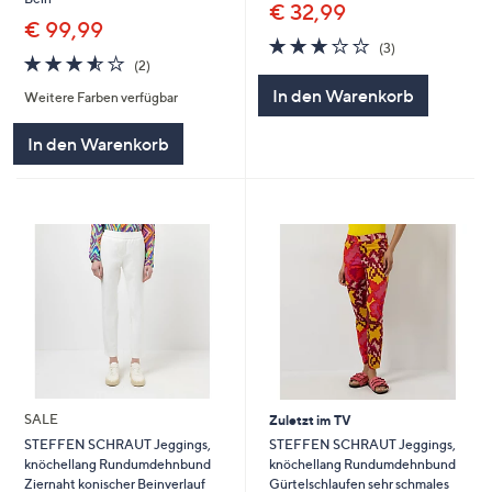
€ 32,99
€ 99,99
2.7
3
(3)
3.5
2
von
Bewertungen
(2)
von
Bewertungen
5
In den Warenkorb
Weitere Farben verfügbar
5
In den Warenkorb
SALE
Zuletzt im TV
STEFFEN SCHRAUT Jeggings,
STEFFEN SCHRAUT Jeggings,
knöchellang Rundumdehnbund
knöchellang Rundumdehnbund
Gürtelschlaufen sehr schmales
Ziernaht konischer Beinverlauf