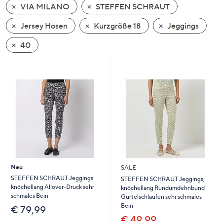
VIA MILANO
STEFFEN SCHRAUT
oder
wischen
Jersey Hosen
Kurzgröße 18
Jeggings
Sie
auf
40
Touch-
Geräten
nach
links
bzw.
rechts,
um
diese
anzuzeigen.
Neu
SALE
STEFFEN SCHRAUT Jeggings
STEFFEN SCHRAUT Jeggings,
knöchellang Allover-Druck sehr
knöchellang Rundumdehnbund
schmales Bein
Gürtelschlaufen sehr schmales
Bein
€ 79,99
€ 49,99