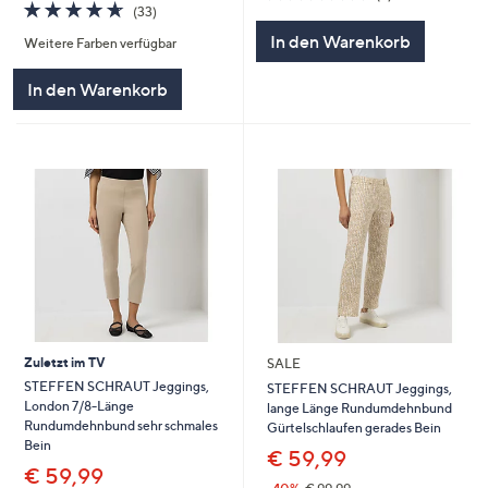
4.6
33
von
Bewertungen
(33)
von
Bewertungen
5
In den Warenkorb
Weitere Farben verfügbar
5
In den Warenkorb
Zuletzt im TV
SALE
STEFFEN SCHRAUT Jeggings,
STEFFEN SCHRAUT Jeggings,
London 7/8-Länge
lange Länge Rundumdehnbund
Rundumdehnbund sehr schmales
Gürtelschlaufen gerades Bein
Bein
€ 59,99
€ 59,99