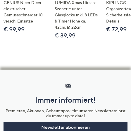
GENIUS Nicer Dicer
LUMIDA Xmas Hirsch-
KIPLING®
elektrischer
Szenerie unter
Organizertas
Gemüseschneider 10
Glasglocke inkl. 8 LEDs
Sicherheitsf
versch. Einsätze
& Timer Höhe ca.
Details
42cm, Ø 22cm
€ 99,99
€ 72,99
€ 39,99
Hilfeseiten,
Service
und
Immer informiert!
Unternehmensinformationen
Premieren, Aktionen, Geheimtipps: Mit unseren Newslettern bist
du immer up to date!
Newsletter abonnieren