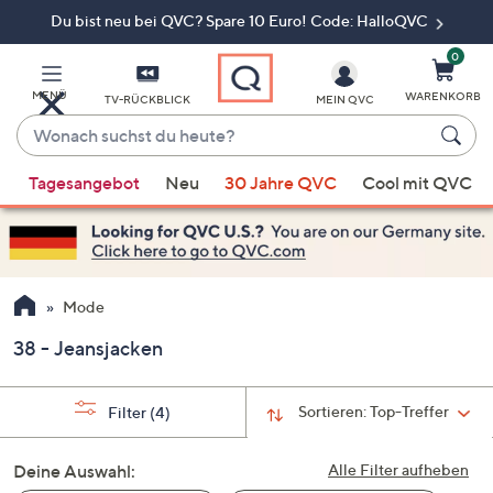
Du bist neu bei QVC? Spare 10 Euro! Code: HalloQVC
Zum
Hauptinhalt
springen
0
MENÜ
WARENKORB
TV-RÜCKBLICK
MEIN QVC
Wonach
suchst
Wenn
du
Tagesangebot
Neu
30 Jahre QVC
Cool mit QVC
Vorschläge
heute?
verfügbar
sind,
verwenden
Sie
Mode
die
38 - Jeansjacken
Pfeiltasten
nach
oben
Sortieren:
Top-Treffer
Filter
(4)
und
nach
Deine Auswahl:
Alle Filter aufheben
unten