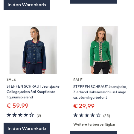
5
In den Warenkorb
SALE
SALE
STEFFEN SCHRAUT Jeansjacke
STEFFEN SCHRAUT Jeansjacke,
Collegejacken Stil Knopfleiste
Zierband Hakenverschluss Länge
figurumspielend
ca. 56cm figurbetont
€ 59,99
€ 29,99
4.3
3
3.6
25
(3)
(25)
von
Bewertungen
von
Bewertungen
Weitere Farben verfügbar
5
5
In den Warenkorb