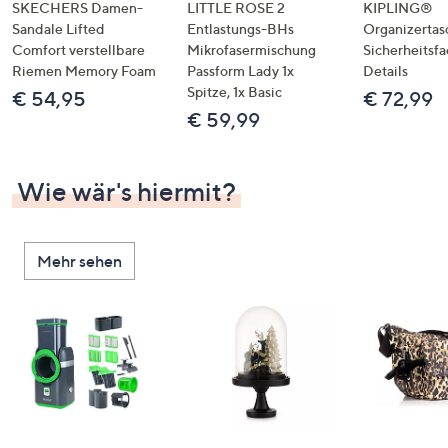
SKECHERS Damen-
LITTLE ROSE 2
KIPLING®
Sandale Lifted
Entlastungs-BHs
Organizertas
Comfort verstellbare
Mikrofasermischung
Sicherheitsf
Riemen Memory Foam
Passform Lady 1x
Details
Spitze, 1x Basic
€ 54,95
€ 72,99
€ 59,99
Wie wär's hiermit?
Mehr sehen