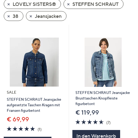
LOVELY SISTERS®
STEFFEN SCHRAUT
oder
wischen
38
Jeansjacken
Sie
auf
Touch-
Geräten
nach
links
bzw.
rechts,
um
diese
SALE
STEFFEN SCHRAUT Jeansjacke
anzuzeigen.
Brusttaschen Knopfleiste
STEFFEN SCHRAUT Jeansjacke
figurbetont
aufgesetzte Taschen Kragen mit
Fransen figurbetont
€ 119,99
€ 69,99
4.6
7
(7)
von
Bewertungen
5.0
1
(1)
5
von
Bewertungen
In den Warenkorb