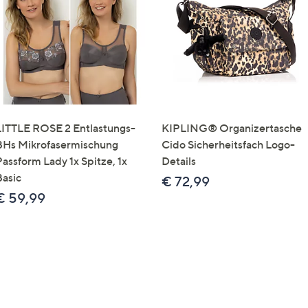
e
f
ouch-
eräten
ach
nks
zw.
chts,
LITTLE ROSE 2 Entlastungs-
KIPLING® Organizertasche
m
BHs Mikrofasermischung
Cido Sicherheitsfach Logo-
ese
Passform Lady 1x Spitze, 1x
Details
zuzeigen.
Basic
€ 72,99
€ 59,99