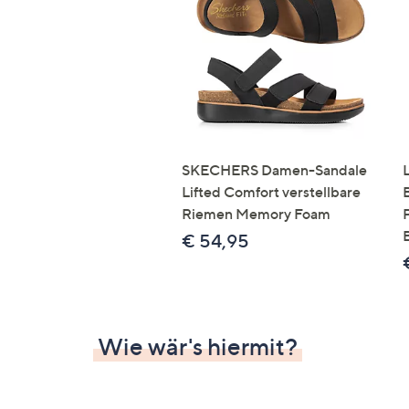
Si
au
T
G
n
li
b
re
SKECHERS Damen-Sandale
u
Lifted Comfort verstellbare
di
Riemen Memory Foam
an
€ 54,95
Wie wär's hiermit?