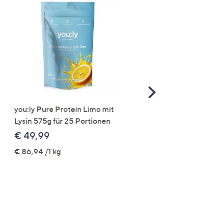
Scroll
Right
you:ly Pure Protein Limo mit
STRANDFEIN Punto-Ho
Lysin 575g für 25 Portionen
elastisch Rundumdehnb
Logo-Stickerei weites B
€ 49,99
€ 109,99
€ 86,94 /1 kg