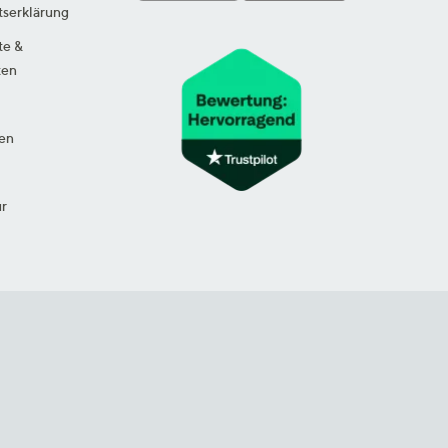
tserklärung
te &
ten
en
ur