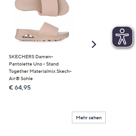
Scroll
Right
SKECHERS Damen-
JERYMOOD HOMEWEA
Pantolette Uno - Stand
Tops Mikrofaser Seitensc
Together Materialmix Skech-
leger weit
Air® Sohle
€ 24,99
€ 64,95
Mehr sehen