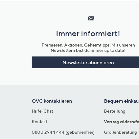
Hilfeseiten,
Service
und
Immer informiert!
Unternehmensinformationen
Premieren, Aktionen, Geheimtipps: Mit unseren
Newslettern bist du immer up to date!
Newsletter abonnieren
QVC kontaktieren
Bequem einkau
Hilfe-Chat
Bestellung
Kontakt
Vertrag widerruf
0800 2944 444 (gebührenfrei)
Größenberatung