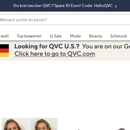
Du bist neu bei QVC? Spare 10 Euro! Code: HalloQVC
onach
chst
enn
u
rschläge
:well
Top bewertet
Q Sale
Mode
Beauty
Schmuck
eute?
rfügbar
nd,
erwenden
e
e
eiltasten
ach
ben
nd
ach
nten
der
ischen