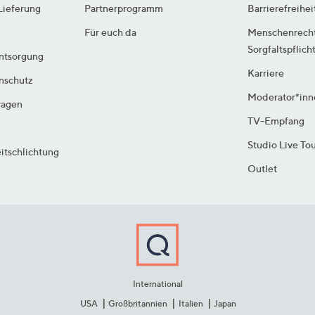
Lieferung
Partnerprogramm
Barrierefreihei
Für euch da
Menschenrech
Sorgfaltspflich
ntsorgung
Karriere
enschutz
Moderator*inn
ragen
TV-Empfang
Studio Live To
itschlichtung
Outlet
International
USA
Großbritannien
Italien
Japan