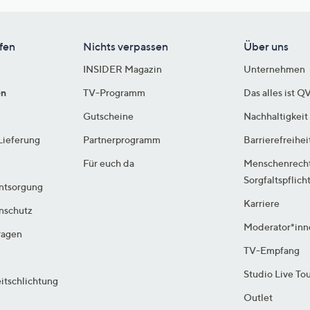
fen
Nichts verpassen
Über uns
INSIDER Magazin
Unternehmen
en
TV-Programm
Das alles ist Q
Gutscheine
Nachhaltigkeit
Lieferung
Partnerprogramm
Barrierefreihei
Für euch da
Menschenrech
Sorgfaltspflich
ntsorgung
Karriere
enschutz
Moderator*inn
ragen
TV-Empfang
Studio Live To
itschlichtung
Outlet