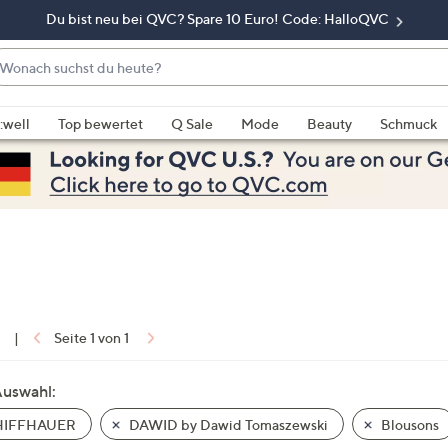
Du bist neu bei QVC? Spare 10 Euro! Code: HalloQVC
onach
chst
enn
u
rschläge
:well
Top bewertet
Q Sale
Mode
Beauty
Schmuck
eute?
rfügbar
nd,
erwenden
e
e
eiltasten
ach
ben
nd
1
|
Seite 1 von 1
ach
nten
Auswahl:
der
IFFHAUER
DAWID by Dawid Tomaszewski
Blousons
ischen