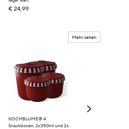
leger weit
2x uni
€ 24,99
€ 49,99
Mehr sehen
Scroll
Right
KOCHBLUME® 4
you:ly Pure Protein Limo
Snackboxen, 2x350ml und 2x
Lysin 575g für 25 Portio