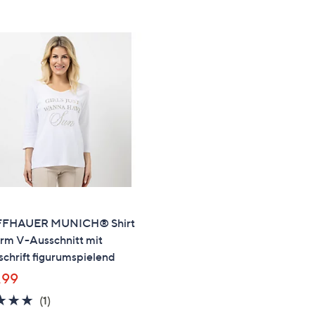
e
f
ouch-
eräten
ach
nks
zw.
chts,
m
ese
zuzeigen.
FFHAUER MUNICH® Shirt
rm V-Ausschnitt mit
schrift figurumspielend
,99
5.0
1
(1)