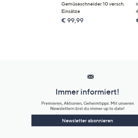
Gemüseschneider 10 versch.
Einsätze
€ 99,99
Hilfeseiten,
Service
und
Immer informiert!
Unternehmensinformationen
Premieren, Aktionen, Geheimtipps: Mit unseren
Newslettern bist du immer up to date!
Newsletter abonnieren