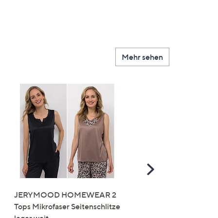
Mehr sehen
Scroll
Right
JERYMOOD HOMEWEAR 2
LITTLE ROSE 5 Maxislip
Tops Mikrofaser Seitenschlitze
Mikrofaser 3x Stickereide