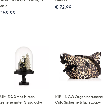
Passform Lady 1x Spitze, 1x
Details
Basic
€ 72,99
€ 59,99
LUMIDA Xmas Hirsch-
KIPLING® Organizertasche
Szenerie unter Glasglocke
Cido Sicherheitsfach Logo-