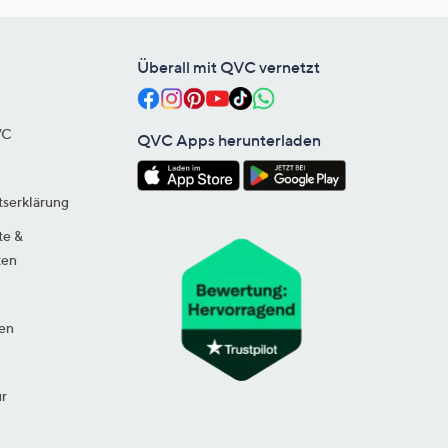
Überall mit QVC vernetzt
VC
QVC Apps herunterladen
tserklärung
te &
ten
en
ur