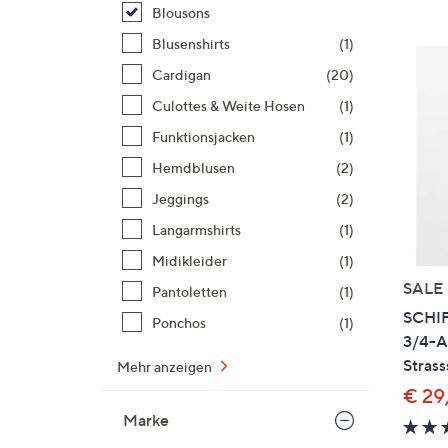
Si
Blousons
au
Blusenshirts
(1)
T
Cardigan
(20)
G
n
Culottes & Weite Hosen
(1)
li
Funktionsjacken
(1)
b
Hemdblusen
(2)
re
Jeggings
(2)
u
di
Langarmshirts
(1)
an
Midikleider
(1)
SALE
Pantoletten
(1)
SCHI
Ponchos
(1)
3/4-A
Strass
Mehr anzeigen
€ 29
Marke