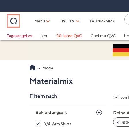
Zum
Hauptinhalt
springen
W
Menü
QVC TV
TV-Rückblick
su
W
d
Vo
Tagesangebot
Neu
30 Jahre QVC
Cool mit QVC
be
h
ve
QLINARISCH
Technik
si
v
Si
Mode
di
Pf
Materialmix
n
o
Filtern nach:
u
1 - 1 von 
n
Zur
u
Bekleidungsart
Deine 
Produktliste
o
springen
SCH
3/4-Arm Shirts
w