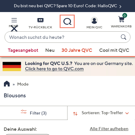
Du bist neu bei QVC? Spare 10 Euro! Code: HalloQVC
Zum
Hauptinhalt
springen
0
MENÜ
WARENKORB
TV-RÜCKBLICK
MEIN QVC
Wonach
suchst
Wenn
du
Tagesangebot
Neu
30 Jahre QVC
Cool mit QVC
Vorschläge
heute?
verfügbar
sind,
verwenden
Sie
Mode
die
Blousons
Pfeiltasten
nach
oben
Sortieren:
Top-Treffer
Filter
(3)
und
nach
Deine Auswahl:
Alle Filter aufheben
unten