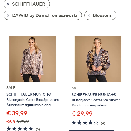
SCHIFFHAUER
oder
wischen
DAWID by Dawid Tomaszewski
Blousons
Sie
auf
Touch-
Geräten
nach
links
bzw.
rechts,
um
diese
SALE
SALE
anzuzeigen.
SCHIFFHAUER MUNICH®
SCHIFFHAUER MUNICH®
Blusenjacke Costa Rica Spitze am
Blusenjacke Costa Rica Allover
Ärmelsaum figurumspielend
Druck figurumspielend
€ 39,99
€ 29,99
3.8
4
-60%
€ 99,99
(4)
von
Bewertungen
5.0
6
(6)