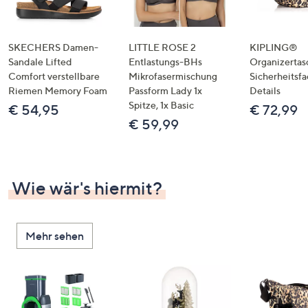
SKECHERS Damen-
LITTLE ROSE 2
KIPLING®
Sandale Lifted
Entlastungs-BHs
Organizertas
Comfort verstellbare
Mikrofasermischung
Sicherheitsf
Riemen Memory Foam
Passform Lady 1x
Details
Spitze, 1x Basic
€ 54,95
€ 72,99
€ 59,99
Wie wär's hiermit?
Mehr sehen