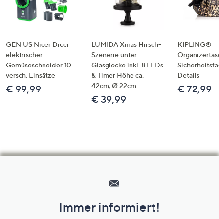
GENIUS Nicer Dicer
LUMIDA Xmas Hirsch-
KIPLING®
elektrischer
Szenerie unter
Organizertas
Gemüseschneider 10
Glasglocke inkl. 8 LEDs
Sicherheitsf
versch. Einsätze
& Timer Höhe ca.
Details
42cm, Ø 22cm
€ 99,99
€ 72,99
€ 39,99
Hilfeseiten,
Service
und
Immer informiert!
Unternehmensinformationen