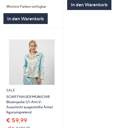
5
von
Bewertungen
In den Warenkorb
Weitere Farben verfügbar
5
In den Warenkorb
SALE
SCHIFFHAUER MUNICH®
Blusenjacke 1/1-Arm V-
Ausschnitt ausgestellte Ärmel
figurumspielend
€ 59,99