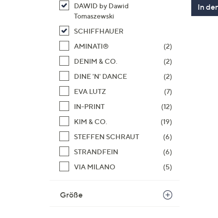
DAWID by Dawid
In de
Tomaszewski
SCHIFFHAUER
AMINATI®
(2)
DENIM & CO.
(2)
DINE 'N' DANCE
(2)
EVA LUTZ
(7)
IN-PRINT
(12)
KIM & CO.
(19)
STEFFEN SCHRAUT
(6)
STRANDFEIN
(6)
VIA MILANO
(5)
Größe