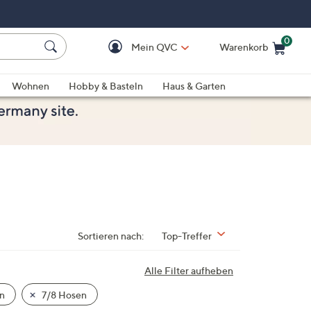
0
Mein QVC
Warenkorb
Einkaufswagen ist le
Wohnen
Hobby & Basteln
Haus & Garten
Sortieren nach:
Top-Treffer
Alle Filter aufheben
n
7/8 Hosen