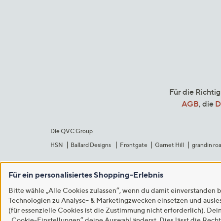
Für die Richti
AGB
, die
D
Die QVC Group
HSN
Ballard Designs
Frontgate
Garnet Hill
grandin ro
Für ein personalisiertes Shopping-Erlebnis
Bitte wähle „Alle Cookies zulassen“, wenn du damit einverstanden b
Technologien zu Analyse- & Marketingzwecken einsetzen und auslese
(für essenzielle Cookies ist die Zustimmung nicht erforderlich). Dei
„Cookie-Einstellungen“ deine Auswahl änderst. Dies lässt die Rech