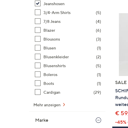
Si
Jeanshosen
au
3/4-Arm Shirts
(5)
T
7/8 Jeans
(4)
G
n
Blazer
(6)
li
Blousons
(3)
b
Blusen
(1)
re
Blusenkleider
(2)
u
di
Blusenshirts
(5)
an
Boleros
(1)
SALE
Boots
(1)
SCHI
Cardigan
(29)
Rundu
weites
Mehr anzeigen
€ 59
Marke
-45%