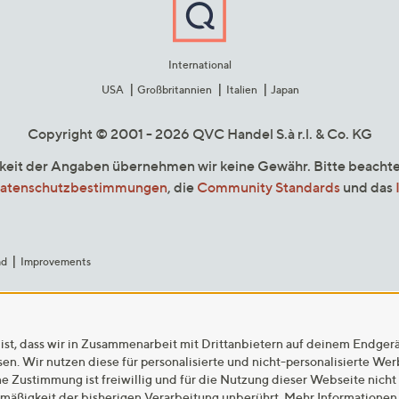
International
USA
Großbritannien
Italien
Japan
Copyright © 2001 - 2026 QVC Handel S.à r.l. & Co. KG
gkeit der Angaben übernehmen wir keine Gewähr. Bitte beacht
atenschutzbestimmungen
, die
Community Standards
und das
ad
Improvements
ist, dass wir in Zusammenarbeit mit Drittanbietern auf deinem Endger
n. Wir nutzen diese für personalisierte und nicht-personalisierte We
ne Zustimmung ist freiwillig und für die Nutzung dieser Webseite nicht
tmäßigkeit der bisherigen Verarbeitung unberührt. Mehr Informationen 