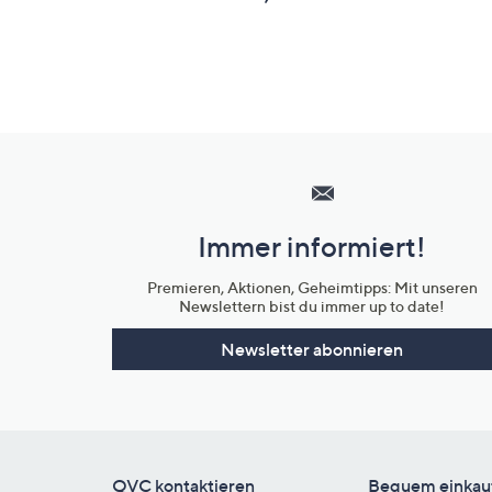
Hilfeseiten,
Service
und
Immer informiert!
Unternehmensinformationen
Premieren, Aktionen, Geheimtipps: Mit unseren
Newslettern bist du immer up to date!
Newsletter abonnieren
QVC kontaktieren
Bequem einkau