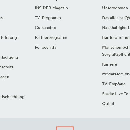
INSIDER Magazin
Unternehmen
en
TV-Programm
Das alles ist Q
Gutscheine
Nachhaltigkeit
Lieferung
Partnerprogramm
Barrierefreihei
Für euch da
Menschenrech
Sorgfaltspflich
ntsorgung
Karriere
enschutz
Moderator*inn
ragen
TV-Empfang
Studio Live To
itschlichtung
Outlet