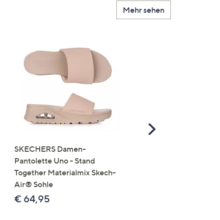
Mehr sehen
Scroll
Right
SKECHERS Damen-
JERYMOOD HOMEWEA
Pantolette Uno - Stand
Tops Mikrofaser Seitensc
Together Materialmix Skech-
leger weit
Air® Sohle
€ 24,99
€ 64,95