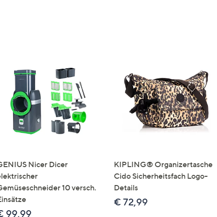
GENIUS Nicer Dicer
KIPLING® Organizertasche
elektrischer
Cido Sicherheitsfach Logo-
Gemüseschneider 10 versch.
Details
Einsätze
€ 72,99
€ 99,99