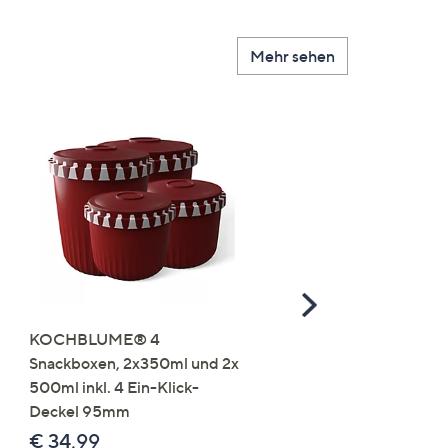
Mehr sehen
Scroll
Right
KOCHBLUME® 4
you:ly Pure Protein Limo
Snackboxen, 2x350ml und 2x
Lysin 575g für 25 Portio
500ml inkl. 4 Ein-Klick-
€ 49,99
Deckel 95mm
€ 86,94 /1 kg
€ 34,99