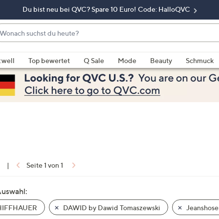
Du bist neu bei QVC? Spare 10 Euro! Code: HalloQVC
onach
chst
enn
u
rschläge
:well
Top bewertet
Q Sale
Mode
Beauty
Schmuck
eute?
rfügbar
nd,
erwenden
e
e
eiltasten
ach
ben
nd
1
|
Seite 1 von 1
ach
nten
Auswahl:
der
IFFHAUER
DAWID by Dawid Tomaszewski
Jeanshose
ischen