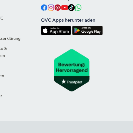
VC
QVC Apps herunterladen
tserklärung
te &
ten
en
ur