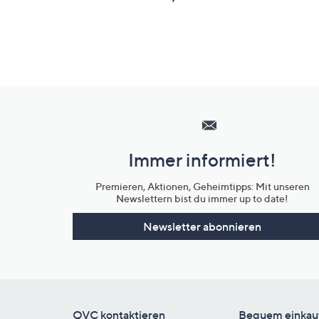
Hilfeseiten,
Service
und
Immer informiert!
Unternehmensinformationen
Premieren, Aktionen, Geheimtipps: Mit unseren
Newslettern bist du immer up to date!
Newsletter abonnieren
QVC kontaktieren
Bequem einkau