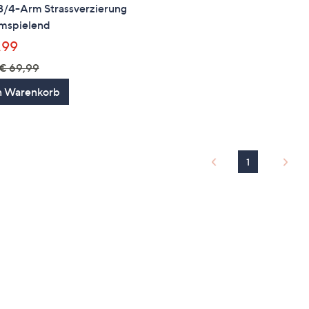
 3/4-Arm Strassverzierung
umspielend
,99
€ 69,99
n Warenkorb
1