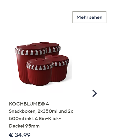
Mehr sehen
Scroll
Right
KOCHBLUME® 4
you:ly Pure Protein Limo
Snackboxen, 2x350ml und 2x
Lysin 575g für 25 Portio
500ml inkl. 4 Ein-Klick-
€ 49,99
Deckel 95mm
€ 86,94 /1 kg
€ 34,99