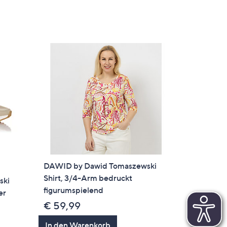
DAWID by Dawid Tomaszewski
Shirt, 3/4-Arm bedruckt
ski
figurumspielend
er
€ 59,99
In den Warenkorb