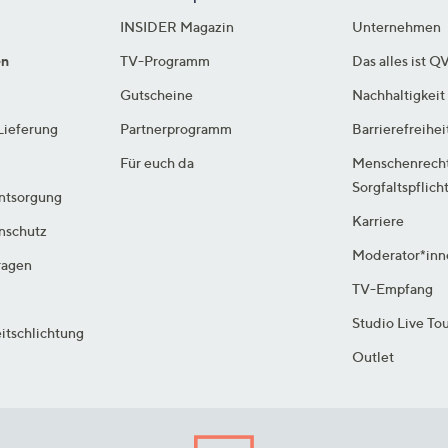
INSIDER Magazin
Unternehmen
en
TV-Programm
Das alles ist Q
Gutscheine
Nachhaltigkeit
Lieferung
Partnerprogramm
Barrierefreihei
Für euch da
Menschenrech
Sorgfaltspflich
ntsorgung
Karriere
enschutz
Moderator*inn
ragen
TV-Empfang
Studio Live To
itschlichtung
Outlet