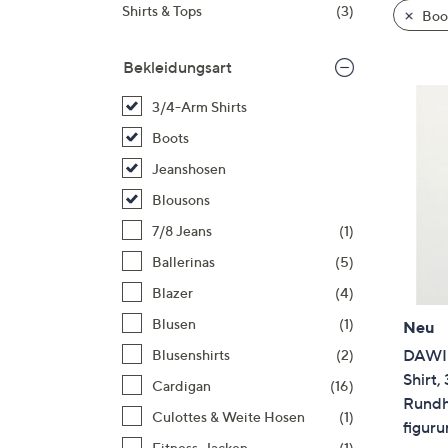
Si
Shirts & Tops
(3)
Boo
au
T
Bekleidungsart
G
n
3/4-Arm Shirts
li
Boots
b
Jeanshosen
re
Blousons
u
di
7/8 Jeans
(1)
an
Ballerinas
(5)
Blazer
(4)
Blusen
(1)
Neu
DAWID
Blusenshirts
(2)
Shirt,
Cardigan
(16)
Rundh
Culottes & Weite Hosen
(1)
figur
Fitness-Jacken
(1)