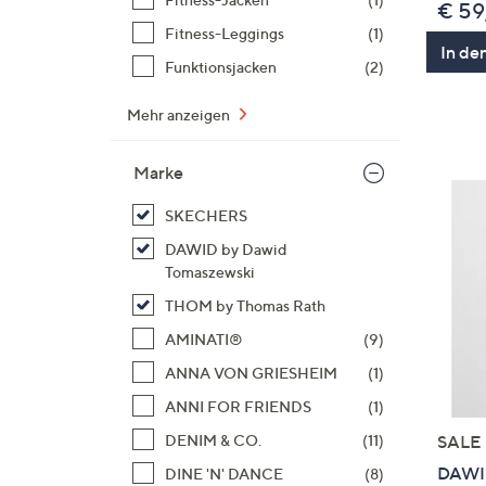
€ 59
Fitness-Leggings
(1)
In de
Funktionsjacken
(2)
Mehr anzeigen
Marke
SKECHERS
DAWID by Dawid
Tomaszewski
THOM by Thomas Rath
AMINATI®
(9)
ANNA VON GRIESHEIM
(1)
ANNI FOR FRIENDS
(1)
DENIM & CO.
(11)
SALE
DAWID
DINE 'N' DANCE
(8)