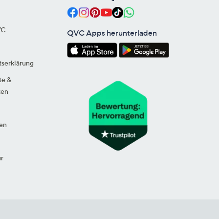
VC
QVC Apps herunterladen
tserklärung
te &
ten
en
ur