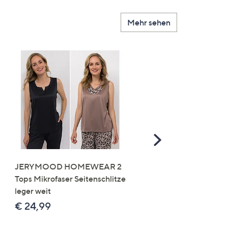
Mehr sehen
Scroll
Right
JERYMOOD HOMEWEAR 2
LITTLE ROSE 5 Maxislip
Tops Mikrofaser Seitenschlitze
Mikrofaser 3x Stickereide
leger weit
2x uni
€ 24,99
€ 49,99