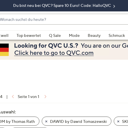
Du bist neu bei QVC? Spare 10 Euro! Code: HalloQVC
onach
chst
enn
u
rschläge
:well
Top bewertet
Q Sale
Mode
Beauty
Schmuck
eute?
rfügbar
nd,
erwenden
e
e
eiltasten
ach
ben
nd
 4
|
Seite 1 von 1
ach
nten
Auswahl:
der
M by Thomas Rath
DAWID by Dawid Tomaszewski
SK
ischen