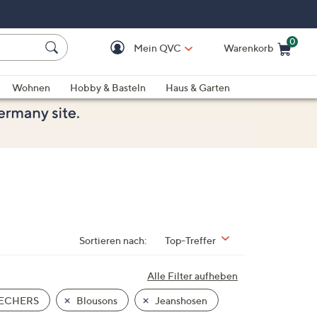
0
Mein QVC
Warenkorb
Einkaufswagen ist le
Wohnen
Hobby & Basteln
Haus & Garten
Sortieren nach:
Top-Treffer
Alle Filter aufheben
ECHERS
Blousons
Jeanshosen