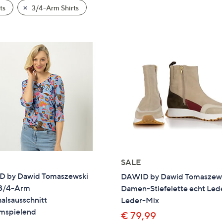
e
ts
3/4-Arm Shirts
f
ouch-
eräten
ach
nks
zw.
chts,
m
ese
zuzeigen.
SALE
 by Dawid Tomaszewski
DAWID by Dawid Tomaszew
 3/4-Arm
Damen-Stiefelette echt Led
alsausschnitt
Leder-Mix
umspielend
€ 79,99