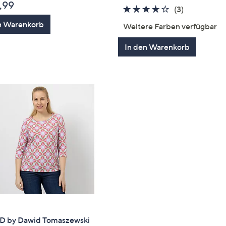
,99
3.7
3
(3)
von
Bewertung
n Warenkorb
Weitere Farben verfügbar
5
In den Warenkorb
 by Dawid Tomaszewski