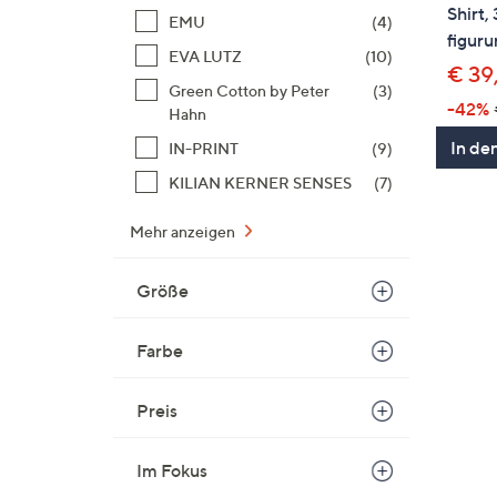
Shirt,
EMU
(4)
figur
EVA LUTZ
(10)
€ 39
Green Cotton by Peter
(3)
-42%
Hahn
In de
IN-PRINT
(9)
KILIAN KERNER SENSES
(7)
Mehr anzeigen
Größe
Farbe
Preis
Im Fokus