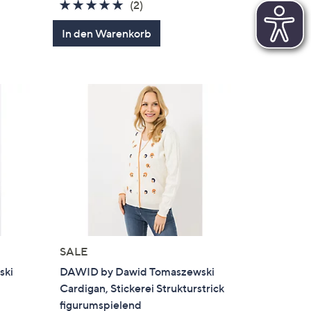
5.0
2
(2)
von
Bewertungen
In den Warenkorb
5
SALE
ski
DAWID by Dawid Tomaszewski
Cardigan, Stickerei Strukturstrick
figurumspielend