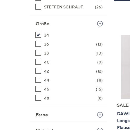
STEFFEN SCHRAUT
(26)
Größe
34
36
(13)
38
(10)
40
(9)
42
(12)
44
(11)
46
(15)
48
(8)
SALE
DAWID
Farbe
Longc
Flaus