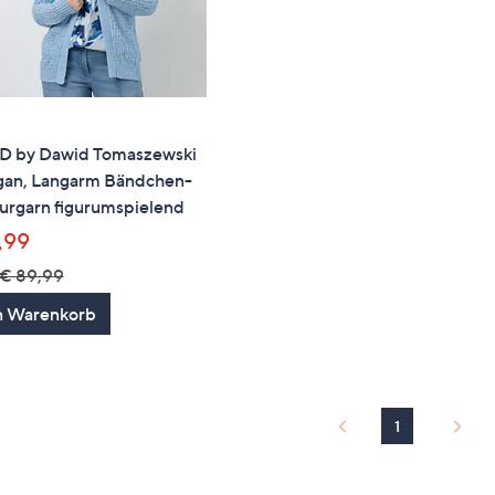
 by Dawid Tomaszewski
gan, Langarm Bändchen-
urgarn figurumspielend
,99
€ 89,99
n Warenkorb
1