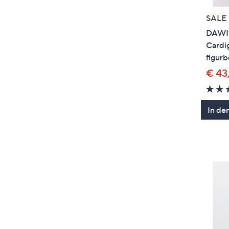
SALE
DAWID
Cardi
figurb
€ 43
In de