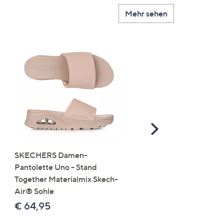
Mehr sehen
Scroll
Right
SKECHERS Damen-
JERYMOOD HOMEWEA
Pantolette Uno - Stand
Tops Mikrofaser Seitensc
Together Materialmix Skech-
leger weit
Air® Sohle
€ 24,99
€ 64,95