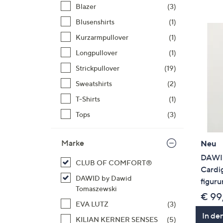
Si
Blazer
(3)
au
Blusenshirts
(1)
T
Kurzarmpullover
(1)
G
n
Longpullover
(1)
li
Strickpullover
(19)
b
Sweatshirts
(2)
re
T-Shirts
(1)
u
di
Tops
(3)
an
Marke
Neu
DAWID
CLUB OF COMFORT®
Cardi
DAWID by Dawid
figur
Tomaszewski
€ 99
EVA LUTZ
(3)
In de
KILIAN KERNER SENSES
(5)