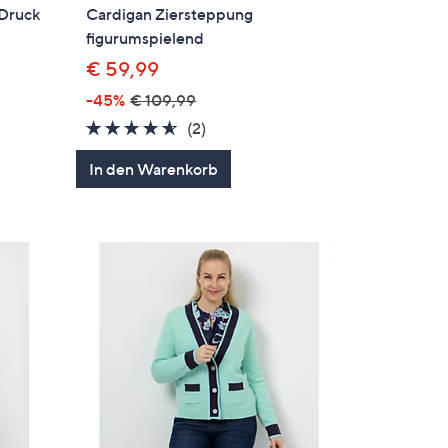
 Druck
Cardigan Ziersteppung
figurumspielend
€ 59,99
-45%
€ 109,99
4.5
2
(2)
en
von
Bewertungen
In den Warenkorb
5