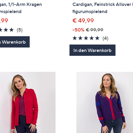
gan, 1/1-Arm Kragen
Cardigan, Feinstrick Allover
umspielend
figurumspielend
,99
€ 49,99
5.0
5
(5)
-50%
€ 99,99
von
Bewertungen
4.8
4
(4)
n Warenkorb
5
von
Bewertung
In den Warenkorb
5