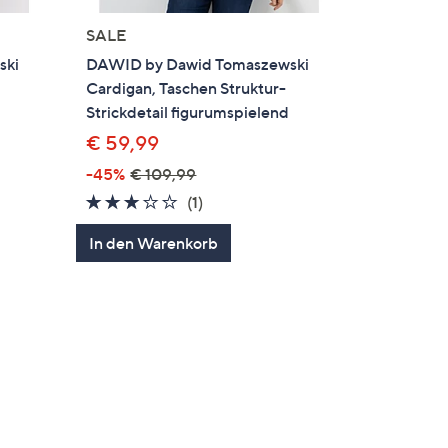
SALE
ski
DAWID by Dawid Tomaszewski
Cardigan, Taschen Struktur-
Strickdetail figurumspielend
€ 59,99
-45%
€ 109,99
en
3.0
1
(1)
von
Bewertungen
In den Warenkorb
5