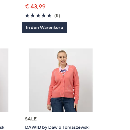
€ 43,99
5.0
5
(5)
en
von
Bewertungen
In den Warenkorb
5
SALE
ski
DAWID by Dawid Tomaszewski