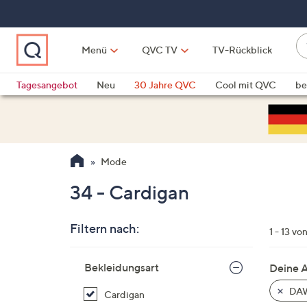
Zum
Hauptinhalt
springen
W
Menü
QVC TV
TV-Rückblick
su
W
d
Vo
Tagesangebot
Neu
30 Jahre QVC
Cool mit QVC
be
h
ve
QLINARISCH
Technik
si
v
Si
Mode
di
Pf
34 - Cardigan
n
o
Filtern nach:
u
1 - 13 vo
n
Zur
u
Bekleidungsart
Deine 
Produktliste
o
springen
DAW
Cardigan
w