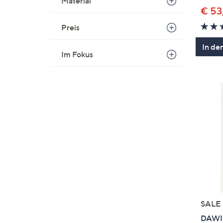
Material
€ 53
Preis
In de
Im Fokus
SALE
DAWID