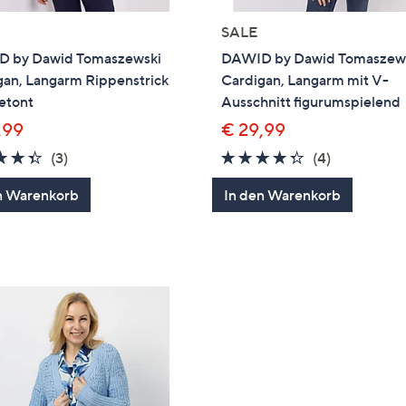
SALE
 by Dawid Tomaszewski
DAWID by Dawid Tomaszew
gan, Langarm Rippenstrick
Cardigan, Langarm mit V-
etont
Ausschnitt figurumspielend
,99
€ 29,99
4.3
3
4.2
4
(3)
(4)
von
Bewertungen
von
Bewertung
n Warenkorb
In den Warenkorb
5
5