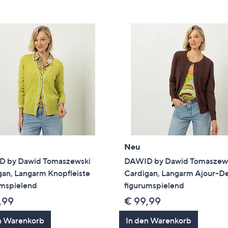
e
f
ouch-
eräten
ach
nks
zw.
chts,
m
ese
zuzeigen.
Neu
 by Dawid Tomaszewski
DAWID by Dawid Tomaszew
gan, Langarm Knopfleiste
Cardigan, Langarm Ajour-De
umspielend
figurumspielend
,99
€ 99,99
n Warenkorb
In den Warenkorb