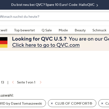
Du bist neu bei QVC? Spare 10 Euro! Code: HalloQVC
onach
chst
enn
u
rschläge
:well
Top bewertet
Q Sale
Mode
Beauty
Schmuck
eute?
rfügbar
nd,
erwenden
e
e
eiltasten
ach
ben
nd
n 13
|
Seite 1 von 1
ach
nten
Auswahl:
der
ID by Dawid Tomaszewski
CLUB OF COMFORT®
Ca
ischen