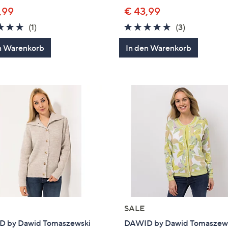
,99
€ 43,99
5.0
1
5.0
3
(1)
(3)
von
Bewertungen
von
Bewertung
n Warenkorb
In den Warenkorb
5
5
SALE
 by Dawid Tomaszewski
DAWID by Dawid Tomaszew