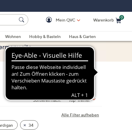
0
Mein QVC
Warenkorb
Einkaufswagen ist le
Wohnen
Hobby & Basteln
Haus & Garten
Sortieren nach:
Top-Treffer
Alle Filter aufheben
rdigan
34