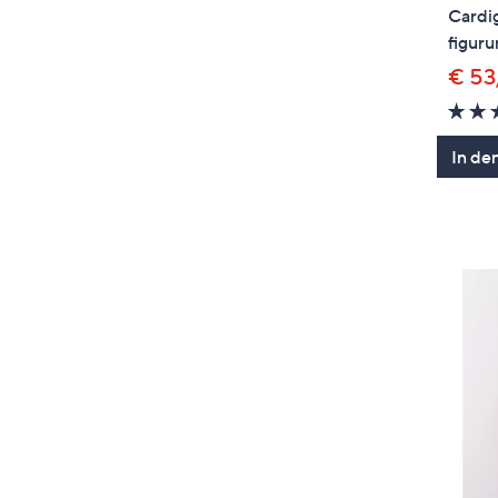
Cardi
figur
€ 53
In de