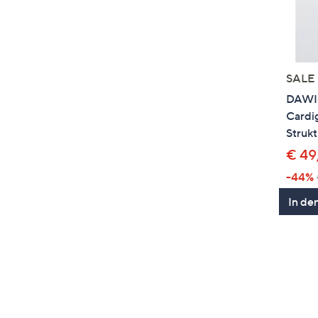
SALE
DAWID
Cardi
Strukt
€ 49
-44%
In de