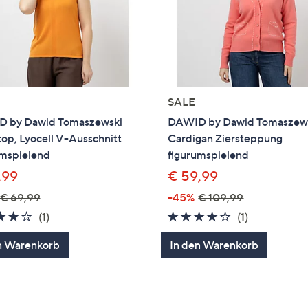
SALE
 by Dawid Tomaszewski
DAWID by Dawid Tomaszew
top, Lyocell V-Ausschnitt
Cardigan Ziersteppung
umspielend
figurumspielend
,99
€ 59,99
€ 69,99
-45%
€ 109,99
4.0
1
4.0
1
(1)
(1)
von
Bewertungen
von
Bewertung
n Warenkorb
In den Warenkorb
5
5