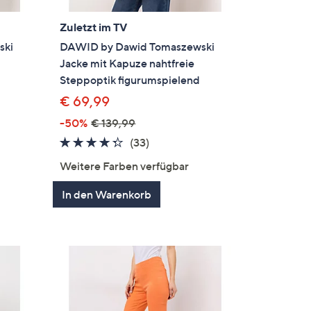
Zuletzt im TV
ski
DAWID by Dawid Tomaszewski
Jacke mit Kapuze nahtfreie
Steppoptik figurumspielend
€ 69,99
-50%
€ 139,99
4.2
33
(33)
gen
von
Bewertungen
Weitere Farben verfügbar
5
In den Warenkorb