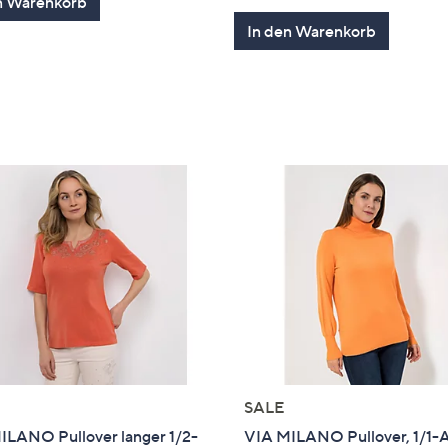
n Warenkorb
5
von
Bewertung
In den Warenkorb
5
SALE
ILANO Pullover langer 1/2-
VIA MILANO Pullover, 1/1-