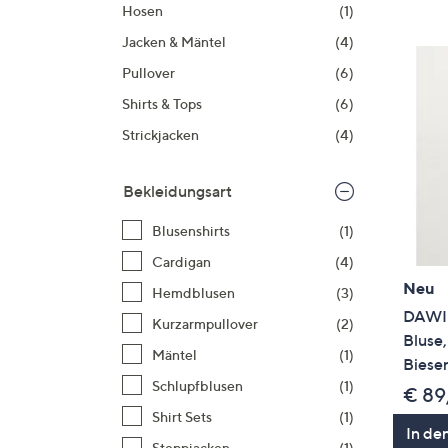
Si
Hosen
(1)
au
Jacken & Mäntel
(4)
T
Pullover
(6)
G
Shirts & Tops
(6)
n
li
Strickjacken
(4)
b
re
Bekleidungsart
u
di
Blusenshirts
(1)
an
Cardigan
(4)
Neu
Hemdblusen
(3)
DAWID
Kurzarmpullover
(2)
Bluse,
Mäntel
(1)
Biese
Schlupfblusen
(1)
€ 89
Shirt Sets
(1)
In de
Steppjacken
(1)