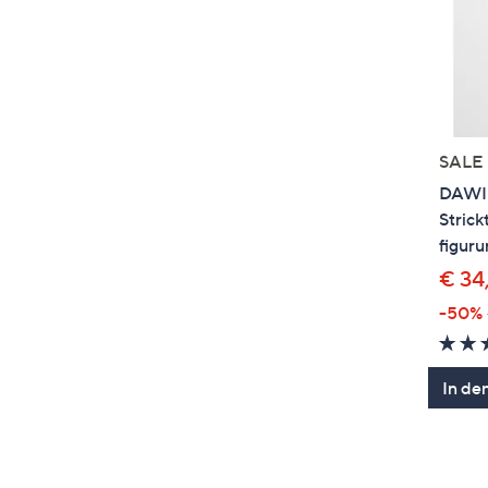
SALE
DAWID
Strick
figur
€ 34
-50%
In de