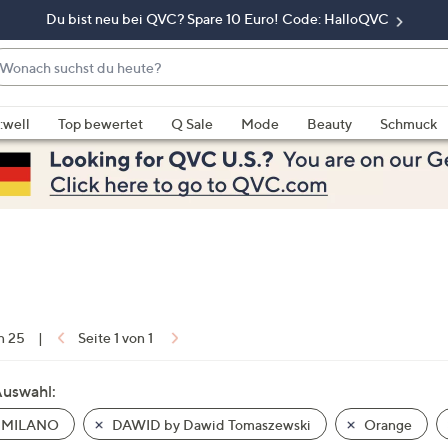
Du bist neu bei QVC? Spare 10 Euro! Code: HalloQVC
onach
chst
enn
u
rschläge
:well
Top bewertet
Q Sale
Mode
Beauty
Schmuck
eute?
rfügbar
nd,
erwenden
e
e
eiltasten
ach
ben
nd
on 25
|
Seite 1 von 1
ach
nten
Auswahl:
der
 MILANO
DAWID by Dawid Tomaszewski
Orange
ischen