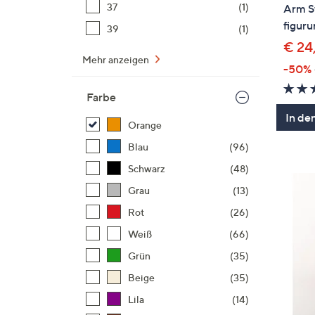
37
(1)
Arm St
figur
39
(1)
€ 24
Mehr anzeigen
-50%
Farbe
In de
Orange
Blau
(96)
Schwarz
(48)
Grau
(13)
Rot
(26)
Weiß
(66)
Grün
(35)
Beige
(35)
Lila
(14)