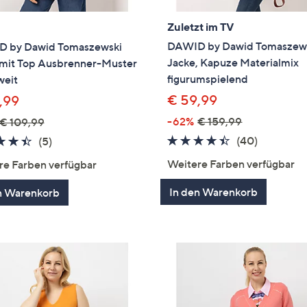
Zuletzt im TV
DAWID by Dawid Tomaszew
 by Dawid Tomaszewski
Jacke, Kapuze Materialmix
 mit Top Ausbrenner-Muster
figurumspielend
weit
€ 59,99
,99
-62%
€ 159,99
€ 109,99
4.3
40
4.4
5
(40)
(5)
von
Bewertun
von
Bewertungen
Weitere Farben verfügbar
re Farben verfügbar
5
5
In den Warenkorb
n Warenkorb