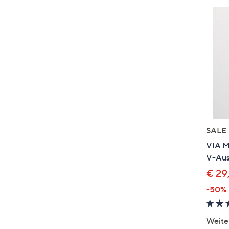
SALE
VIA M
V-Auss
€ 29
-50%
Weite