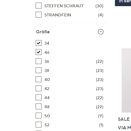
In de
STEFFEN SCHRAUT
(30)
STRANDFEIN
(4)
Größe
34
46
36
(22)
38
(23)
40
(23)
42
(23)
44
(22)
48
(22)
50
(9)
SALE
52
(1)
VIA M