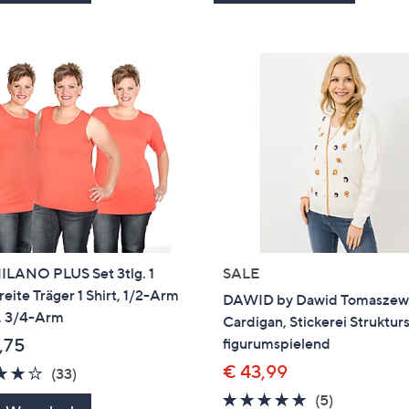
ILANO PLUS Set 3tlg. 1
SALE
reite Träger 1 Shirt, 1/2-Arm
DAWID by Dawid Tomaszew
t, 3/4-Arm
Cardigan, Stickerei Strukturs
,75
figurumspielend
€ 43,99
4.1
33
(33)
von
Bewertungen
5.0
5
(5)