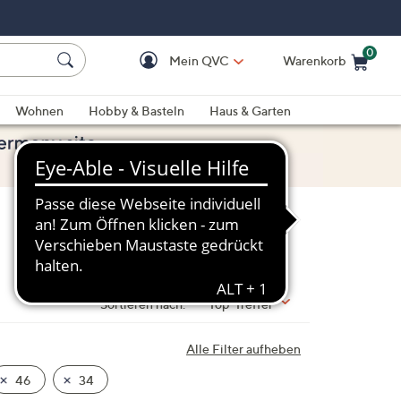
0
Mein QVC
Warenkorb
Einkaufswagen ist le
Wohnen
Hobby & Basteln
Haus & Garten
Sortieren nach:
Top-Treffer
Alle Filter aufheben
46
34