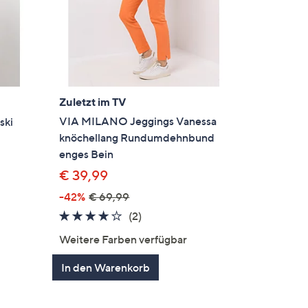
Zuletzt im TV
VIA MILANO Jeggings Vanessa
ski
knöchellang Rundumdehnbund
enges Bein
€ 39,99
-42%
€ 69,99
4.0
2
(2)
von
Bewertungen
en
Weitere Farben verfügbar
5
In den Warenkorb