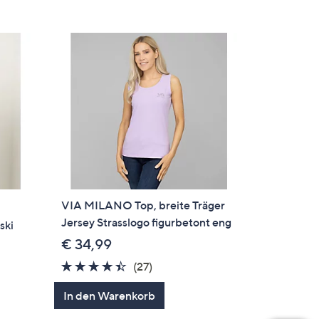
VIA MILANO Top, breite Träger
Jersey Strasslogo figurbetont eng
ski
f
€ 34,99
4.4
27
(27)
von
Bewertungen
In den Warenkorb
5