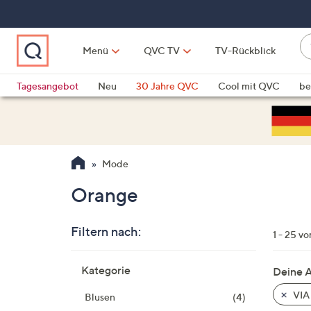
Zum
Hauptinhalt
springen
W
Menü
QVC TV
TV-Rückblick
su
W
d
Vo
Tagesangebot
Neu
30 Jahre QVC
Cool mit QVC
be
h
ve
QLINARISCH
Technik
si
v
Si
Mode
di
Pf
Orange
n
o
Filtern nach:
u
1 - 25 v
n
Zur
u
Kategorie
Deine 
Produktliste
o
springen
VIA
Blusen
(4)
w