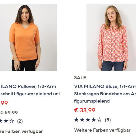
SALE
ILANO Pullover, 1/2-Arm
VIA MILANO Bluse, 1/1-Ar
chnitt figurumspielend uni
Stehkragen Bündchen am Ä
figurumspielend
,99
€ 33,99
€ 59,99
3.6
5
(5)
4.0
2
(2)
von
Bewertung
von
Bewertungen
Weitere Farben verfügbar
re Farben verfügbar
5
5