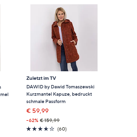
Zuletzt im TV
DAWID by Dawid Tomaszewski
m
Kurzmantel Kapuze, bedruckt
rmel
schmale Passform
€ 59,99
-62%
€ 159,99
en
3.5
60
(60)
von
Bewertungen