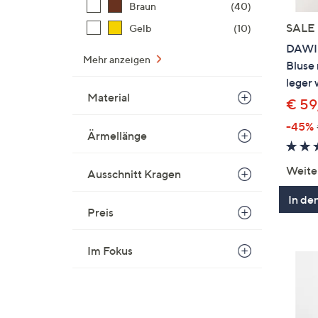
Braun
(40)
SALE
Gelb
(10)
DAWID
Mehr anzeigen
Bluse
leger 
Material
€ 59
-45%
Ärmellänge
Weite
Ausschnitt Kragen
In de
Preis
Im Fokus