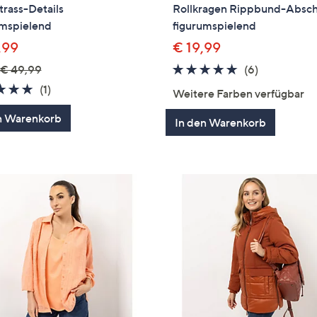
rass-Details
Rollkragen Rippbund-Absch
umspielend
figurumspielend
,99
€ 19,99
5.0
6
€ 49,99
(6)
von
Bewertung
5.0
1
(1)
Weitere Farben verfügbar
5
von
Bewertungen
n Warenkorb
5
In den Warenkorb