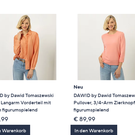
e
f
ouch-
eräten
ach
nks
zw.
chts,
m
ese
zuzeigen.
Neu
 by Dawid Tomaszewski
DAWID by Dawid Tomaszew
 Langarm Vorderteil mit
Pullover, 3/4-Arm Zierknop
n figurumspielend
figurumspielend
,99
€ 89,99
n Warenkorb
In den Warenkorb