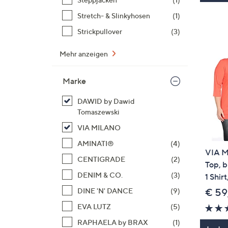
Stretch- & Slinkyhosen
(1)
Strickpullover
(3)
Mehr anzeigen
Marke
DAWID by Dawid
Tomaszewski
VIA MILANO
AMINATI®
(4)
VIA M
CENTIGRADE
(2)
Top, b
DENIM & CO.
(3)
1 Shir
DINE 'N' DANCE
(9)
€ 59
EVA LUTZ
(5)
RAPHAELA by BRAX
(1)