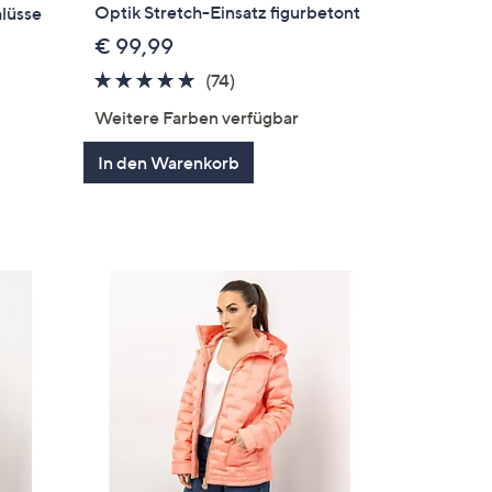
Optik Stretch-Einsatz figurbetont
lüsse
€ 99,99
4.8
74
(74)
von
Bewertungen
Weitere Farben verfügbar
5
en
In den Warenkorb