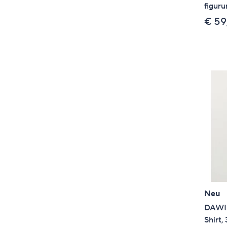
figur
€ 59
Neu
DAWID
Shirt