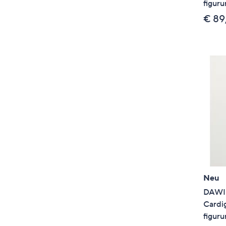
figur
€ 89
Neu
DAWID
Cardi
figur