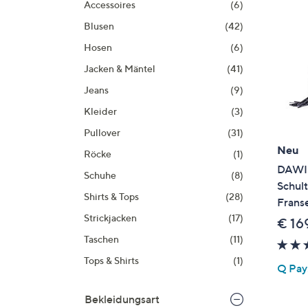
Accessoires
(6)
Si
au
Blusen
(42)
T
Hosen
(6)
G
Jacken & Mäntel
(41)
n
li
Jeans
(9)
b
Kleider
(3)
re
Pullover
(31)
u
Neu
Röcke
(1)
di
DAWID
an
Schuhe
(8)
Schult
Shirts & Tops
(28)
Frans
Strickjacken
(17)
€ 16
Taschen
(11)
Tops & Shirts
(1)
Q Pay:
Bekleidungsart