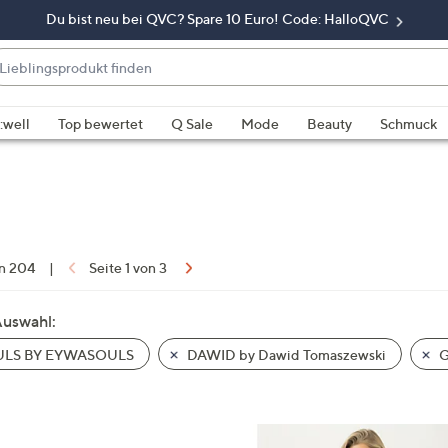
Du bist neu bei QVC? Spare 10 Euro! Code: HalloQVC
eblingsprodukt
nden
enn
rschläge
:well
Top bewertet
Q Sale
Mode
Beauty
Schmuck
rfügbar
nd,
erwenden
e
e
eiltasten
on 204
|
Seite 1 von 3
ach
ben
Auswahl:
nd
LS BY EYWASOULS
DAWID by Dawid Tomaszewski
G
ach
nten
der
ischen