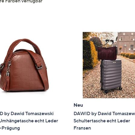
re Farben verfügbar
Neu
 by Dawid Tomaszewski
DAWID by Dawid Tomaszew
Umhängetasche echt Leder
Schultertasche echt Leder
-Prägung
Fransen