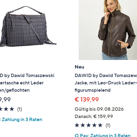
e
f
ouch-
eräten
ach
nks
zw.
chts,
m
Neu
ese
 by Dawid Tomaszewski
DAWID by Dawid Tomaszew
zuzeigen.
ertasche echt Leder
Jacke, mit Leo-Druck Leder
en/geflochten
figurumspielend
9,99
€ 139,99
5.0
1
(1)
Gültig bis 09.08.2026
von
Bewertungen
Danach: € 159,99
 Zahlung in 3 Raten
5
5.0
1
(1)
von
Bewertung
Q Pay: Zahlung in 3 Raten