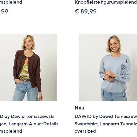
umspielend
Knopfleiste figurumspielen
,99
€ 89,99
Neu
 by Dawid Tomaszewski
DAWID by Dawid Tomaszew
gan, Langarm Ajour-Details
Sweatshirt, Langarm Tunnel
umspielend
oversized