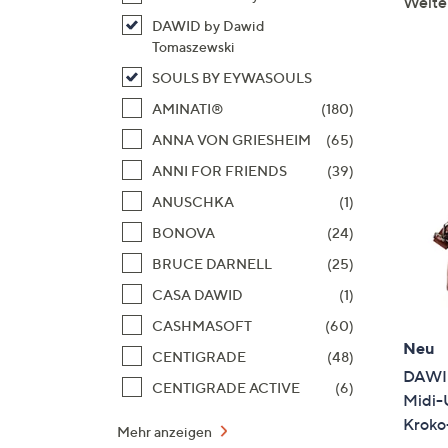
Weite
DAWID by Dawid
Tomaszewski
SOULS BY EYWASOULS
AMINATI®
(180)
ANNA VON GRIESHEIM
(65)
ANNI FOR FRIENDS
(39)
ANUSCHKA
(1)
BONOVA
(24)
BRUCE DARNELL
(25)
CASA DAWID
(1)
CASHMASOFT
(60)
Neu
CENTIGRADE
(48)
DAWID
CENTIGRADE ACTIVE
(6)
Midi-
Kroko
Mehr anzeigen