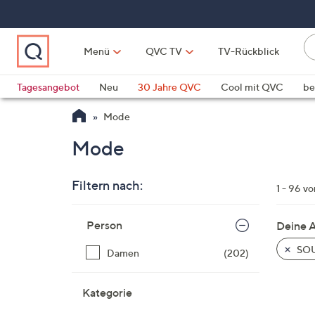
Zum
Hauptinhalt
springen
Li
Menü
QVC TV
TV-Rückblick
fi
W
Vo
Tagesangebot
Neu
30 Jahre QVC
Cool mit QVC
be
ve
QLINARISCH
Technik
Mode
si
v
Mode
Si
di
Filtern nach:
Pf
1 - 96 v
n
Zur
o
Person
Deine 
Produktliste
u
springen
SOU
Damen
(202)
n
u
o
Kategorie
w