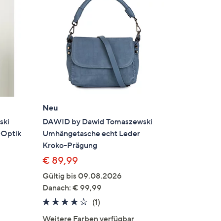
Neu
ski
DAWID by Dawid Tomaszewski
-Optik
Umhängetasche echt Leder
Kroko-Prägung
€ 89,99
Gültig bis 09.08.2026
Danach: € 99,99
4.0
1
(1)
en
von
Bewertungen
Weitere Farben verfügbar