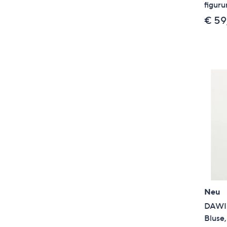
figur
€ 59
Neu
DAWID
Bluse