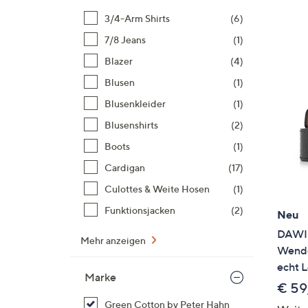
3/4-Arm Shirts
(6)
7/8 Jeans
(1)
Blazer
(4)
Blusen
(1)
Blusenkleider
(1)
Blusenshirts
(2)
Boots
(1)
Cardigan
(17)
Culottes & Weite Hosen
(1)
Funktionsjacken
(2)
Neu
DAWID
Mehr anzeigen
Wende
echt 
Marke
€ 59
Green Cotton by Peter Hahn