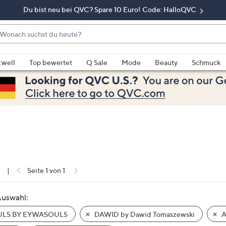
Du bist neu bei QVC? Spare 10 Euro! Code: HalloQVC
onach
chst
enn
u
rschläge
:well
Top bewertet
Q Sale
Mode
Beauty
Schmuck
eute?
rfügbar
nd,
erwenden
e
e
eiltasten
ach
ben
nd
1
|
Seite 1 von 1
ach
nten
Auswahl:
der
LS BY EYWASOULS
DAWID by Dawid Tomaszewski
A
ischen