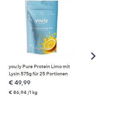
Scroll
Right
you:ly Pure Protein Limo mit
STRANDFEIN Punto-Ho
Lysin 575g für 25 Portionen
elastisch Rundumdehnb
Logo-Stickerei weites B
€ 49,99
€ 109,99
€ 86,94 /1 kg