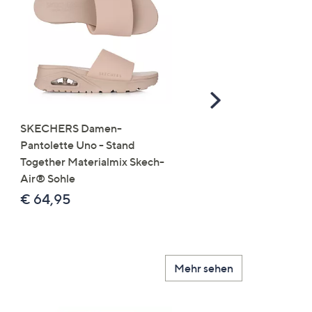
Scroll
Right
SKECHERS Damen-
JERYMOOD HOMEWEA
Pantolette Uno - Stand
Tops Mikrofaser Seitensc
Together Materialmix Skech-
leger weit
Air® Sohle
€ 24,99
€ 64,95
Mehr sehen