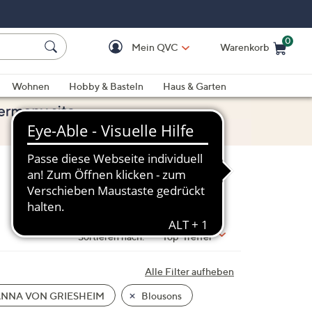
0
Mein QVC
Warenkorb
Einkaufswagen ist le
Wohnen
Hobby & Basteln
Haus & Garten
Sortieren nach:
Top-Treffer
Alle Filter aufheben
NNA VON GRIESHEIM
Blousons