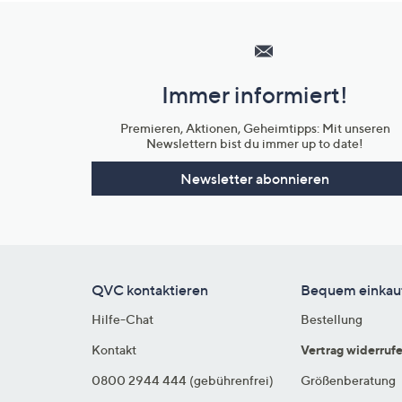
Hilfeseiten,
Service
und
Immer informiert!
Unternehmensinformationen
Premieren, Aktionen, Geheimtipps: Mit unseren
Newslettern bist du immer up to date!
Newsletter abonnieren
QVC kontaktieren
Bequem einkau
Hilfe-Chat
Bestellung
Kontakt
Vertrag widerruf
0800 2944 444 (gebührenfrei)
Größenberatung