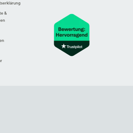
tserklärung
te &
ten
en
ur