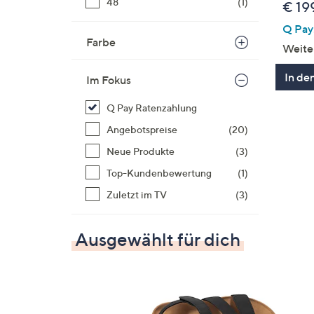
48
(1)
€ 19
Q Pay:
Farbe
Weite
In de
Im Fokus
Q Pay Ratenzahlung
Angebotspreise
(20)
Neue Produkte
(3)
Top-Kundenbewertung
(1)
Zuletzt im TV
(3)
Ausgewählt für dich