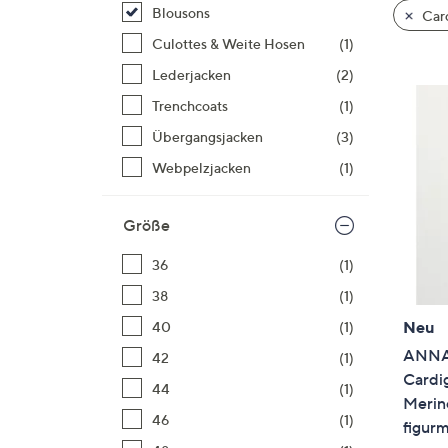
Si
Blousons
Car
au
Culottes & Weite Hosen
(1)
T
Lederjacken
(2)
G
n
Trenchcoats
(1)
li
Übergangsjacken
(3)
b
Webpelzjacken
(1)
re
u
Größe
di
an
36
(1)
38
(1)
Neu
40
(1)
ANNA
42
(1)
Cardi
44
(1)
Merin
46
(1)
figur