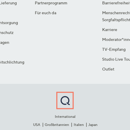
Lieferung
Partnerprogramm
Barrierefreihei
Für euch da
Menschenrech
Sorgfaltspflich
ntsorgung
Karriere
enschutz
Moderator*inn
ragen
TV-Empfang
Studio Live To
itschlichtung
Outlet
International
USA
Großbritannien
Italien
Japan