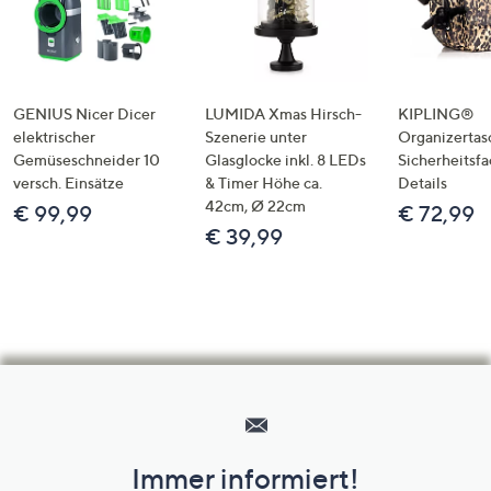
GENIUS Nicer Dicer
LUMIDA Xmas Hirsch-
KIPLING®
elektrischer
Szenerie unter
Organizertas
Gemüseschneider 10
Glasglocke inkl. 8 LEDs
Sicherheitsf
versch. Einsätze
& Timer Höhe ca.
Details
42cm, Ø 22cm
€ 99,99
€ 72,99
€ 39,99
Hilfeseiten,
Service
und
Immer informiert!
Unternehmensinformationen