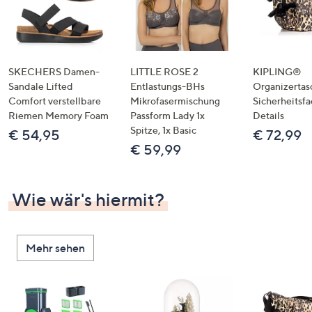
SKECHERS Damen-
LITTLE ROSE 2
KIPLING®
Sandale Lifted
Entlastungs-BHs
Organizertas
Comfort verstellbare
Mikrofasermischung
Sicherheitsf
Riemen Memory Foam
Passform Lady 1x
Details
Spitze, 1x Basic
€ 54,95
€ 72,99
€ 59,99
Wie wär's hiermit?
Mehr sehen