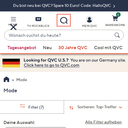
Du bist neu bei QVC? Spare 10 Euro! Code: HalloQVC
Zum
Hauptinhalt
springen
0
MENÜ
WARENKORB
TV-RÜCKBLICK
MEIN QVC
Wonach
suchst
Wenn
du
Tagesangebot
Neu
30 Jahre QVC
Cool mit QVC
Vorschläge
heute?
verfügbar
sind,
verwenden
Sie
Mode
die
Mode
Pfeiltasten
nach
oben
Sortieren:
Top-Treffer
Filter
(7)
und
nach
Deine Auswahl:
Alle Filter aufheben
unten