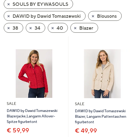
SOULS BY EYWASOULS
oder
wischen
DAWID by Dawid Tomaszewski
Blousons
Sie
auf
38
34
40
Blazer
Touch-
Geräten
nach
links
bzw.
rechts,
um
diese
anzuzeigen.
SALE
SALE
DAWID by Dawid Tomaszewski
DAWID by Dawid Tomaszewski
Blazerjacke,Langarm Allover-
Blazer, Langarm Pattentaschen
Spitze figurbetont
figurbetont
€ 59,99
€ 49,99