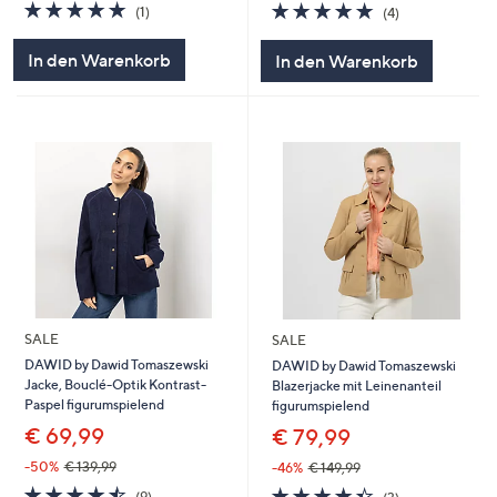
5.0
1
4.8
4
(1)
(4)
von
Bewertungen
von
Bewertungen
5
5
In den Warenkorb
In den Warenkorb
SALE
SALE
DAWID by Dawid Tomaszewski
DAWID by Dawid Tomaszewski
Jacke, Bouclé-Optik Kontrast-
Blazerjacke mit Leinenanteil
Paspel figurumspielend
figurumspielend
€ 69,99
€ 79,99
-50%
€ 139,99
-46%
€ 149,99
4.4
9
4.3
3
(9)