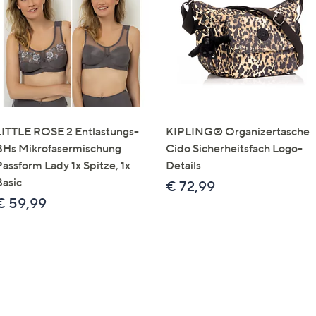
e
f
ouch-
eräten
ach
nks
zw.
chts,
LITTLE ROSE 2 Entlastungs-
KIPLING® Organizertasche
m
BHs Mikrofasermischung
Cido Sicherheitsfach Logo-
ese
Passform Lady 1x Spitze, 1x
Details
zuzeigen.
Basic
€ 72,99
€ 59,99