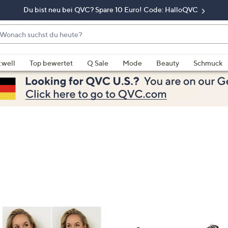
Du bist neu bei QVC? Spare 10 Euro! Code: HalloQVC
onach
chst
enn
u
rschläge
:well
Top bewertet
Q Sale
Mode
Beauty
Schmuck
eute?
rfügbar
nd,
erwenden
e
e
eiltasten
ach
ben
nd
ach
nten
der
ischen