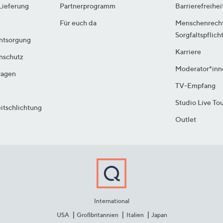
Lieferung
Partnerprogramm
Barrierefreihei
Für euch da
Menschenrech
Sorgfaltspflich
ntsorgung
Karriere
enschutz
Moderator*inn
ragen
TV-Empfang
Studio Live To
itschlichtung
Outlet
International
USA
Großbritannien
Italien
Japan