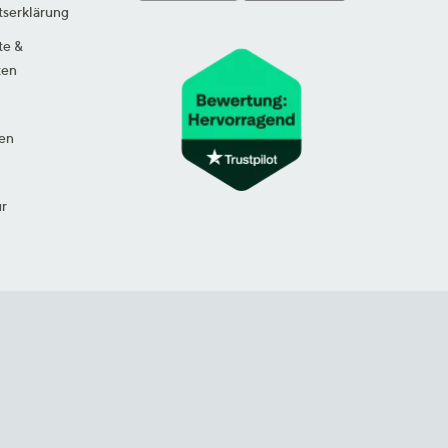
tserklärung
te &
ten
en
ur