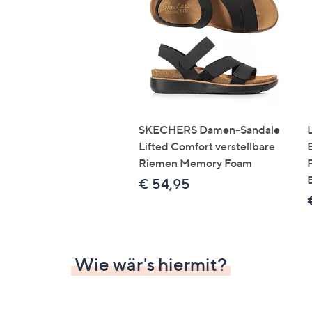
Si
au
T
G
n
li
b
re
SKECHERS Damen-Sandale
u
Lifted Comfort verstellbare
di
Riemen Memory Foam
an
€ 54,95
Wie wär's hiermit?