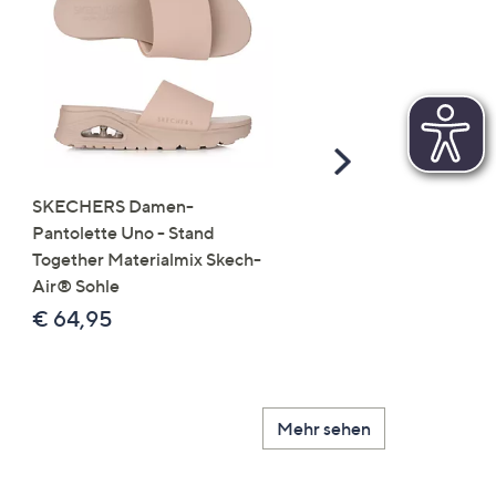
Scroll
Right
SKECHERS Damen-
JERYMOOD HOMEWEA
Pantolette Uno - Stand
Tops Mikrofaser Seitensc
Together Materialmix Skech-
leger weit
Air® Sohle
€ 24,99
€ 64,95
Mehr sehen