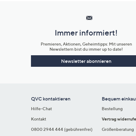
Hilfeseiten,
Service
und
Immer informiert!
Unternehmensinformationen
Premieren, Aktionen, Geheimtipps: Mit unseren
Newslettern bist du immer up to date!
Newsletter abonnieren
QVC kontaktieren
Bequem einkau
Hilfe-Chat
Bestellung
Kontakt
Vertrag widerruf
0800 2944 444 (gebührenfrei)
Größenberatung