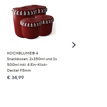
Scroll
Right
KOCHBLUME® 4
you:ly Pure Protein Limo
Snackboxen, 2x350ml und 2x
Lysin 575g für 25 Portio
500ml inkl. 4 Ein-Klick-
€ 49,99
Deckel 95mm
€ 86,94 /1 kg
€ 34,99