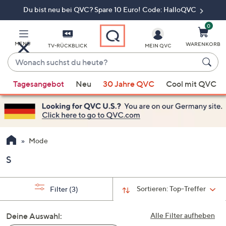
Du bist neu bei QVC? Spare 10 Euro! Code: HalloQVC
Zum
Hauptinhalt
springen
0
MENÜ
WARENKORB
TV-RÜCKBLICK
MEIN QVC
Wonach
suchst
Wenn
du
Tagesangebot
Neu
30 Jahre QVC
Cool mit QVC
Vorschläge
heute?
verfügbar
sind,
verwenden
Sie
Mode
die
S
Pfeiltasten
nach
oben
Sortieren:
Top-Treffer
Filter
(3)
und
nach
Deine Auswahl:
Alle Filter aufheben
unten