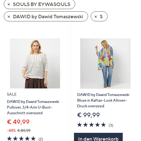
SOULS BY EYWASOULS
oder
wischen
DAWID by Dawid Tomaszewski
S
Sie
auf
Touch-
Geräten
nach
links
bzw.
rechts,
um
diese
SALE
DAWID by Dawid Tomaszewski
anzuzeigen.
Bluse in Kaftan-Look Allover-
DAWID by Dawid Tomaszewski
Druck oversized
Pullover, 3/4-Arm U-Boot-
Ausschnitt oversized
€ 99,99
€ 49,99
4.7
3
(3)
von
Bewertungen
-44%
€ 89,99
5
5.0
2
In den Warenkorb
(2)