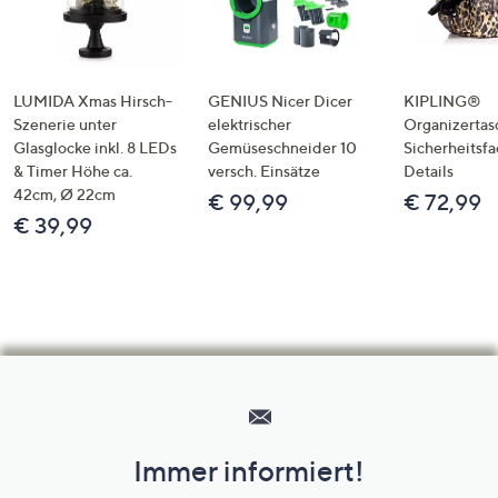
LUMIDA Xmas Hirsch-
GENIUS Nicer Dicer
KIPLING®
Szenerie unter
elektrischer
Organizertas
Glasglocke inkl. 8 LEDs
Gemüseschneider 10
Sicherheitsf
& Timer Höhe ca.
versch. Einsätze
Details
42cm, Ø 22cm
€ 99,99
€ 72,99
€ 39,99
Hilfeseiten,
Service
und
Immer informiert!
Unternehmensinformationen