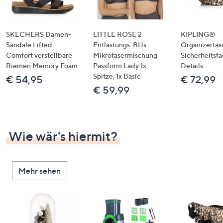
SKECHERS Damen-
LITTLE ROSE 2
KIPLING®
Sandale Lifted
Entlastungs-BHs
Organizertas
Comfort verstellbare
Mikrofasermischung
Sicherheitsf
Riemen Memory Foam
Passform Lady 1x
Details
Spitze, 1x Basic
€ 54,95
€ 72,99
€ 59,99
Wie wär's hiermit?
Mehr sehen