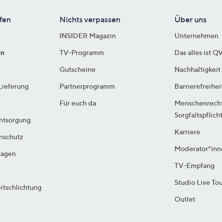
fen
Nichts verpassen
Über uns
INSIDER Magazin
Unternehmen
en
TV-Programm
Das alles ist Q
Gutscheine
Nachhaltigkeit
Lieferung
Partnerprogramm
Barrierefreihei
Für euch da
Menschenrech
Sorgfaltspflich
ntsorgung
Karriere
enschutz
Moderator*inn
ragen
TV-Empfang
Studio Live To
itschlichtung
Outlet