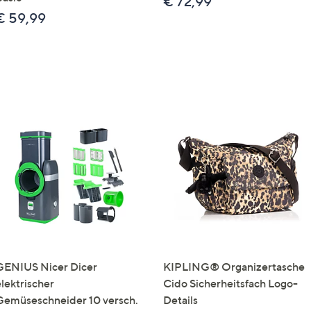
€ 72,99
€ 59,99
GENIUS Nicer Dicer
KIPLING® Organizertasche
elektrischer
Cido Sicherheitsfach Logo-
Gemüseschneider 10 versch.
Details