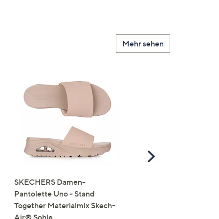
Mehr sehen
Scroll
Right
SKECHERS Damen-
JERYMOOD HOMEWEA
Pantolette Uno - Stand
Tops Mikrofaser Seitensc
Together Materialmix Skech-
leger weit
Air® Sohle