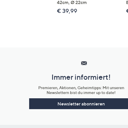
42cm, Ø 22cm
€ 39,99
Hilfeseiten,
Service
und
Immer informiert!
Unternehmensinformationen
Premieren, Aktionen, Geheimtipps: Mit unseren
Newslettern bist du immer up to date!
Newsletter abonnieren