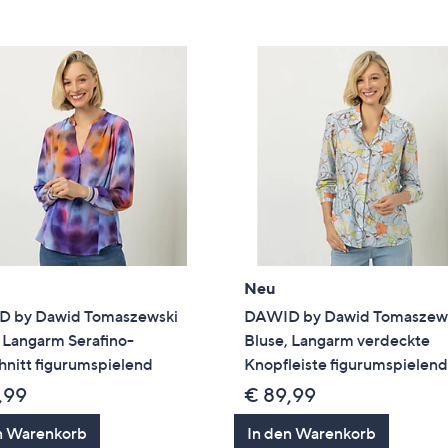
e
f
ouch-
eräten
ach
nks
zw.
chts,
m
ese
zuzeigen.
Neu
 by Dawid Tomaszewski
DAWID by Dawid Tomaszew
 Langarm Serafino-
Bluse, Langarm verdeckte
hnitt figurumspielend
Knopfleiste figurumspielen
,99
€ 89,99
n Warenkorb
In den Warenkorb