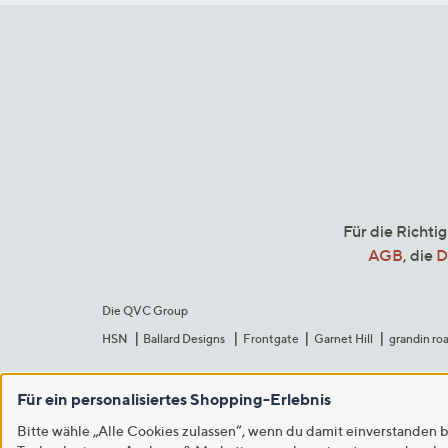
Für die Richti
AGB
, die
D
Die QVC Group
HSN
Ballard Designs
Frontgate
Garnet Hill
grandin ro
Für ein personalisiertes Shopping-Erlebnis
Bitte wähle „Alle Cookies zulassen“, wenn du damit einverstanden b