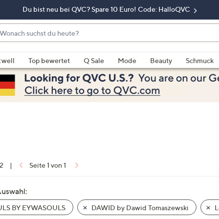
Du bist neu bei QVC? Spare 10 Euro! Code: HalloQVC
onach
chst
enn
u
rschläge
:well
Top bewertet
Q Sale
Mode
Beauty
Schmuck
eute?
rfügbar
nd,
erwenden
e
e
eiltasten
ach
ben
nd
 2
|
Seite 1 von 1
ach
nten
Auswahl:
der
LS BY EYWASOULS
DAWID by Dawid Tomaszewski
L
ischen