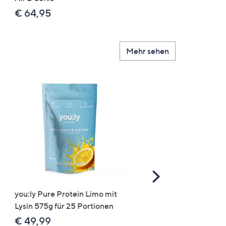
€ 24,99
€ 64,95
Mehr sehen
Scroll
Right
you:ly Pure Protein Limo mit
STRANDFEIN Punto-Ho
Lysin 575g für 25 Portionen
elastisch Rundumdehnb
Logo-Stickerei weites B
€ 49,99