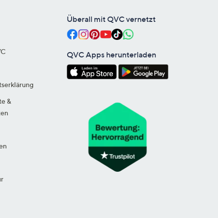
Überall mit QVC vernetzt
VC
QVC Apps herunterladen
tserklärung
te &
ten
en
ur