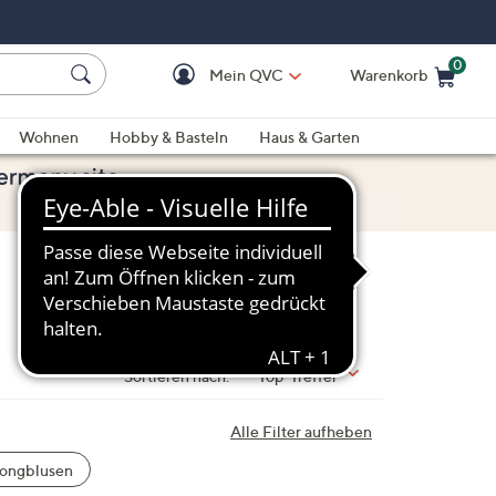
0
Mein QVC
Warenkorb
Einkaufswagen ist le
Wohnen
Hobby & Basteln
Haus & Garten
Sortieren nach:
Top-Treffer
Alle Filter aufheben
ongblusen