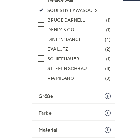
Tomaszewski
SOULS BY EYWASOULS
BRUCE DARNELL
(1)
DENIM & CO.
(1)
DINE 'N' DANCE
(4)
EVA LUTZ
(2)
SCHIFFHAUER
(1)
STEFFEN SCHRAUT
(8)
VIA MILANO
(3)
Größe
Farbe
Material