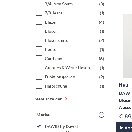
Si
3/4-Arm Shirts
(3)
au
7/8 Jeans
(1)
T
Blazer
(4)
G
n
Blusen
(1)
li
Blusenshirts
(2)
b
Boots
(1)
re
Cardigan
(16)
u
di
Culottes & Weite Hosen
(1)
an
Funktionsjacken
(2)
Neu
Halbschuhe
(1)
DAWID
Mehr anzeigen
Bluse,
Aussc
Marke
€ 89
DAWID by Dawid
In de