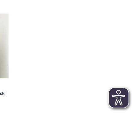
ski
d