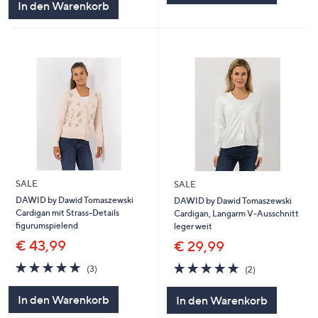
In den Warenkorb
SALE
SALE
DAWID by Dawid Tomaszewski
DAWID by Dawid Tomaszewski
Cardigan mit Strass-Details
Cardigan, Langarm V-Ausschnitt
figurumspielend
leger weit
€ 43,99
€ 29,99
5.0
3
5.0
2
(3)
(2)
von
Bewertungen
von
Bewertungen
5
5
In den Warenkorb
In den Warenkorb