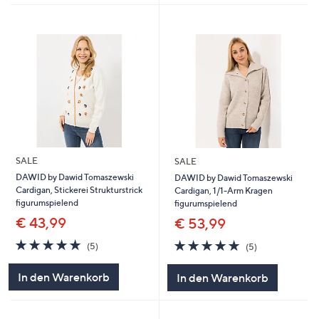
SALE
SALE
DAWID by Dawid Tomaszewski
DAWID by Dawid Tomaszewski
Cardigan, Stickerei Strukturstrick
Cardigan, 1/1-Arm Kragen
figurumspielend
figurumspielend
€ 43,99
€ 53,99
5.0
5
5.0
5
(5)
(5)
von
Bewertungen
von
Bewertungen
5
5
In den Warenkorb
In den Warenkorb