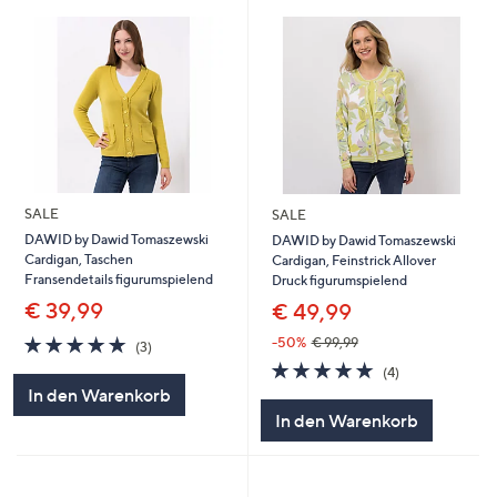
SALE
SALE
DAWID by Dawid Tomaszewski
DAWID by Dawid Tomaszewski
Cardigan, Taschen
Cardigan, Feinstrick Allover
Fransendetails figurumspielend
Druck figurumspielend
€ 39,99
€ 49,99
5.0
3
-50%
€ 99,99
(3)
von
Bewertungen
4.8
4
(4)
5
von
Bewertungen
In den Warenkorb
5
In den Warenkorb