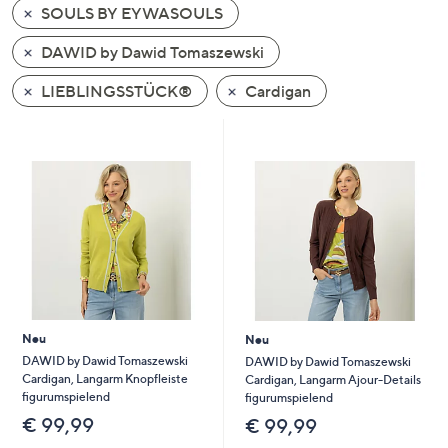
SOULS BY EYWASOULS
oder
wischen
DAWID by Dawid Tomaszewski
Sie
auf
LIEBLINGSSTÜCK®
Cardigan
Touch-
Geräten
nach
links
bzw.
rechts,
um
diese
anzuzeigen.
Neu
Neu
DAWID by Dawid Tomaszewski
DAWID by Dawid Tomaszewski
Cardigan, Langarm Knopfleiste
Cardigan, Langarm Ajour-Details
figurumspielend
figurumspielend
€ 99,99
€ 99,99