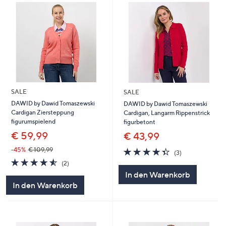
SALE
SALE
DAWID by Dawid Tomaszewski
DAWID by Dawid Tomaszewski
Cardigan Ziersteppung
Cardigan, Langarm Rippenstrick
figurumspielend
figurbetont
€ 59,99
€ 43,99
4.3
3
-45%
€ 109,99
(3)
von
Bewertungen
4.5
2
(2)
5
von
Bewertungen
In den Warenkorb
5
In den Warenkorb