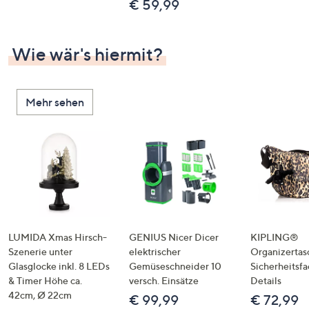
€ 59,99
Wie wär's hiermit?
Mehr sehen
LUMIDA Xmas Hirsch-
GENIUS Nicer Dicer
KIPLING®
Szenerie unter
elektrischer
Organizertas
Glasglocke inkl. 8 LEDs
Gemüseschneider 10
Sicherheitsf
& Timer Höhe ca.
versch. Einsätze
Details
42cm, Ø 22cm
€ 99,99
€ 72,99