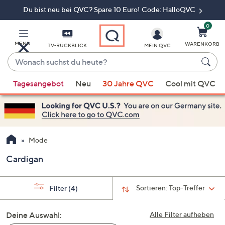
Du bist neu bei QVC? Spare 10 Euro! Code: HalloQVC
Zum
Hauptinhalt
springen
0
MENÜ
WARENKORB
TV-RÜCKBLICK
MEIN QVC
Wonach
suchst
Wenn
du
Tagesangebot
Neu
30 Jahre QVC
Cool mit QVC
Vorschläge
heute?
verfügbar
sind,
verwenden
Sie
Mode
die
Cardigan
Pfeiltasten
nach
oben
Sortieren:
Top-Treffer
Filter
(4)
und
nach
Deine Auswahl:
Alle Filter aufheben
unten