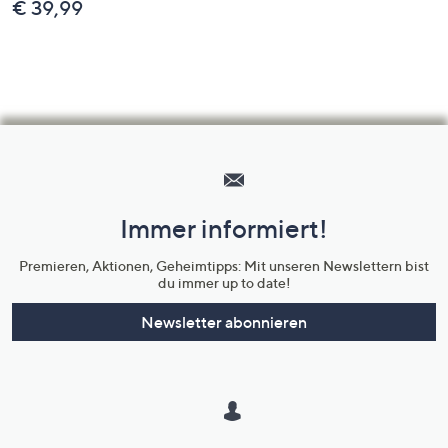
€ 39,99
Hilfeseiten,
Service
und
Immer informiert!
Unternehmensinformationen
Premieren, Aktionen, Geheimtipps: Mit unseren Newslettern bist
du immer up to date!
Newsletter abonnieren