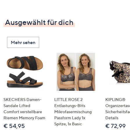
Ausgewählt für dich
Mehr sehen
SKECHERS Damen-
LITTLE ROSE 2
KIPLING®
Sandale Lifted
Entlastungs-BHs
Organizertas
Comfort verstellbare
Mikrofasermischung
Sicherheitsf
Riemen Memory Foam
Passform Lady 1x
Details
Spitze, 1x Basic
€ 54,95
€ 72,99