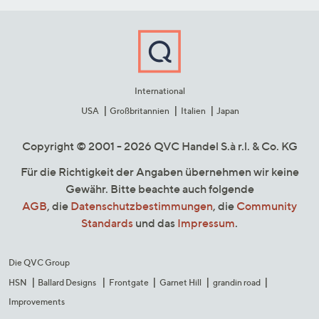
International
USA
Großbritannien
Italien
Japan
Copyright © 2001 - 2026 QVC Handel S.à r.l. & Co. KG
Für die Richtigkeit der Angaben übernehmen wir keine
Gewähr. Bitte beachte auch folgende
AGB
, die
Datenschutzbestimmungen
, die
Community
Standards
und das
Impressum
.
Die QVC Group
HSN
Ballard Designs
Frontgate
Garnet Hill
grandin road
Improvements