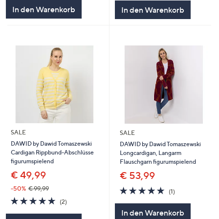
In den Warenkorb
In den Warenkorb
SALE
SALE
DAWID by Dawid Tomaszewski
DAWID by Dawid Tomaszewski
Cardigan Rippbund-Abschlüsse
Longcardigan, Langarm
figurumspielend
Flauschgarn figurumspielend
€ 49,99
€ 53,99
5.0
1
-50%
€ 99,99
(1)
von
Bewertungen
5.0
2
(2)
5
von
Bewertungen
In den Warenkorb
5