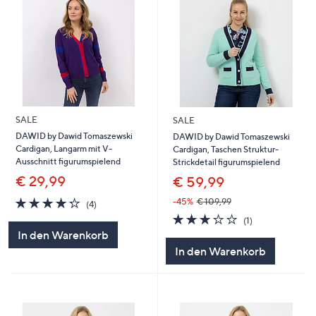
SALE
SALE
DAWID by Dawid Tomaszewski
DAWID by Dawid Tomaszewski
Cardigan, Langarm mit V-
Cardigan, Taschen Struktur-
Ausschnitt figurumspielend
Strickdetail figurumspielend
€ 29,99
€ 59,99
4.2
4
-45%
€ 109,99
(4)
von
Bewertungen
3.0
1
(1)
5
von
Bewertungen
In den Warenkorb
5
In den Warenkorb