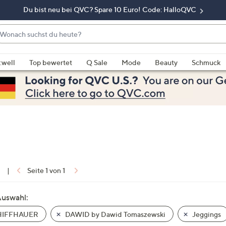
Du bist neu bei QVC? Spare 10 Euro! Code: HalloQVC
onach
chst
enn
u
rschläge
:well
Top bewertet
Q Sale
Mode
Beauty
Schmuck
eute?
rfügbar
nd,
erwenden
e
e
eiltasten
ach
ben
nd
1
|
Seite 1 von 1
ach
nten
Auswahl:
der
IFFHAUER
DAWID by Dawid Tomaszewski
Jeggings
ischen