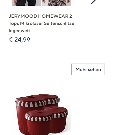
Right
JERYMOOD HOMEWEAR 2
LITTLE ROSE 5 Maxislip
Tops Mikrofaser Seitenschlitze
Mikrofaser 3x Stickereide
leger weit
2x uni
€ 24,99
€ 49,99
Mehr sehen