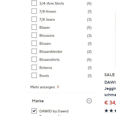
Si
3/4-Arm Shirts
(5)
au
7/8 Hosen
(1)
T
7/8 Jeans
(3)
G
n
Blazer
(5)
li
Blousons
(3)
b
Blusen
(1)
re
Blusenkleider
(2)
u
di
Blusenshirts
(5)
an
Boleros
(1)
SALE
Boots
(1)
DAWID
Mehr anzeigen
Jeggin
schma
Marke
€ 34
DAWID by Dawid