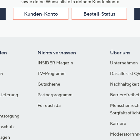
sowie deine Wunschliste in deinem Kundenkonto
Kunden-Konto
Bestell-Status
fen
Nichts verpassen
Über uns
INSIDER Magazin
Unternehmen
en
TV-Programm
Das alles ist Q
Gutscheine
Nachhaltigkeit
Lieferung
Partnerprogramm
Barrierefreihei
Für euch da
Menschenrech
Sorgfaltspflich
ntsorgung
Karriere
enschutz
Moderator*inn
ragen