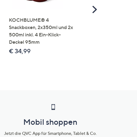
Scroll
Right
KOCHBLUME® 4
you:ly Pure Protein Limo
Snackboxen, 2x350ml und 2x
Lysin 575g für 25 Portio
500ml inkl. 4 Ein-Klick-
€ 49,99
Deckel 95mm
€ 86,94 /1 kg
€ 34,99
Mobil shoppen
Jetzt die QVC App für Smartphone, Tablet & Co.