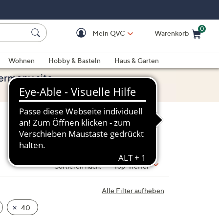
0
Mein QVC
Warenkorb
Einkaufswagen ist le
Wohnen
Hobby & Basteln
Haus & Garten
Sortieren nach:
Top-Treffer
Alle Filter aufheben
40