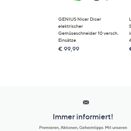
GENIUS Nicer Dicer
elektrischer
Gemüseschneider 10 versch.
Einsätze
€ 99,99
Hilfeseiten,
Service
und
Immer informiert!
Unternehmensinformationen
Premieren, Aktionen, Geheimtipps: Mit unseren