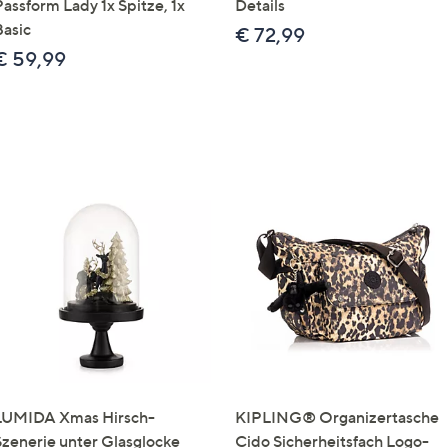
Passform Lady 1x Spitze, 1x
Details
Basic
€ 72,99
€ 59,99
LUMIDA Xmas Hirsch-
KIPLING® Organizertasche
Szenerie unter Glasglocke
Cido Sicherheitsfach Logo-