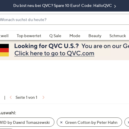
Du bist neu bei QVC? Spare 10 Euro! Code: HalloQVC
onach
chst
enn
u
rschläge
:well
Top bewertet
Q Sale
Mode
Beauty
Schmuck
eute?
rfügbar
nd,
erwenden
e
e
eiltasten
ach
ben
nd
1
|
Seite 1 von 1
ach
nten
Auswahl:
der
ID by Dawid Tomaszewski
Green Cotton by Peter Hahn
ischen