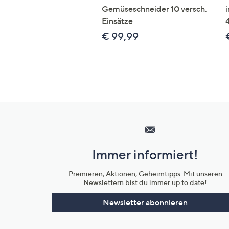
Gemüseschneider 10 versch.
Einsätze
€ 99,99
Hilfeseiten,
Service
und
Immer informiert!
Unternehmensinformationen
Premieren, Aktionen, Geheimtipps: Mit unseren
Newslettern bist du immer up to date!
Newsletter abonnieren