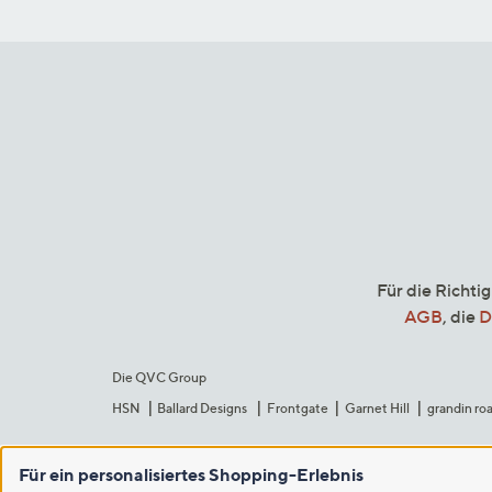
Für die Richti
AGB
, die
D
Die QVC Group
HSN
Ballard Designs
Frontgate
Garnet Hill
grandin ro
Für ein personalisiertes Shopping-Erlebnis