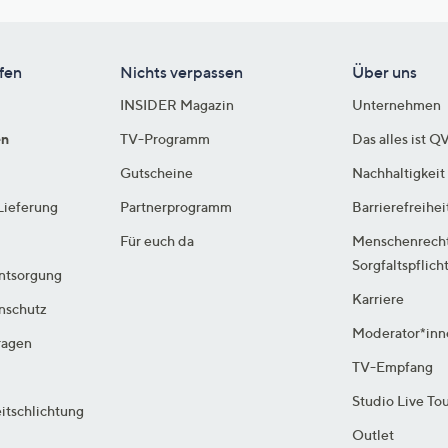
fen
Nichts verpassen
Über uns
INSIDER Magazin
Unternehmen
en
TV-Programm
Das alles ist Q
Gutscheine
Nachhaltigkeit
Lieferung
Partnerprogramm
Barrierefreihei
Für euch da
Menschenrech
Sorgfaltspflich
ntsorgung
Karriere
enschutz
Moderator*inn
ragen
TV-Empfang
Studio Live To
itschlichtung
Outlet