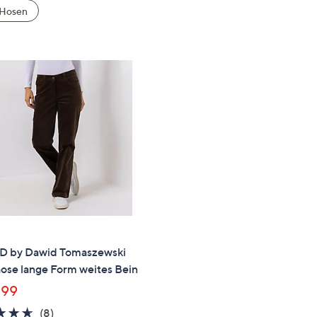
e
 Hosen
f
ouch-
eräten
ach
nks
zw.
chts,
m
ese
zuzeigen.
 by Dawid Tomaszewski
ose lange Form weites Bein
,99
4.6
8
(8)