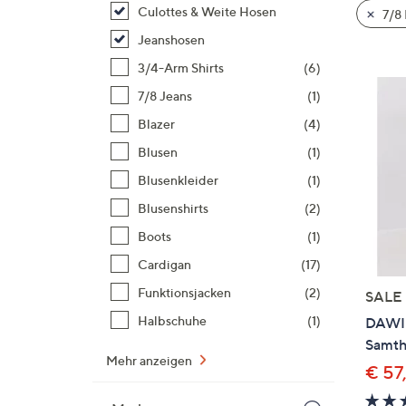
Si
Culottes & Weite Hosen
7/8
au
Jeanshosen
T
3/4-Arm Shirts
(6)
G
n
7/8 Jeans
(1)
li
Blazer
(4)
b
Blusen
(1)
re
Blusenkleider
(1)
u
di
Blusenshirts
(2)
an
Boots
(1)
Cardigan
(17)
Funktionsjacken
(2)
SALE
Halbschuhe
(1)
DAWID
Samth
Mehr anzeigen
€ 57