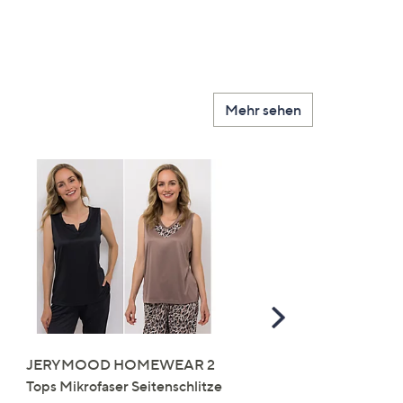
Mehr sehen
Scroll
Right
JERYMOOD HOMEWEAR 2
LITTLE ROSE 5 Maxislip
Tops Mikrofaser Seitenschlitze
Mikrofaser 3x Stickereide