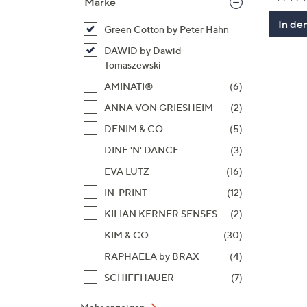
Marke
In de
Green Cotton by Peter Hahn
DAWID by Dawid
Tomaszewski
AMINATI®
(6)
ANNA VON GRIESHEIM
(2)
DENIM & CO.
(5)
DINE 'N' DANCE
(3)
EVA LUTZ
(16)
IN-PRINT
(12)
KILIAN KERNER SENSES
(2)
KIM & CO.
(30)
RAPHAELA by BRAX
(4)
SCHIFFHAUER
(7)