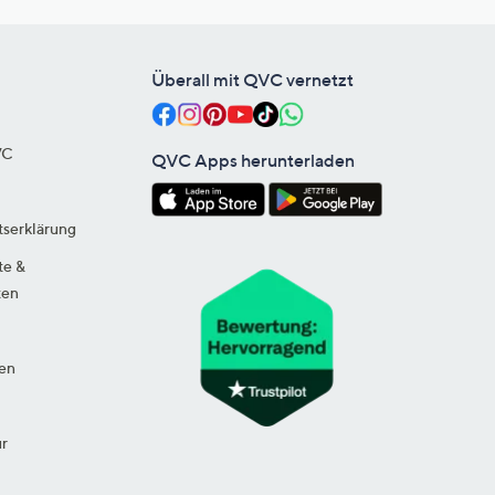
Überall mit QVC vernetzt
VC
QVC Apps herunterladen
tserklärung
te &
ten
en
ur