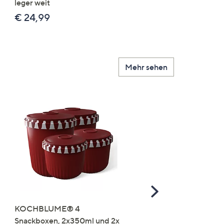
leger weit
2x uni
€ 24,99
€ 49,99
Mehr sehen
Scroll
Right
KOCHBLUME® 4
you:ly Pure Protein Limo
Snackboxen, 2x350ml und 2x
Lysin 575g für 25 Portio