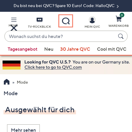
Du bist neu bei QVC? Spare 10 Euro! Code: HalloQVC
Zum
Hauptinhalt
springen
0
MENÜ
WARENKORB
TV-RÜCKBLICK
MEIN QVC
Wonach
suchst
Wenn
du
Tagesangebot
Neu
30 Jahre QVC
Cool mit QVC
Vorschläge
heute?
verfügbar
sind,
verwenden
Sie
Mode
die
Mode
Pfeiltasten
nach
Ausgewählt für dich
oben
und
nach
Mehr sehen
unten