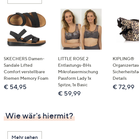
oder
wischen
Sie
auf
Touch-
Geräten
nach
links
SKECHERS Damen-
LITTLE ROSE 2
KIPLING®
bzw.
Sandale Lifted
Entlastungs-BHs
Organizertas
Comfort verstellbare
Mikrofasermischung
Sicherheitsf
rechts,
Riemen Memory Foam
Passform Lady 1x
Details
um
Spitze, 1x Basic
€ 54,95
€ 72,99
diese
€ 59,99
anzuzeigen.
Wie wär's hiermit?
Mehr sehen