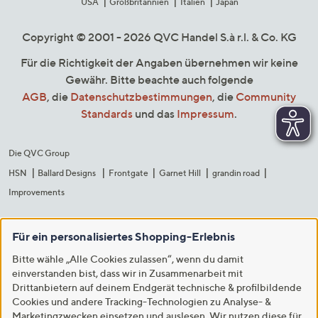
USA
Großbritannien
Italien
Japan
Copyright © 2001 - 2026 QVC Handel S.à r.l. & Co. KG
Für die Richtigkeit der Angaben übernehmen wir keine
Gewähr. Bitte beachte auch folgende
AGB
, die
Datenschutzbestimmungen
, die
Community
Standards
und das
Impressum
.
Die QVC Group
HSN
Ballard Designs
Frontgate
Garnet Hill
grandin road
Improvements
Für ein personalisiertes Shopping-Erlebnis
Bitte wähle „Alle Cookies zulassen“, wenn du damit
einverstanden bist, dass wir in Zusammenarbeit mit
Drittanbietern auf deinem Endgerät technische & profilbildende
Cookies und andere Tracking-Technologien zu Analyse- &
Marketingzwecken einsetzen und auslesen. Wir nutzen diese für