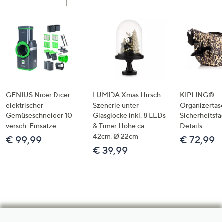
GENIUS Nicer Dicer
LUMIDA Xmas Hirsch-
KIPLING®
elektrischer
Szenerie unter
Organizertas
Gemüseschneider 10
Glasglocke inkl. 8 LEDs
Sicherheitsf
versch. Einsätze
& Timer Höhe ca.
Details
42cm, Ø 22cm
€ 99,99
€ 72,99
€ 39,99
Hilfeseiten,