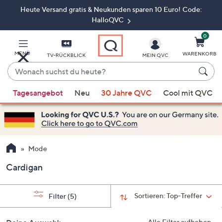
Heute Versand gratis & Neukunden sparen 10 Euro! Code:
Zum
Hauptinhalt
HalloQVC
springen
0
MENÜ
WARENKORB
TV-RÜCKBLICK
MEIN QVC
Wonach
suchst
Wenn
du
Tagesangebot
Neu
30 Jahre QVC
Cool mit QVC
Vorschläge
heute?
verfügbar
sind,
verwenden
Sie
Mode
die
Cardigan
Pfeiltasten
nach
oben
Sortieren:
Top-Treffer
Filter
(5)
und
nach
Alle Filter aufheben