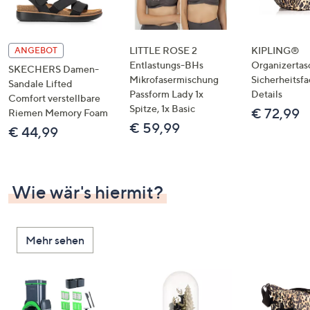
LITTLE ROSE 2
KIPLING®
ANGEBOT
Entlastungs-BHs
Organizertas
SKECHERS Damen-
Mikrofasermischung
Sicherheitsf
Sandale Lifted
Passform Lady 1x
Details
Comfort verstellbare
Spitze, 1x Basic
€ 72,99
Riemen Memory Foam
€ 59,99
€ 44,99
Wie wär's hiermit?
Mehr sehen