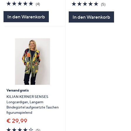
5.0
4
4.6
5
(4)
(5)
von
Bewertungen
von
Bewertungen
5
5
In den Warenkorb
In den Warenkorb
Versand gratis
KILIAN KERNER SENSES
Longcardigan, Langarm
Bindegürtel aufgesetzte Taschen
figurumspielend
€ 29,99
4.0
5
(5)