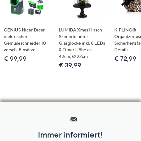
GENIUS Nicer Dicer
LUMIDA Xmas Hirsch-
KIPLING®
elektrischer
Szenerie unter
Organizertas
Gemüseschneider 10
Glasglocke inkl. 8 LEDs
Sicherheitsf
versch. Einsätze
& Timer Höhe ca.
Details
42cm, Ø 22cm
€ 99,99
€ 72,99
€ 39,99
Hilfeseiten,
Service
und
Immer informiert!
Unternehmensinformationen