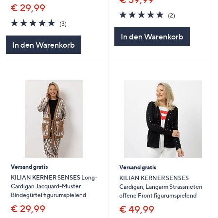
€ 29,99
5.0
2
(2)
5.0
3
von
Bewertungen
(3)
von
Bewertungen
5
In den Warenkorb
5
In den Warenkorb
Versand gratis
Versand gratis
KILIAN KERNER SENSES Long-
KILIAN KERNER SENSES
Cardigan Jacquard-Muster
Cardigan, Langarm Strassnieten
Bindegürtel figurumspielend
offene Front figurumspielend
€ 29,99
€ 49,99