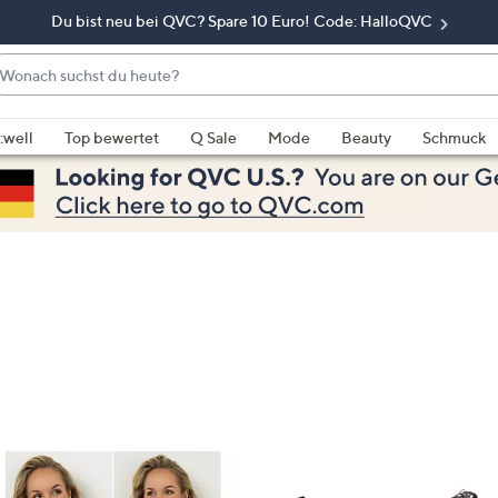
Du bist neu bei QVC? Spare 10 Euro! Code: HalloQVC
onach
chst
enn
u
rschläge
:well
Top bewertet
Q Sale
Mode
Beauty
Schmuck
eute?
rfügbar
nd,
erwenden
e
e
eiltasten
ach
ben
nd
ach
nten
der
ischen