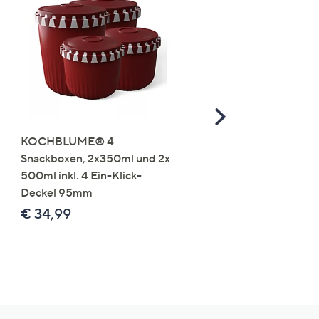
Scroll
Right
KOCHBLUME® 4
you:ly Pure Protein Limo
Snackboxen, 2x350ml und 2x
Lysin 575g für 25 Portio
500ml inkl. 4 Ein-Klick-
€ 49,99
Deckel 95mm
€ 86,94 /1 kg
€ 34,99