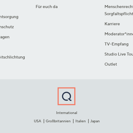
Für euch da
Menschenrech
Sorgfaltspflich
ntsorgung
Karriere
enschutz
Moderator*inn
ragen
TV-Empfang
Studio Live To
itschlichtung
Outlet
International
USA
Großbritannien
Italien
Japan