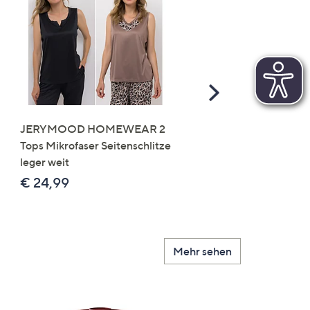
Scroll
Right
JERYMOOD HOMEWEAR 2
LITTLE ROSE 5 Maxislip
Tops Mikrofaser Seitenschlitze
Mikrofaser 3x Stickereide
leger weit
2x uni
€ 24,99
€ 49,99
Mehr sehen