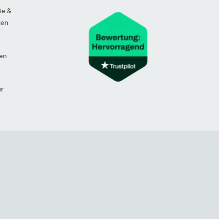
te &
ten
en
ur