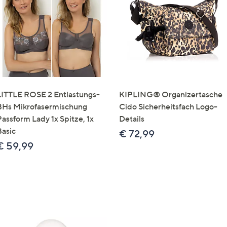
e
f
ouch-
eräten
ach
nks
zw.
chts,
LITTLE ROSE 2 Entlastungs-
KIPLING® Organizertasche
m
BHs Mikrofasermischung
Cido Sicherheitsfach Logo-
ese
Passform Lady 1x Spitze, 1x
Details
zuzeigen.
Basic
€ 72,99
€ 59,99