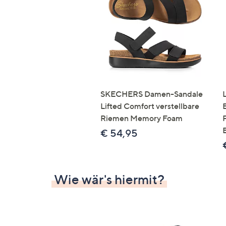
Si
au
T
G
n
li
b
re
SKECHERS Damen-Sandale
u
Lifted Comfort verstellbare
di
Riemen Memory Foam
an
€ 54,95
Wie wär's hiermit?