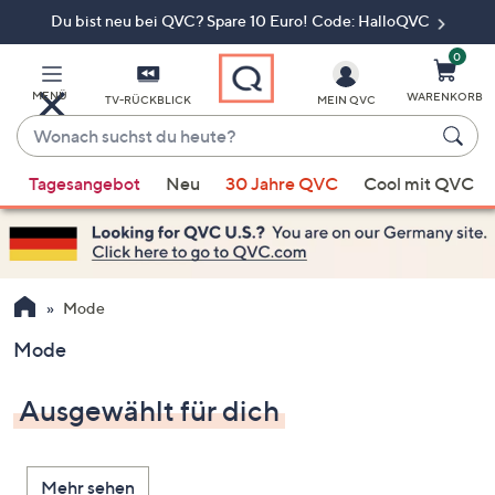
Du bist neu bei QVC? Spare 10 Euro! Code: HalloQVC
Zum
Hauptinhalt
springen
0
MENÜ
WARENKORB
TV-RÜCKBLICK
MEIN QVC
Wonach
suchst
Wenn
du
Tagesangebot
Neu
30 Jahre QVC
Cool mit QVC
Vorschläge
heute?
verfügbar
sind,
verwenden
Sie
Mode
die
Mode
Pfeiltasten
nach
Ausgewählt für dich
oben
und
nach
Mehr sehen
unten