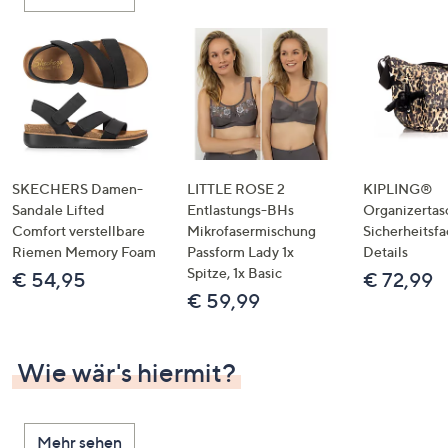
oder
wischen
Sie
auf
Touch-
Geräten
nach
links
SKECHERS Damen-
LITTLE ROSE 2
KIPLING®
bzw.
Sandale Lifted
Entlastungs-BHs
Organizertas
Comfort verstellbare
Mikrofasermischung
Sicherheitsf
rechts,
Riemen Memory Foam
Passform Lady 1x
Details
um
Spitze, 1x Basic
€ 54,95
€ 72,99
diese
€ 59,99
anzuzeigen.
Wie wär's hiermit?
Mehr sehen