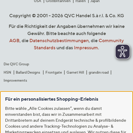
USA
Großbritannien
Italien
Japan
Copyright © 2001 - 2026 QVC Handel S.à r.l. & Co. KG
Für die Richtigkeit der Angaben übernehmen wir keine
Gewähr. Bitte beachte auch folgende
AGB
, die
Datenschutzbestimmungen
, die
Community
Standards
und das
Impressum
.
Die QVC Group
HSN
Ballard Designs
Frontgate
Garnet Hill
grandin road
Improvements
Für ein personalisiertes Shopping-Erlebnis
Bitte wähle „Alle Cookies zulassen“, wenn du damit
einverstanden bist, dass wir in Zusammenarbeit mit
Drittanbietern auf deinem Endgerät technische & profilbildende
Cookies und andere Tracking-Technologien zu Analyse- &
Marketingzwecken einsetzen und auslesen. Wir nutzen diese für