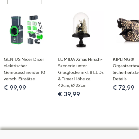
GENIUS Nicer Dicer
LUMIDA Xmas Hirsch-
KIPLING®
elektrischer
Szenerie unter
Organizertas
Gemüseschneider 10
Glasglocke inkl. 8 LEDs
Sicherheitsf
versch. Einsätze
& Timer Höhe ca.
Details
42cm, Ø 22cm
€ 99,99
€ 72,99
€ 39,99
Hilfeseiten,