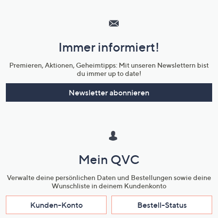
Hilfeseiten,
Service
und
Immer informiert!
Unternehmensinformationen
Premieren, Aktionen, Geheimtipps: Mit unseren Newslettern bist
du immer up to date!
Newsletter abonnieren
Mein QVC
Verwalte deine persönlichen Daten und Bestellungen sowie deine
Wunschliste in deinem Kundenkonto
Kunden-Konto
Bestell-Status