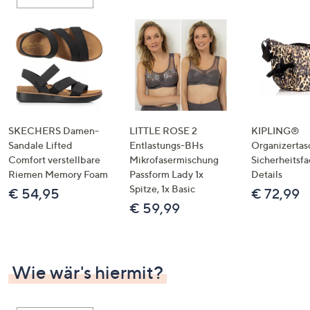
oder
wischen
Sie
auf
Touch-
Geräten
nach
links
SKECHERS Damen-
LITTLE ROSE 2
KIPLING®
bzw.
Sandale Lifted
Entlastungs-BHs
Organizertas
Comfort verstellbare
Mikrofasermischung
Sicherheitsf
rechts,
Riemen Memory Foam
Passform Lady 1x
Details
um
Spitze, 1x Basic
€ 54,95
€ 72,99
diese
€ 59,99
anzuzeigen.
Wie wär's hiermit?