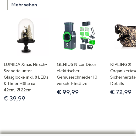
Mehr sehen
LUMIDA Xmas Hirsch-
GENIUS Nicer Dicer
KIPLING®
Szenerie unter
elektrischer
Organizertas
Glasglocke inkl. 8 LEDs
Gemüseschneider 10
Sicherheitsf
& Timer Höhe ca.
versch. Einsätze
Details
42cm, Ø 22cm
€ 99,99
€ 72,99
€ 39,99