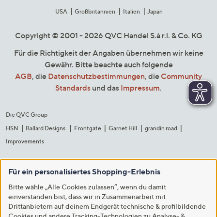
USA
Großbritannien
Italien
Japan
Copyright © 2001 - 2026 QVC Handel S.à r.l. & Co. KG
Für die Richtigkeit der Angaben übernehmen wir keine
Gewähr. Bitte beachte auch folgende
AGB
, die
Datenschutzbestimmungen
, die
Community
Standards
und das
Impressum
.
Die QVC Group
HSN
Ballard Designs
Frontgate
Garnet Hill
grandin road
Improvements
Für ein personalisiertes Shopping-Erlebnis
Bitte wähle „Alle Cookies zulassen“, wenn du damit
einverstanden bist, dass wir in Zusammenarbeit mit
Drittanbietern auf deinem Endgerät technische & profilbildende
Cookies und andere Tracking-Technologien zu Analyse- &