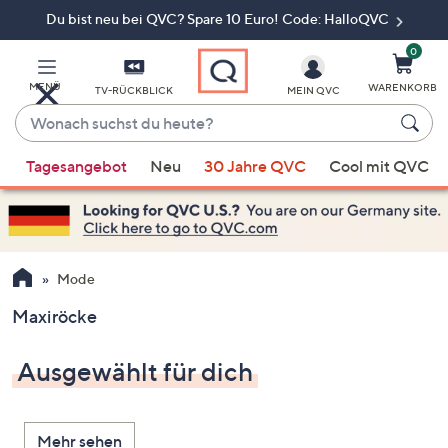
Du bist neu bei QVC? Spare 10 Euro! Code: HalloQVC
Zum
Hauptinhalt
springen
0
MENÜ
WARENKORB
TV-RÜCKBLICK
MEIN QVC
Wonach
suchst
Wenn
du
Tagesangebot
Neu
30 Jahre QVC
Cool mit QVC
Vorschläge
heute?
verfügbar
sind,
verwenden
Sie
Mode
die
Maxiröcke
Pfeiltasten
nach
Ausgewählt für dich
oben
und
nach
Mehr sehen
unten