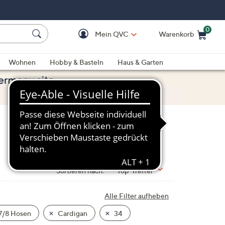
0
Mein QVC
Warenkorb
Einkaufswagen ist le
Wohnen
Hobby & Basteln
Haus & Garten
Sortieren nach:
Top-Treffer
Alle Filter aufheben
7/8 Hosen
Cardigan
34