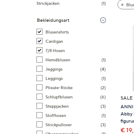
Si
Strickjacken
(1)
Blus
au
T
Bekleidungsart
G
n
Blusenshirts
li
Cardigan
b
7/8 Hosen
re
Hemdblusen
(1)
u
di
Jeggings
(4)
an
Leggings
(1)
Plissée-Röcke
(2)
Schlupfblusen
(6)
SALE
ANNI 
Steppjacken
(3)
Abby 
Stoffhosen
(1)
figur
Strickpullover
(3)
€ 19
Übergangsjacken
(1)