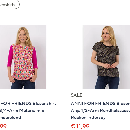
e
enshirts
f
ouch-
eräten
ach
nks
zw.
chts,
m
ese
zuzeigen.
SALE
FOR FRIENDS Blusenshirt
ANNI FOR FRIENDS Blusen
3/4-Arm Materialmix
Anja 1/2-Arm Rundhalsaussc
umspielend
Rücken in Jersey
,99
€ 11,99