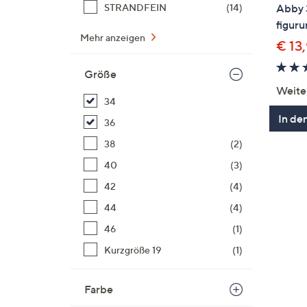
STRANDFEIN
(14)
Abby 
figur
Mehr anzeigen
€ 13
Größe
Weite
34
In de
36
38
(2)
40
(3)
42
(4)
44
(4)
46
(1)
Kurzgröße 19
(1)
Farbe