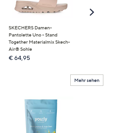
Scroll
Right
SKECHERS Damen-
JERYMOOD HOMEWEA
Pantolette Uno - Stand
Tops Mikrofaser Seitensc
Together Materialmix Skech-
leger weit
Air® Sohle
€ 24,99
€ 64,95
Mehr sehen