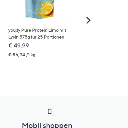
Scroll
Right
you:ly Pure Protein Limo mit
STRANDFEIN Punto-Ho
Lysin 575g für 25 Portionen
elastisch Rundumdehnb
Logo-Stickerei weites B
€ 49,99
€ 109,99
€ 86,94 /1 kg
Mobil shoppen