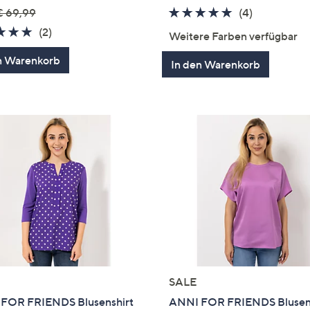
5.0
4
€ 69,99
(4)
von
Bewertung
5.0
2
(2)
Weitere Farben verfügbar
5
von
Bewertungen
n Warenkorb
5
In den Warenkorb
SALE
FOR FRIENDS Blusenshirt
ANNI FOR FRIENDS Blusens