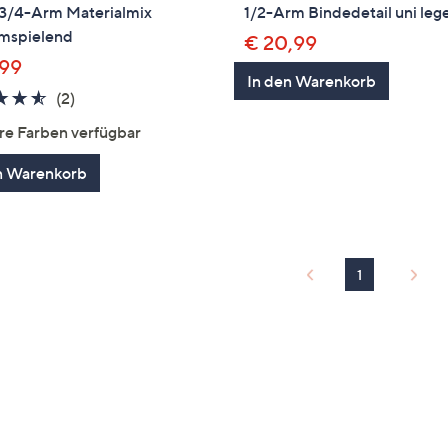
3/4-Arm Materialmix
1/2-Arm Bindedetail uni lege
umspielend
€ 20,99
,99
In den Warenkorb
4.5
2
(2)
von
Bewertungen
re Farben verfügbar
5
n Warenkorb
1