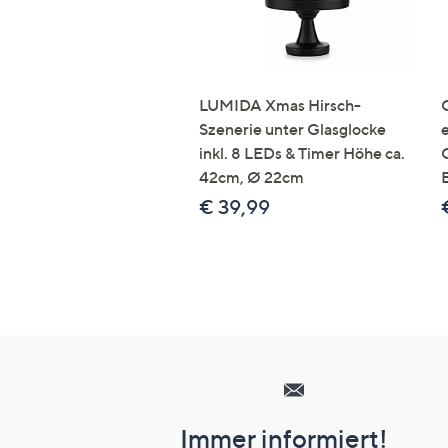
LUMIDA Xmas Hirsch-
Szenerie unter Glasglocke
inkl. 8 LEDs & Timer Höhe ca.
42cm, Ø 22cm
€ 39,99
Hilfeseiten,
Service
und
Immer informiert!
Unternehmensinformationen