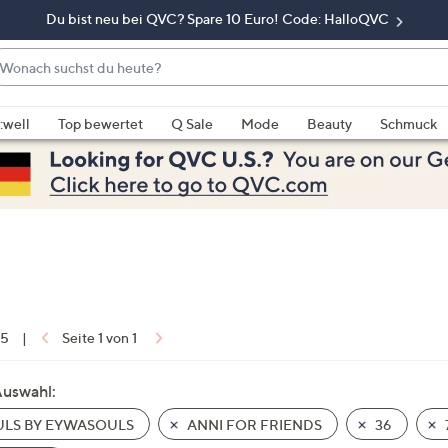
Du bist neu bei QVC? Spare 10 Euro! Code: HalloQVC
onach
chst
enn
u
rschläge
:well
Top bewertet
Q Sale
Mode
Beauty
Schmuck
eute?
rfügbar
nd,
erwenden
e
e
eiltasten
ach
ben
nd
 5
|
Seite 1 von 1
ach
nten
Auswahl:
der
LS BY EYWASOULS
ANNI FOR FRIENDS
36
ischen