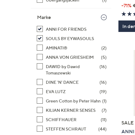
-71%
Marke
In de
ANNI FOR FRIENDS
SOULS BY EYWASOULS
AMINATI®
(2)
ANNA VON GRIESHEIM
(5)
DAWID by Dawid
(16)
Tomaszewski
DINE 'N' DANCE
(16)
EVA LUTZ
(19)
Green Cotton by Peter Hahn
(1)
KILIAN KERNER SENSES
(7)
SCHIFFHAUER
(11)
SALE
STEFFEN SCHRAUT
(44)
ANNI 