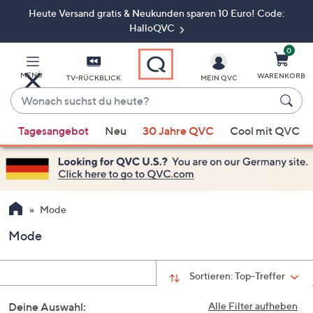
Heute Versand gratis & Neukunden sparen 10 Euro! Code:
Zum
Hauptinhalt
HalloQVC
springen
0
MENÜ
WARENKORB
TV-RÜCKBLICK
MEIN QVC
Wonach
suchst
Wenn
du
Tagesangebot
Neu
30 Jahre QVC
Cool mit QVC
Vorschläge
heute?
verfügbar
sind,
verwenden
Sie
Mode
die
Mode
Pfeiltasten
nach
oben
Sortieren:
Top-Treffer
und
Deine Auswahl:
nach
Alle Filter aufheben