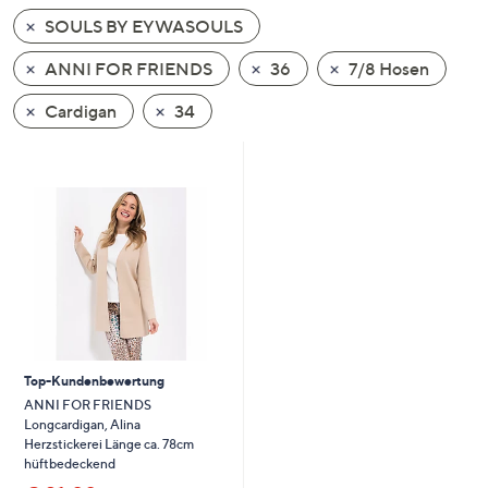
unten
SOULS BY EYWASOULS
oder
wischen
ANNI FOR FRIENDS
36
7/8 Hosen
Sie
Cardigan
34
auf
Touch-
Geräten
nach
links
bzw.
rechts,
um
diese
anzuzeigen.
Top-Kundenbewertung
ANNI FOR FRIENDS
Longcardigan, Alina
Herzstickerei Länge ca. 78cm
hüftbedeckend