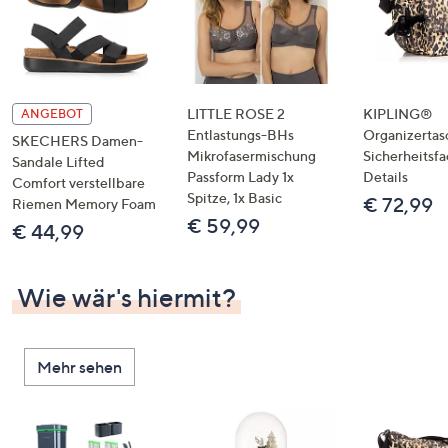
LITTLE ROSE 2
KIPLING®
ANGEBOT
Entlastungs-BHs
Organizertas
SKECHERS Damen-
Mikrofasermischung
Sicherheitsf
Sandale Lifted
Passform Lady 1x
Details
Comfort verstellbare
Spitze, 1x Basic
€ 72,99
Riemen Memory Foam
€ 59,99
€ 44,99
Wie wär's hiermit?
Mehr sehen