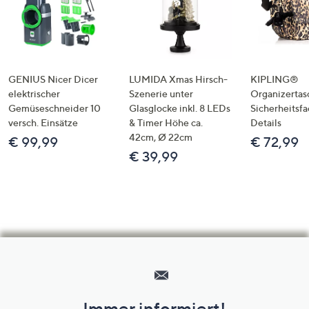
GENIUS Nicer Dicer
LUMIDA Xmas Hirsch-
KIPLING®
elektrischer
Szenerie unter
Organizertas
Gemüseschneider 10
Glasglocke inkl. 8 LEDs
Sicherheitsf
versch. Einsätze
& Timer Höhe ca.
Details
42cm, Ø 22cm
€ 99,99
€ 72,99
€ 39,99
Hilfeseiten,
Service
und
Immer informiert!