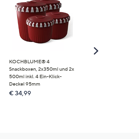
Scroll
Right
KOCHBLUME® 4
you:ly Pure Protein Limo
Snackboxen, 2x350ml und 2x
Lysin 575g für 25 Portio
500ml inkl. 4 Ein-Klick-
€ 49,99
Deckel 95mm
€ 86,94 /1 kg
€ 34,99