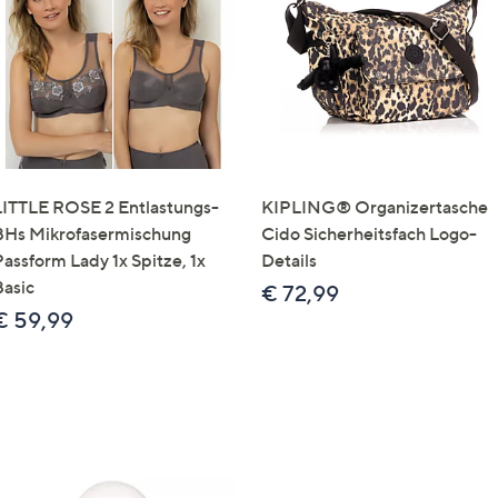
e
f
ouch-
eräten
ach
nks
zw.
chts,
LITTLE ROSE 2 Entlastungs-
KIPLING® Organizertasche
m
BHs Mikrofasermischung
Cido Sicherheitsfach Logo-
ese
Passform Lady 1x Spitze, 1x
Details
zuzeigen.
Basic
€ 72,99
€ 59,99