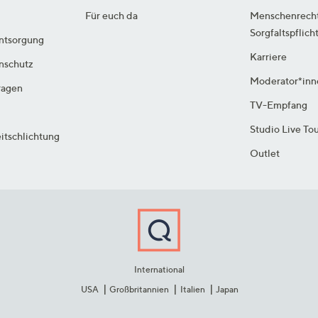
Für euch da
Menschenrech
Sorgfaltspflich
ntsorgung
Karriere
enschutz
Moderator*inn
ragen
TV-Empfang
Studio Live To
itschlichtung
Outlet
International
USA
Großbritannien
Italien
Japan