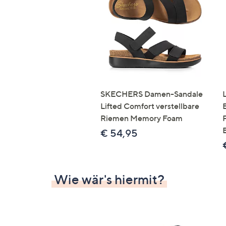
Si
au
T
G
n
li
b
re
SKECHERS Damen-Sandale
u
Lifted Comfort verstellbare
di
Riemen Memory Foam
an
€ 54,95
Wie wär's hiermit?