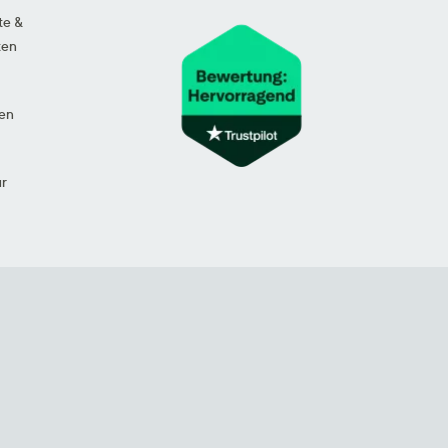
te &
ten
en
ur