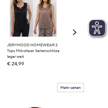
Scroll
Right
JERYMOOD HOMEWEAR 2
LITTLE ROSE 5 Maxislip
Tops Mikrofaser Seitenschlitze
Mikrofaser 3x Stickereide
leger weit
2x uni
€ 24,99
€ 49,99
Mehr sehen