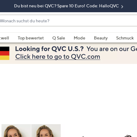
Du bist neu bei QVC? Spare 10 Euro! Code: HalloQVC
onach
chst
enn
u
rschläge
:well
Top bewertet
Q Sale
Mode
Beauty
Schmuck
eute?
rfügbar
nd,
erwenden
e
e
eiltasten
ach
ben
nd
ach
nten
der
ischen