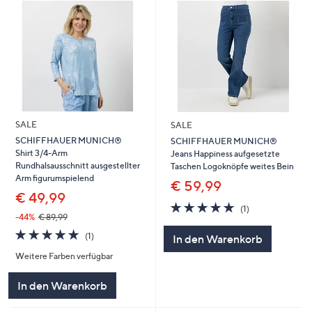
SALE
SALE
SCHIFFHAUER MUNICH®
SCHIFFHAUER MUNICH®
Shirt 3/4-Arm
Jeans Happiness aufgesetzte
Rundhalsausschnitt ausgestellter
Taschen Logoknöpfe weites Bein
Arm figurumspielend
€ 59,99
€ 49,99
5.0
1
(1)
von
Bewertungen
-44%
€ 89,99
5
5.0
1
(1)
In den Warenkorb
von
Bewertungen
Weitere Farben verfügbar
5
In den Warenkorb