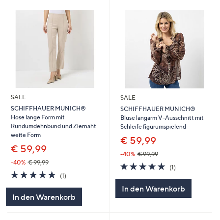
SALE
SALE
SCHIFFHAUER MUNICH®
SCHIFFHAUER MUNICH®
Hose lange Form mit
Bluse langarm V-Ausschnitt mit
Rundumdehnbund und Ziernaht
Schleife figurumspielend
weite Form
€ 59,99
€ 59,99
-40%
€ 99,99
-40%
€ 99,99
5.0
1
(1)
5.0
1
von
Bewertungen
(1)
von
Bewertungen
5
In den Warenkorb
5
In den Warenkorb