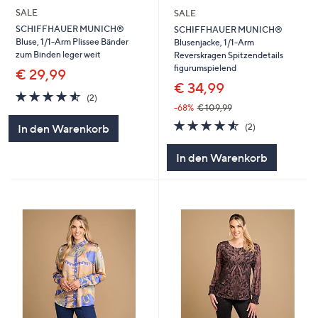
SALE
SALE
SCHIFFHAUER MUNICH®
SCHIFFHAUER MUNICH®
Bluse, 1/1-Arm Plissee Bänder
Blusenjacke, 1/1-Arm
zum Binden leger weit
Reverskragen Spitzendetails
figurumspielend
€ 29,99
€ 34,99
4.5
2
(2)
von
Bewertungen
-68%
€ 109,99
5
4.5
2
(2)
In den Warenkorb
von
Bewertungen
5
In den Warenkorb