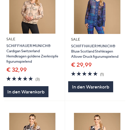
SALE
SALE
SCHIFFHAUER MUNICH®
SCHIFFHAUER MUNICH®
Cardigan Switzerland
Bluse Scotland Stehkragen
Hemdkragen goldene Zierknöpfe
Allover Druck figurumspielend
figurumspielend
€ 29,99
€ 32,99
5.0
1
(1)
5.0
3
von
Bewertungen
(3)
von
Bewertungen
5
In den Warenkorb
5
In den Warenkorb