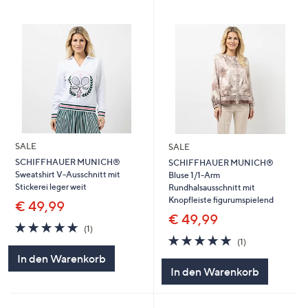
SALE
SALE
SCHIFFHAUER MUNICH®
SCHIFFHAUER MUNICH®
Sweatshirt V-Ausschnitt mit
Bluse 1/1-Arm
Stickerei leger weit
Rundhalsausschnitt mit
Knopfleiste figurumspielend
€ 49,99
€ 49,99
5.0
1
(1)
von
Bewertungen
5.0
1
(1)
5
von
Bewertungen
In den Warenkorb
5
In den Warenkorb