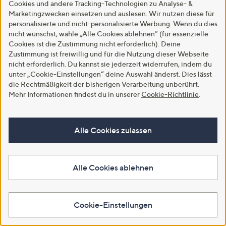
Cookies und andere Tracking-Technologien zu Analyse- &
SALE
SALE
Marketingzwecken einsetzen und auslesen. Wir nutzen diese für
SCHIFFHAUER MUNICH®
SCHIFFHAUER MUNICH®
personalisierte und nicht-personalisierte Werbung. Wenn du dies
Jeans France Rundumdehnbund
Hose Rundumdehnbund Allover-
nicht wünschst, wähle „Alle Cookies ablehnen“ (für essenzielle
Eingrifftaschen weites Bein
Druck weites Bein
Cookies ist die Zustimmung nicht erforderlich). Deine
€ 44,99
€ 59,99
Zustimmung ist freiwillig und für die Nutzung dieser Webseite
nicht erforderlich. Du kannst sie jederzeit widerrufen, indem du
4.3
3
-45%
€ 109,99
(3)
unter „Cookie-Einstellungen“ deine Auswahl änderst. Dies lässt
von
Bewertungen
4.2
5
(5)
die Rechtmäßigkeit der bisherigen Verarbeitung unberührt.
Weitere Farben verfügbar
5
von
Bewertungen
Mehr Informationen findest du in unserer
Cookie-Richtlinie
.
5
In den Warenkorb
In den Warenkorb
Alle Cookies zulassen
Alle Cookies ablehnen
Cookie-Einstellungen