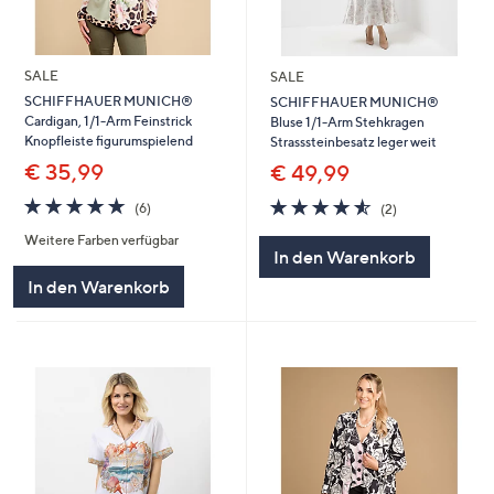
SALE
SALE
SCHIFFHAUER MUNICH®
SCHIFFHAUER MUNICH®
Cardigan, 1/1-Arm Feinstrick
Bluse 1/1-Arm Stehkragen
Knopfleiste figurumspielend
Strasssteinbesatz leger weit
€ 35,99
€ 49,99
4.7
6
4.5
2
(6)
(2)
von
Bewertungen
von
Bewertungen
Weitere Farben verfügbar
5
5
In den Warenkorb
In den Warenkorb