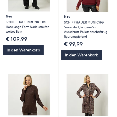
Neu
Neu
SCHIFFHAUER MUNICH®
SCHIFFHAUER MUNICH®
Hose lange Form Nadelstreifen
Sweatshirt, langarm V-
weites Bein
Ausschnitt Pailettenschriftzug
figurumspielend
€ 109,99
€ 99,99
In den Warenkorb
In den Warenkorb