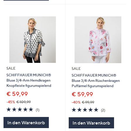
SALE
SALE
SCHIFFHAUER MUNICH®
SCHIFFHAUER MUNICH®
Bluse 3/4-Arm Hemdkragen
Bluse 3/4-Arm Rüschenkragen
Knopfleiste figurumspielend
Puffärmel figurumspielend
€ 59,99
€ 59,99
-45%
€ 109,99
-40%
€ 99,99
5.0
1
5.0
2
(1)
(2)
von
Bewertungen
von
Bewertungen
5
5
In den Warenkorb
In den Warenkorb