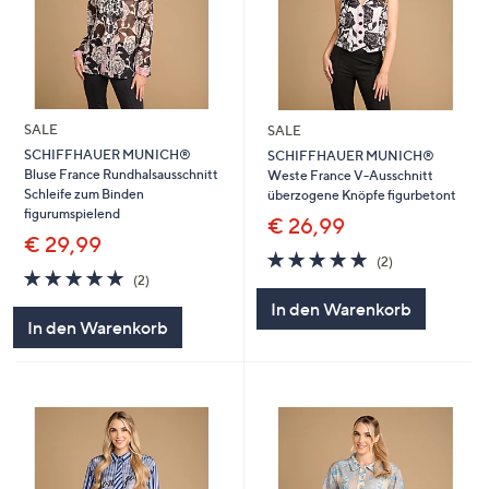
SALE
SALE
SCHIFFHAUER MUNICH®
SCHIFFHAUER MUNICH®
Bluse France Rundhalsausschnitt
Weste France V-Ausschnitt
Schleife zum Binden
überzogene Knöpfe figurbetont
figurumspielend
€ 26,99
€ 29,99
5.0
2
(2)
5.0
2
von
Bewertungen
(2)
von
Bewertungen
5
In den Warenkorb
5
In den Warenkorb