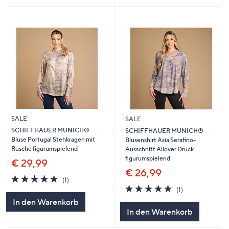
SALE
SALE
SCHIFFHAUER MUNICH®
SCHIFFHAUER MUNICH®
Bluse Portugal Stehkragen mit
Blusenshirt Asia Serafino-
Rüsche figurumspielend
Ausschnitt Allover Druck
figurumspielend
€ 29,99
€ 26,99
5.0
1
(1)
von
Bewertungen
5.0
1
(1)
5
von
Bewertungen
In den Warenkorb
5
In den Warenkorb