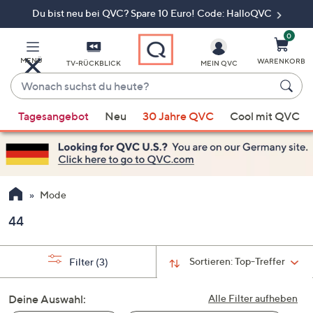
Du bist neu bei QVC? Spare 10 Euro! Code: HalloQVC
Zum
Hauptinhalt
springen
0
MENÜ
WARENKORB
TV-RÜCKBLICK
MEIN QVC
Wonach
suchst
Wenn
du
Tagesangebot
Neu
30 Jahre QVC
Cool mit QVC
Vorschläge
heute?
verfügbar
sind,
verwenden
Sie
Mode
die
44
Pfeiltasten
nach
oben
Sortieren:
Top-Treffer
Filter
(3)
und
nach
Deine Auswahl:
Alle Filter aufheben
unten