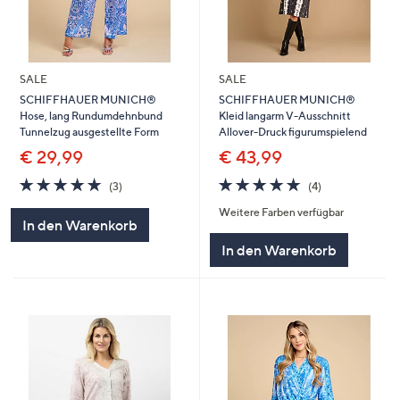
SALE
SALE
SCHIFFHAUER MUNICH®
SCHIFFHAUER MUNICH®
Hose, lang Rundumdehnbund
Kleid langarm V-Ausschnitt
Tunnelzug ausgestellte Form
Allover-Druck figurumspielend
€ 29,99
€ 43,99
5.0
3
4.8
4
(3)
(4)
von
Bewertungen
von
Bewertungen
Weitere Farben verfügbar
5
5
In den Warenkorb
In den Warenkorb