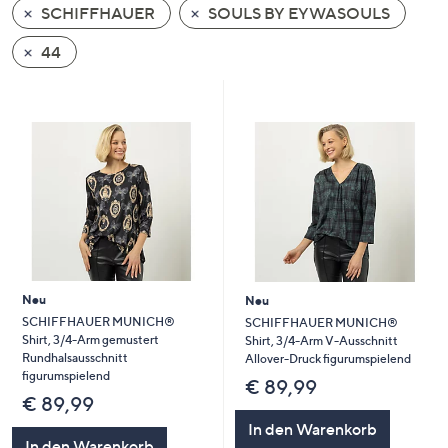
SCHIFFHAUER
SOULS BY EYWASOULS
oder
wischen
44
Sie
auf
Touch-
Geräten
nach
links
bzw.
rechts,
um
diese
Neu
Neu
anzuzeigen.
SCHIFFHAUER MUNICH®
SCHIFFHAUER MUNICH®
Shirt, 3/4-Arm gemustert
Shirt, 3/4-Arm V-Ausschnitt
Rundhalsausschnitt
Allover-Druck figurumspielend
figurumspielend
€ 89,99
€ 89,99
In den Warenkorb
In den Warenkorb