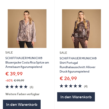
SALE
SALE
SCHIFFHAUER MUNICH®
SCHIFFHAUER MUNICH®
Blusenjacke Costa Rica Spitze am
Shirt Portugal
Ärmelsaum figurumspielend
Rundhalsausschnitt Allover
Druck figurumspielend
€ 39,99
€ 26,99
-60%
€ 99,99
5.0
4
5.0
6
(4)
(6)
von
Bewertungen
von
Bewertungen
5
Weitere Farben verfügbar
5
In den Warenkorb
In den Warenkorb