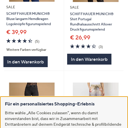
SALE
SALE
SCHIFFHAUER MUNICH®
SCHIFFHAUER MUNICH®
Bluse langarm Hemdkragen
Shirt Portugal
Logoknöpfe figurumspielend
Rundhalsausschnitt Allover
Druck figurumspielend
€ 39,99
€ 26,99
4.4
5
(5)
von
Bewertungen
4.3
3
(3)
Weitere Farben verfügbar
5
von
Bewertungen
5
In den Warenkorb
In den Warenkorb
Für ein personalisiertes Shopping-Erlebnis
Bitte wähle „Alle Cookies zulassen“, wenn du damit
einverstanden bist, dass wir in Zusammenarbeit mit
Drittanbietern auf deinem Endgerät technische & profilbildende