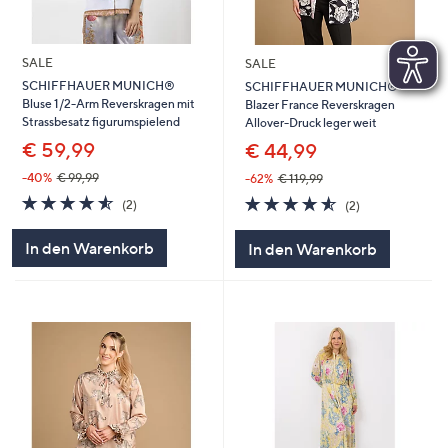
SALE
SALE
SCHIFFHAUER MUNICH®
SCHIFFHAUER MUNICH®
Bluse 1/2-Arm Reverskragen mit
Blazer France Reverskragen
Strassbesatz figurumspielend
Allover-Druck leger weit
€ 59,99
€ 44,99
-40%
€ 99,99
-62%
€ 119,99
4.5
2
4.5
2
(2)
(2)
von
Bewertungen
von
Bewertungen
5
5
In den Warenkorb
In den Warenkorb