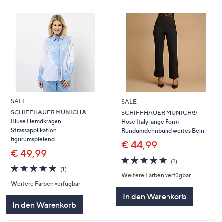
SALE
SALE
SCHIFFHAUER MUNICH®
SCHIFFHAUER MUNICH®
Bluse Hemdkragen
Hose Italy lange Form
Strassapplikation
Rundumdehnbund weites Bein
figurumspielend
€ 44,99
€ 49,99
5.0
1
(1)
5.0
1
von
Bewertungen
(1)
Weitere Farben verfügbar
von
Bewertungen
5
Weitere Farben verfügbar
5
In den Warenkorb
In den Warenkorb