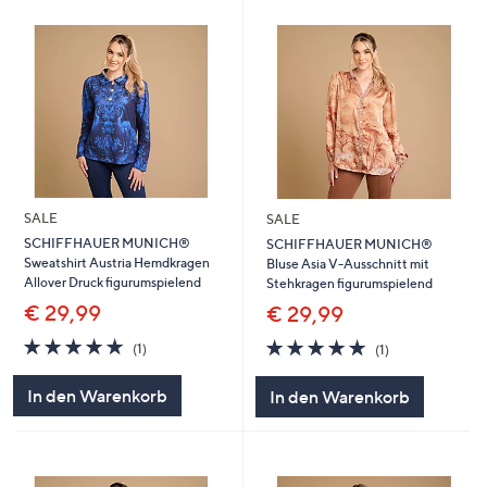
SALE
SALE
SCHIFFHAUER MUNICH®
SCHIFFHAUER MUNICH®
Sweatshirt Austria Hemdkragen
Bluse Asia V-Ausschnitt mit
Allover Druck figurumspielend
Stehkragen figurumspielend
€ 29,99
€ 29,99
5.0
1
5.0
1
(1)
(1)
von
Bewertungen
von
Bewertungen
5
5
In den Warenkorb
In den Warenkorb