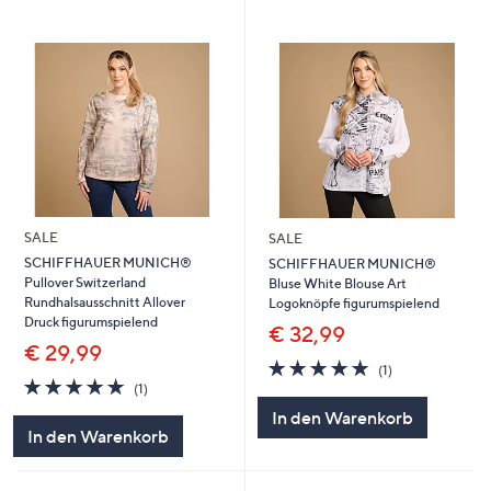
SALE
SALE
SCHIFFHAUER MUNICH®
SCHIFFHAUER MUNICH®
Pullover Switzerland
Bluse White Blouse Art
Rundhalsausschnitt Allover
Logoknöpfe figurumspielend
Druck figurumspielend
€ 32,99
€ 29,99
5.0
1
(1)
5.0
1
von
Bewertungen
(1)
von
Bewertungen
5
In den Warenkorb
5
In den Warenkorb