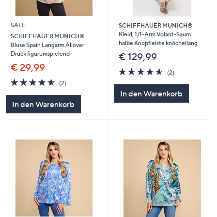
SALE
SCHIFFHAUER MUNICH®
Kleid, 1/1-Arm Volant-Saum
SCHIFFHAUER MUNICH®
halbe Knopfleiste knöchellang
Bluse Spain Langarm Allover
Druck figurumspielend
€ 129,99
€ 29,99
4.5
2
(2)
von
Bewertungen
4.5
2
(2)
5
von
Bewertungen
In den Warenkorb
5
In den Warenkorb