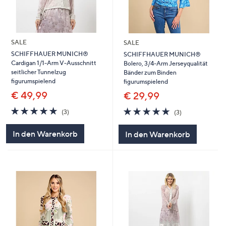
SALE
SALE
SCHIFFHAUER MUNICH®
SCHIFFHAUER MUNICH®
Cardigan 1/1-Arm V-Ausschnitt
Bolero, 3/4-Arm Jerseyqualität
seitlicher Tunnelzug
Bänder zum Binden
figurumspielend
figurumspielend
€ 49,99
€ 29,99
4.7
3
4.7
3
(3)
(3)
von
Bewertungen
von
Bewertungen
5
5
In den Warenkorb
In den Warenkorb