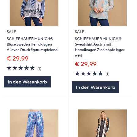
SALE
SALE
SCHIFFHAUER MUNICH®
SCHIFFHAUER MUNICH®
Bluse Sweden Hemdkragen
Sweatshirt Austria mit
Allover-Druck figurumspielend
Hemdkragen Zierknöpfe leger
weit
€ 29,99
€ 29,99
5.0
1
(1)
von
Bewertungen
5.0
1
(1)
5
von
Bewertungen
In den Warenkorb
5
In den Warenkorb