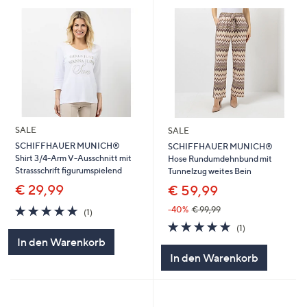
SALE
SALE
SCHIFFHAUER MUNICH®
SCHIFFHAUER MUNICH®
Shirt 3/4-Arm V-Ausschnitt mit
Hose Rundumdehnbund mit
Strassschrift figurumspielend
Tunnelzug weites Bein
€ 29,99
€ 59,99
5.0
1
-40%
€ 99,99
(1)
von
Bewertungen
5.0
1
(1)
5
von
Bewertungen
In den Warenkorb
5
In den Warenkorb