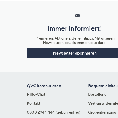
Hilfeseiten,
Service
und
Immer informiert!
Unternehmensinformationen
Premieren, Aktionen, Geheimtipps: Mit unseren
Newslettern bist du immer up to date!
Newsletter abonnieren
QVC kontaktieren
Bequem einkau
Hilfe-Chat
Bestellung
Kontakt
Vertrag widerruf
0800 2944 444 (gebührenfrei)
Größenberatung