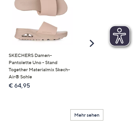
Scroll
Right
SKECHERS Damen-
JERYMOOD HOMEWEA
Pantolette Uno - Stand
Tops Mikrofaser Seitensc
Together Materialmix Skech-
leger weit
Air® Sohle
€ 24,99
€ 64,95
Mehr sehen