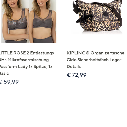
e
f
ouch-
eräten
ach
nks
zw.
chts,
LITTLE ROSE 2 Entlastungs-
KIPLING® Organizertasche
m
BHs Mikrofasermischung
Cido Sicherheitsfach Logo-
ese
Passform Lady 1x Spitze, 1x
Details
zuzeigen.
Basic
€ 72,99
€ 59,99