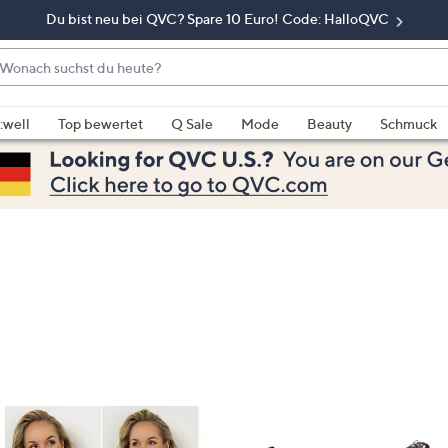
Du bist neu bei QVC? Spare 10 Euro! Code: HalloQVC
onach
chst
enn
u
rschläge
:well
Top bewertet
Q Sale
Mode
Beauty
Schmuck
eute?
rfügbar
nd,
erwenden
e
e
eiltasten
ach
ben
nd
ach
nten
der
ischen