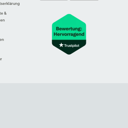
tserklärung
te &
ten
en
ur