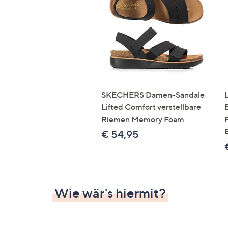
Si
au
T
G
n
li
b
re
SKECHERS Damen-Sandale
u
Lifted Comfort verstellbare
di
Riemen Memory Foam
an
€ 54,95
Wie wär's hiermit?