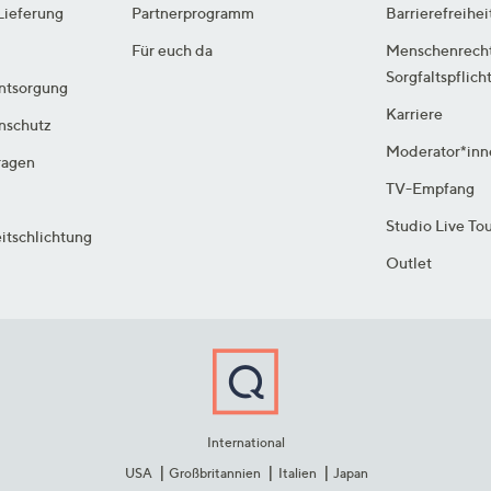
Lieferung
Partnerprogramm
Barrierefreihei
Für euch da
Menschenrech
Sorgfaltspflich
ntsorgung
Karriere
enschutz
Moderator*inn
ragen
TV-Empfang
Studio Live To
itschlichtung
Outlet
International
USA
Großbritannien
Italien
Japan