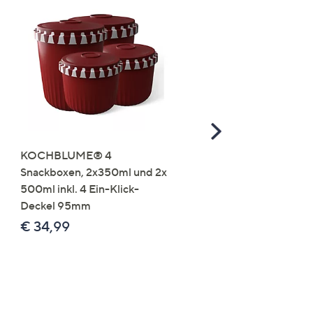
Scroll
Right
KOCHBLUME® 4
you:ly Pure Protein Limo
Snackboxen, 2x350ml und 2x
Lysin 575g für 25 Portio
500ml inkl. 4 Ein-Klick-
€ 49,99
Deckel 95mm
€ 86,94 /1 kg
€ 34,99