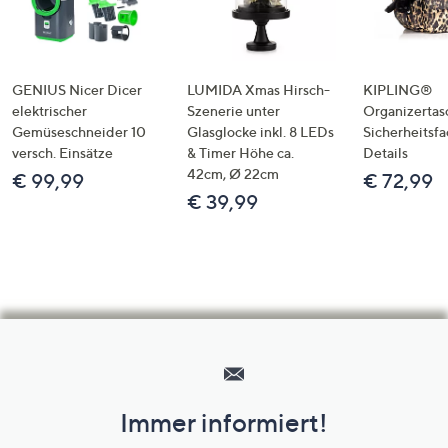
GENIUS Nicer Dicer
LUMIDA Xmas Hirsch-
KIPLING®
elektrischer
Szenerie unter
Organizertas
Gemüseschneider 10
Glasglocke inkl. 8 LEDs
Sicherheitsf
versch. Einsätze
& Timer Höhe ca.
Details
42cm, Ø 22cm
€ 99,99
€ 72,99
€ 39,99
Hilfeseiten,
Service
und
Immer informiert!
Unternehmensinformationen