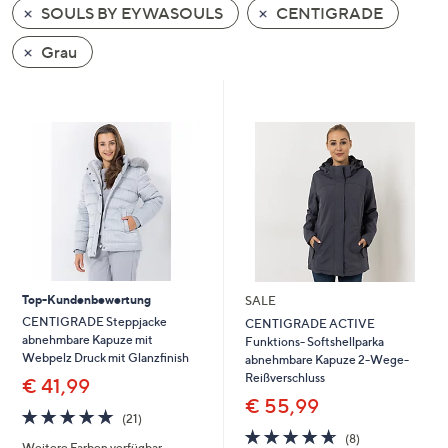
SOULS BY EYWASOULS
CENTIGRADE
oder
wischen
Grau
Sie
auf
Touch-
Geräten
nach
links
bzw.
rechts,
um
diese
Top-Kundenbewertung
SALE
anzuzeigen.
CENTIGRADE Steppjacke
CENTIGRADE ACTIVE
abnehmbare Kapuze mit
Funktions- Softshellparka
Webpelz Druck mit Glanzfinish
abnehmbare Kapuze 2-Wege-
Reißverschluss
€ 41,99
€ 55,99
4.9
21
(21)
von
Bewertungen
4.6
8
(8)
Weitere Farben verfügbar