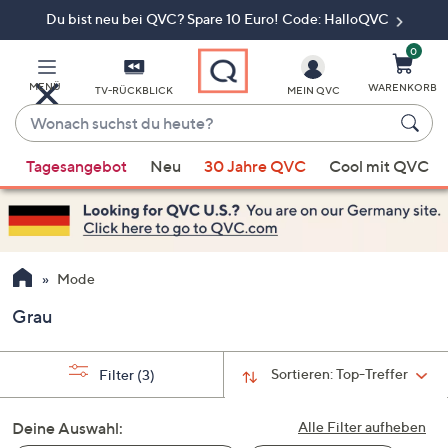
Du bist neu bei QVC? Spare 10 Euro! Code: HalloQVC
Zum
Hauptinhalt
springen
0
MENÜ
WARENKORB
TV-RÜCKBLICK
MEIN QVC
Wonach
suchst
Wenn
du
Tagesangebot
Neu
30 Jahre QVC
Cool mit QVC
Vorschläge
heute?
verfügbar
sind,
verwenden
Sie
Mode
die
Grau
Pfeiltasten
nach
oben
Sortieren:
Top-Treffer
Filter
(3)
und
nach
Deine Auswahl:
Alle Filter aufheben
unten