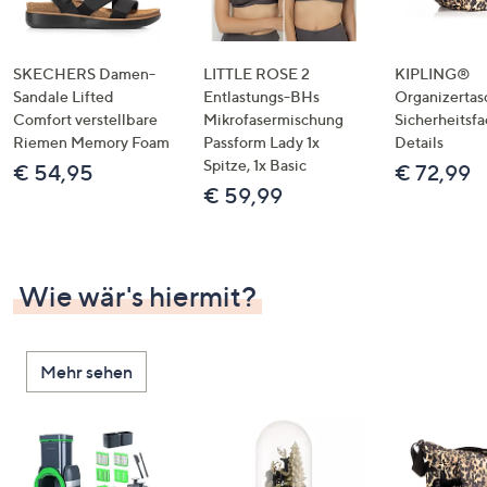
SKECHERS Damen-
LITTLE ROSE 2
KIPLING®
Sandale Lifted
Entlastungs-BHs
Organizertas
Comfort verstellbare
Mikrofasermischung
Sicherheitsf
Riemen Memory Foam
Passform Lady 1x
Details
Spitze, 1x Basic
€ 54,95
€ 72,99
€ 59,99
Wie wär's hiermit?
Mehr sehen