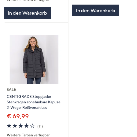
5
von
Bewertungen
5
In den Warenkorb
In den Warenkorb
SALE
CENTIGRADE Steppjacke
Stehkragen abnehmbare Kapuze
2-Wege-Reißverschluss
€ 69,99
4.1
11
(11)
von
Bewertungen
Weitere Farben verfügbar
5