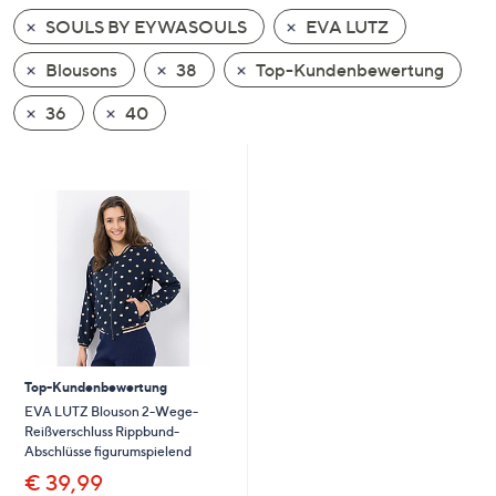
unten
SOULS BY EYWASOULS
EVA LUTZ
oder
wischen
Blousons
38
Top-Kundenbewertung
Sie
36
40
auf
Touch-
Geräten
nach
links
bzw.
rechts,
um
diese
anzuzeigen.
Top-Kundenbewertung
EVA LUTZ Blouson 2-Wege-
Reißverschluss Rippbund-
Abschlüsse figurumspielend
€ 39,99