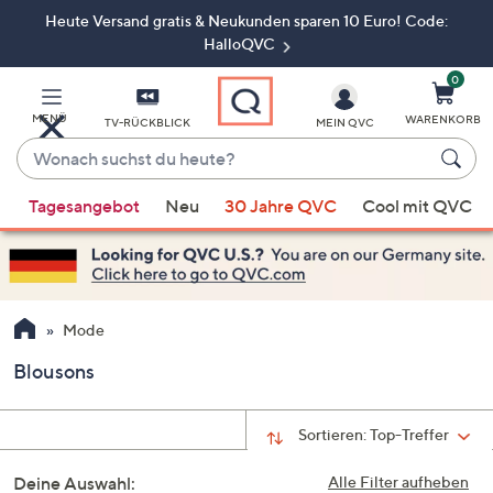
Heute Versand gratis & Neukunden sparen 10 Euro! Code:
Zum
Hauptinhalt
HalloQVC
springen
0
MENÜ
WARENKORB
TV-RÜCKBLICK
MEIN QVC
Wonach
suchst
Wenn
du
Tagesangebot
Neu
30 Jahre QVC
Cool mit QVC
Vorschläge
heute?
verfügbar
sind,
verwenden
Sie
Mode
die
Blousons
Pfeiltasten
nach
oben
Sortieren:
Top-Treffer
und
Deine Auswahl:
nach
Alle Filter aufheben