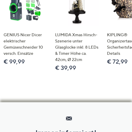
GENIUS Nicer Dicer
LUMIDA Xmas Hirsch-
KIPLING®
elektrischer
Szenerie unter
Organizertas
Gemüseschneider 10
Glasglocke inkl. 8 LEDs
Sicherheitsf
versch. Einsätze
& Timer Höhe ca.
Details
42cm, Ø 22cm
€ 99,99
€ 72,99
€ 39,99
Hilfeseiten,
Service
und