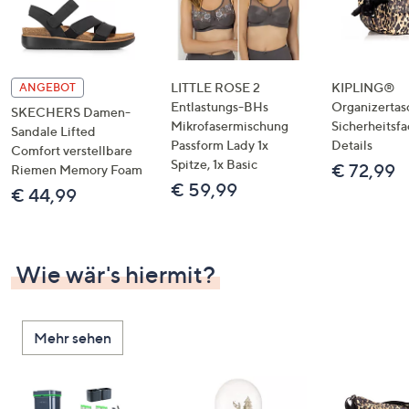
LITTLE ROSE 2
KIPLING®
ANGEBOT
Entlastungs-BHs
Organizertas
SKECHERS Damen-
Mikrofasermischung
Sicherheitsf
Sandale Lifted
Passform Lady 1x
Details
Comfort verstellbare
Spitze, 1x Basic
€ 72,99
Riemen Memory Foam
€ 59,99
€ 44,99
Wie wär's hiermit?
Mehr sehen