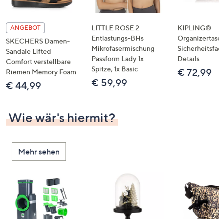
LITTLE ROSE 2
KIPLING®
ANGEBOT
Entlastungs-BHs
Organizertas
SKECHERS Damen-
Mikrofasermischung
Sicherheitsf
Sandale Lifted
Passform Lady 1x
Details
Comfort verstellbare
Spitze, 1x Basic
€ 72,99
Riemen Memory Foam
€ 59,99
€ 44,99
Wie wär's hiermit?
Mehr sehen