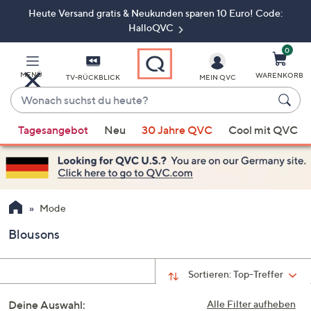
Heute Versand gratis & Neukunden sparen 10 Euro! Code:
Zum
Hauptinhalt
HalloQVC
springen
0
MENÜ
WARENKORB
TV-RÜCKBLICK
MEIN QVC
Wonach
suchst
Wenn
du
Tagesangebot
Neu
30 Jahre QVC
Cool mit QVC
Vorschläge
heute?
verfügbar
sind,
verwenden
Sie
Mode
die
Blousons
Pfeiltasten
nach
oben
Sortieren:
Top-Treffer
und
Deine Auswahl:
nach
Alle Filter aufheben