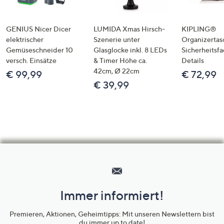
GENIUS Nicer Dicer
LUMIDA Xmas Hirsch-
KIPLING®
elektrischer
Szenerie unter
Organizertas
Gemüseschneider 10
Glasglocke inkl. 8 LEDs
Sicherheitsf
versch. Einsätze
& Timer Höhe ca.
Details
42cm, Ø 22cm
€ 99,99
€ 72,99
€ 39,99
Hilfeseiten,
Service
und
Immer informiert!
Unternehmensinformationen
Premieren, Aktionen, Geheimtipps: Mit unseren Newslettern bist
du immer up to date!