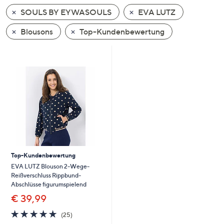
unten
SOULS BY EYWASOULS
EVA LUTZ
oder
wischen
Blousons
Top-Kundenbewertung
Sie
auf
Touch-
Geräten
nach
links
bzw.
rechts,
um
diese
Top-Kundenbewertung
anzuzeigen.
EVA LUTZ Blouson 2-Wege-
Reißverschluss Rippbund-
Abschlüsse figurumspielend
€ 39,99
4.7
25
(25)
von
Bewertungen