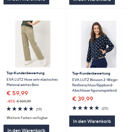
Top-Kundenbewertung
Top-Kundenbewertung
EVA LUTZ Hose sehr elastisches
EVA LUTZ Blouson 2-Wege-
Material weites Bein
Reißverschluss Rippbund-
Abschlüsse figurumspielend
€ 59,99
€ 39,99
-45%
€ 109,99
4.7
25
4.9
19
(25)
(19)
von
Bewertungen
von
Bewertungen
5
Weitere Farben verfügbar
5
In den Warenkorb
In den Warenkorb