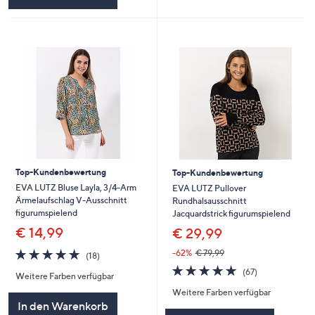
Top-Kundenbewertung
Top-Kundenbewertung
EVA LUTZ Bluse Layla, 3/4-Arm
EVA LUTZ Pullover
Ärmelaufschlag V-Ausschnitt
Rundhalsausschnitt
figurumspielend
Jacquardstrick figurumspielend
€ 14,99
€ 29,99
4.7
18
-62%
€ 79,99
(18)
von
Bewertungen
4.7
67
(67)
Weitere Farben verfügbar
5
von
Bewertungen
Weitere Farben verfügbar
5
In den Warenkorb