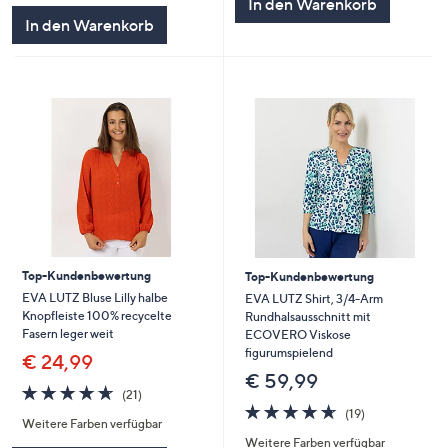
In den Warenkorb
In den Warenkorb
Top-Kundenbewertung
Top-Kundenbewertung
EVA LUTZ Bluse Lilly halbe
EVA LUTZ Shirt, 3/4-Arm
Knopfleiste 100% recycelte
Rundhalsausschnitt mit
Fasern leger weit
ECOVERO Viskose
figurumspielend
€ 24,99
€ 59,99
4.6
21
(21)
von
Bewertungen
4.6
19
(19)
Weitere Farben verfügbar
5
von
Bewertungen
Weitere Farben verfügbar
5