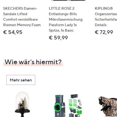
SKECHERS Damen-
LITTLE ROSE 2
KIPLING®
Sandale Lifted
Entlastungs-BHs
Organizertas
Comfort verstellbare
Mikrofasermischung
Sicherheitsf
Riemen Memory Foam
Passform Lady 1x
Details
Spitze, 1x Basic
€ 54,95
€ 72,99
€ 59,99
Wie wär's hiermit?
Mehr sehen