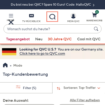
Du bist neu bei QVC? Spare 10 Euro! Code: HalloQVC
Zum
Hauptinhalt
springen
0
MENÜ
WARENKORB
TV-RÜCKBLICK
MEIN QVC
Wonach
suchst
Wenn
du
Tagesangebot
Neu
30 Jahre QVC
Cool mit QVC
Vorschläge
heute?
verfügbar
sind,
verwenden
Sie
Mode
die
Top-Kundenbewertung
Pfeiltasten
nach
oben
Sortieren:
Top-Treffer
Filter
(5)
und
nach
Deine Auswahl:
Alle Filter aufheben
unten