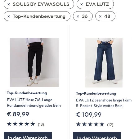
SOULS BY EYWASOULS
EVA LUTZ
oder
wischen
Top-Kundenbewertung
36
48
Sie
auf
Touch-
Geräten
nach
links
bzw.
rechts,
um
diese
Top-Kundenbewertung
Top-Kundenbewertung
anzuzeigen.
EVA LUTZ Hose 7/8-Länge
EVA LUTZ Jeanshose lange Form
Rundumdehnbund gerades Bein
5-Pocket-Style weites Bein
€ 89,99
€ 109,99
5.0
13
5.0
12
(13)
(12)
von
Bewertungen
von
Bewertungen
5
5
In den Warenkorb
In den Warenkorb