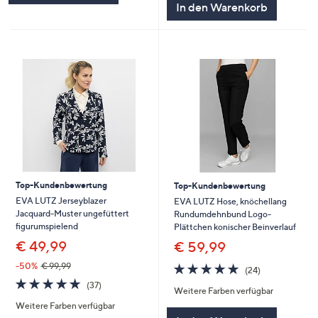
In den Warenkorb
Top-Kundenbewertung
Top-Kundenbewertung
EVA LUTZ Jerseyblazer
EVA LUTZ Hose, knöchellang
Jacquard-Muster ungefüttert
Rundumdehnbund Logo-
figurumspielend
Plättchen konischer Beinverlauf
€ 49,99
€ 59,99
4.7
24
-50%
€ 99,99
(24)
von
Bewertungen
4.7
37
(37)
Weitere Farben verfügbar
5
von
Bewertungen
Weitere Farben verfügbar
5