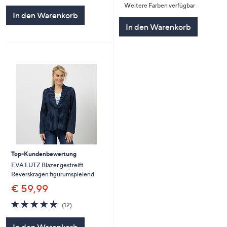
Weitere Farben verfügbar
5
In den Warenkorb
In den Warenkorb
Top-Kundenbewertung
EVA LUTZ Blazer gestreift
Reverskragen figurumspielend
€ 59,99
4.8
12
(12)
von
Bewertungen
5