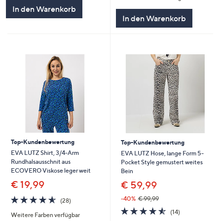
In den Warenkorb
In den Warenkorb
Top-Kundenbewertung
Top-Kundenbewertung
EVA LUTZ Shirt, 3/4-Arm
EVA LUTZ Hose, lange Form 5-
Rundhalsausschnit aus
Pocket Style gemustert weites
ECOVERO Viskose leger weit
Bein
€ 19,99
€ 59,99
4.5
28
-40%
€ 99,99
(28)
von
Bewertungen
4.5
14
(14)
Weitere Farben verfügbar
5
von
Bewertungen