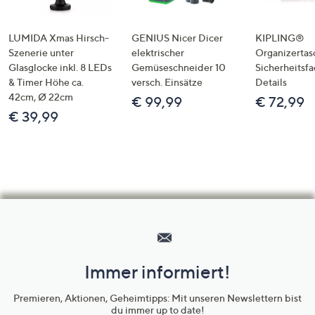
LUMIDA Xmas Hirsch-
GENIUS Nicer Dicer
KIPLING®
Szenerie unter
elektrischer
Organizertas
Glasglocke inkl. 8 LEDs
Gemüseschneider 10
Sicherheitsf
& Timer Höhe ca.
versch. Einsätze
Details
42cm, Ø 22cm
€ 99,99
€ 72,99
€ 39,99
Hilfeseiten,
Service
und
Immer informiert!
Unternehmensinformationen
Premieren, Aktionen, Geheimtipps: Mit unseren Newslettern bist
du immer up to date!