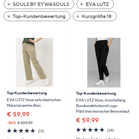
SOULS BY EYWASOULS
EVA LUTZ
oder
wischen
Top-Kundenbewertung
Kurzgröße 18
Sie
auf
Touch-
Geräten
nach
links
bzw.
rechts,
um
diese
Top-Kundenbewertung
Top-Kundenbewertung
anzuzeigen.
EVA LUTZ Hose sehr elastisches
EVA LUTZ Hose, knöchellang
Material weites Bein
Rundumdehnbund Logo-
Plättchen konischer Beinverlauf
€ 59,99
€ 59,99
-45%
€ 109,99
4.7
24
4.9
19
(24)
(19)
von
Bewertungen
von
Bewertungen