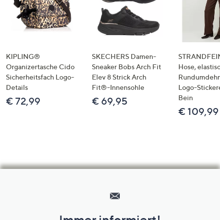
KIPLING®
SKECHERS Damen-
STRANDFEIN
Organizertasche Cido
Sneaker Bobs Arch Fit
Hose, elastis
Sicherheitsfach Logo-
Elev 8 Strick Arch
Rundumdeh
Details
Fit®-Innensohle
Logo-Sticker
Bein
€ 72,99
€ 69,95
€ 109,99
Hilfeseiten,
Service
und
Immer informiert!