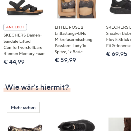
LITTLE ROSE 2
SKECHERS 
ANGEBOT
Entlastungs-BHs
Sneaker Bobs
SKECHERS Damen-
Mikrofasermischung
Elev 8 Strick
Sandale Lifted
Passform Lady 1x
Fit®-Innens
Comfort verstellbare
Spitze, 1x Basic
€ 69,95
Riemen Memory Foam
€ 59,99
€ 44,99
Wie wär's hiermit?
Mehr sehen