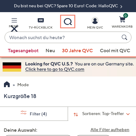
Du bist neu bei QVC? Spare 10 Euro! Code: HalloQVC
Zum
Hauptinhalt
springen
0
MENÜ
WARENKORB
TV-RÜCKBLICK
MEIN QVC
Wonach
suchst
Wenn
du
Tagesangebot
Neu
30 Jahre QVC
Cool mit QVC
Vorschläge
heute?
verfügbar
sind,
verwenden
Sie
Mode
die
Kurzgröße 18
Pfeiltasten
nach
oben
Sortieren:
Top-Treffer
Filter
(4)
und
nach
Deine Auswahl:
Alle Filter aufheben
unten