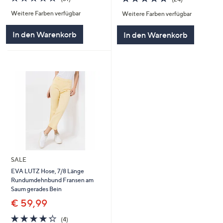
von
Bewertungen
von
Bewertungen
Weitere Farben verfügbar
Weitere Farben verfügbar
5
5
In den Warenkorb
In den Warenkorb
SALE
EVA LUTZ Hose, 7/8 Länge
Rundumdehnbund Fransen am
Saum gerades Bein
€ 59,99
4.2
4
(4)