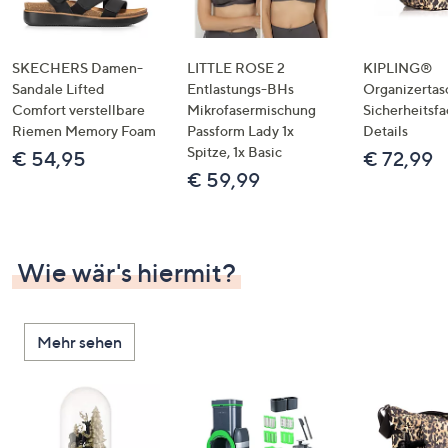
SKECHERS Damen-
LITTLE ROSE 2
KIPLING®
Sandale Lifted
Entlastungs-BHs
Organizertas
Comfort verstellbare
Mikrofasermischung
Sicherheitsf
Riemen Memory Foam
Passform Lady 1x
Details
Spitze, 1x Basic
€ 54,95
€ 72,99
€ 59,99
Wie wär's hiermit?
Mehr sehen