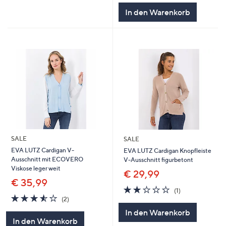
In den Warenkorb
SALE
SALE
EVA LUTZ Cardigan V-
EVA LUTZ Cardigan Knopfleiste
Ausschnitt mit ECOVERO
V-Ausschnitt figurbetont
Viskose leger weit
€ 29,99
€ 35,99
2.0
1
(1)
3.5
2
von
Bewertungen
(2)
von
Bewertungen
5
In den Warenkorb
5
In den Warenkorb