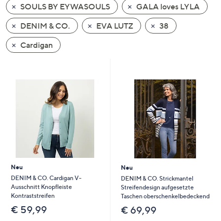
SOULS BY EYWASOULS
GALA loves LYLA
oder
wischen
DENIM & CO.
EVA LUTZ
38
Sie
auf
Cardigan
Touch-
Geräten
nach
links
bzw.
rechts,
um
diese
anzuzeigen.
Neu
Neu
DENIM & CO. Cardigan V-
DENIM & CO. Strickmantel
Ausschnitt Knopfleiste
Streifendesign aufgesetzte
Kontraststreifen
Taschen oberschenkelbedeckend
€ 59,99
€ 69,99