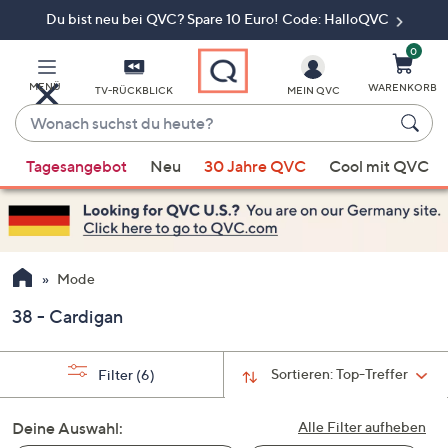
Du bist neu bei QVC? Spare 10 Euro! Code: HalloQVC
Zum
Hauptinhalt
springen
0
MENÜ
WARENKORB
TV-RÜCKBLICK
MEIN QVC
Wonach
suchst
Wenn
du
Tagesangebot
Neu
30 Jahre QVC
Cool mit QVC
Vorschläge
heute?
verfügbar
sind,
verwenden
Sie
Mode
die
38 - Cardigan
Pfeiltasten
nach
oben
Sortieren:
Top-Treffer
Filter
(6)
und
nach
Deine Auswahl:
Alle Filter aufheben
unten