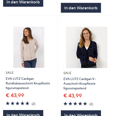
In den Warenkorb
5
In den Warenkorb
SALE
SALE
EVA LUTZ Cardigan
EVA LUTZ Cardigan V-
Rundhalsausschnitt Knopfleiste
Ausschnitt Knopfleiste
figurumspielend
figurumspielend
€ 43,99
€ 43,99
5.0
2
5.0
2
(2)
(2)
von
Bewertungen
von
Bewertungen
5
5
In den Warenkorb
In den Warenkorb