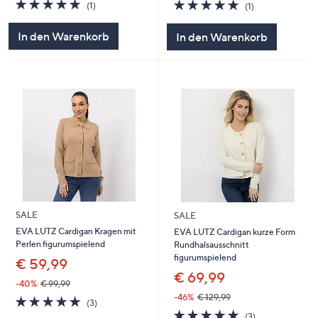
5.0
1
5.0
1
(1)
(1)
von
Bewertungen
von
Bewertungen
5
5
In den Warenkorb
In den Warenkorb
SALE
SALE
EVA LUTZ Cardigan Kragen mit
EVA LUTZ Cardigan kurze Form
Perlen figurumspielend
Rundhalsausschnitt
figurumspielend
€ 59,99
€ 69,99
-40%
€ 99,99
-46%
€ 129,99
5.0
3
(3)
von
Bewertungen
5.0
3
(3)