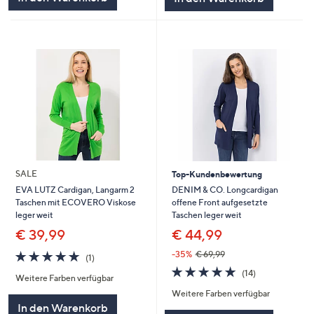
SALE
Top-Kundenbewertung
DENIM & CO. Longcardigan
EVA LUTZ Cardigan, Langarm 2
offene Front aufgesetzte
Taschen mit ECOVERO Viskose
Taschen leger weit
leger weit
€ 44,99
€ 39,99
5.0
1
-35%
€ 69,99
(1)
von
Bewertungen
4.9
14
(14)
Weitere Farben verfügbar
5
von
Bewertungen
Weitere Farben verfügbar
5
In den Warenkorb