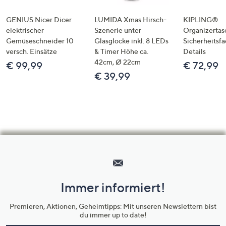
GENIUS Nicer Dicer
LUMIDA Xmas Hirsch-
KIPLING®
elektrischer
Szenerie unter
Organizertas
Gemüseschneider 10
Glasglocke inkl. 8 LEDs
Sicherheitsf
versch. Einsätze
& Timer Höhe ca.
Details
42cm, Ø 22cm
€ 99,99
€ 72,99
€ 39,99
Hilfeseiten,
Service
und
Immer informiert!
Unternehmensinformationen
Premieren, Aktionen, Geheimtipps: Mit unseren Newslettern bist
du immer up to date!