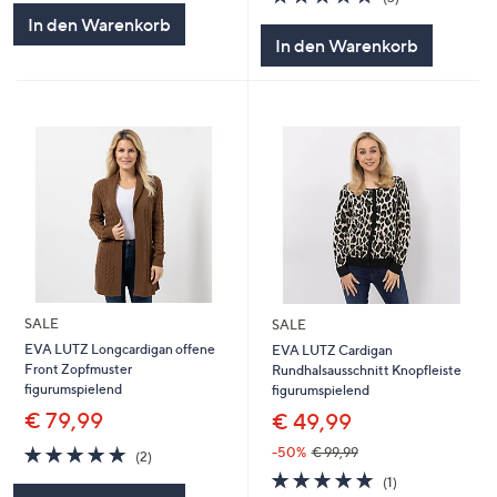
5
von
Bewertungen
In den Warenkorb
5
In den Warenkorb
SALE
SALE
EVA LUTZ Longcardigan offene
EVA LUTZ Cardigan
Front Zopfmuster
Rundhalsausschnitt Knopfleiste
figurumspielend
figurumspielend
€ 79,99
€ 49,99
5.0
2
-50%
€ 99,99
(2)
von
Bewertungen
5.0
1
(1)
5
von
Bewertungen