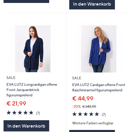
In den Warenkorb
SALE
SALE
EVA LUTZ Longcardigan offene
EVA LUTZ Cardigan offene Front
Front Jacquardstrick
Kaschmiranteil figurumspielend
figurumspielend
€ 44,99
€ 21,99
-70%
€ 149,99
4.7
7
4.7
7
(7)
(7)
von
Bewertungen
von
Bewertungen
5
Weitere Farben verfügbar
5
In den Warenkorb