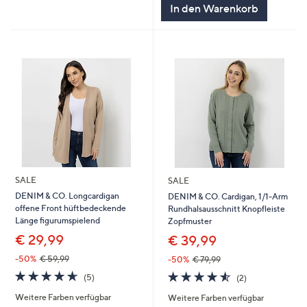
In den Warenkorb
SALE
SALE
DENIM & CO. Longcardigan
DENIM & CO. Cardigan, 1/1-Arm
offene Front hüftbedeckende
Rundhalsausschnitt Knopfleiste
Länge figurumspielend
Zopfmuster
€ 29,99
€ 39,99
-50%
€ 59,99
-50%
€ 79,99
4.6
5
4.5
2
(5)
(2)
von
Bewertungen
von
Bewertungen
Weitere Farben verfügbar
Weitere Farben verfügbar
5
5