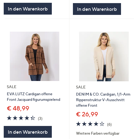
In den Warenkorb
In den Warenkorb
SALE
SALE
EVA LUTZ Cardigan offene
DENIM & CO. Cardigan, 1/1-Arm
Front Jacquard figurumspielend
Rippenstruktur V-Ausschnitt
offene Front
€ 48,99
€ 26,99
4.3
3
(3)
von
Bewertungen
4.0
6
(6)
5
von
Bewertungen
In den Warenkorb
Weitere Farben verfügbar
5