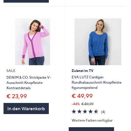
SALE
Zuletzt im TV
EVA LUTZ Cardigan
DENIM & CO. Strickjacke V-
Rundhalsausschnitt Knopfleiste
Ausschnitt Knopfleiste
figurumspielend
Kontrastdetails
€ 49,99
€ 23,99
-44%
€ 89,99
In den Warenkorb
4.5
4
(4)
von
Bewertungen
Weitere Farben verfügbar
5