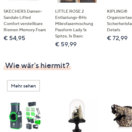
SKECHERS Damen-
LITTLE ROSE 2
KIPLING®
Sandale Lifted
Entlastungs-BHs
Organizertas
Comfort verstellbare
Mikrofasermischung
Sicherheitsf
Riemen Memory Foam
Passform Lady 1x
Details
Spitze, 1x Basic
€ 54,95
€ 72,99
€ 59,99
Wie wär's hiermit?
Mehr sehen