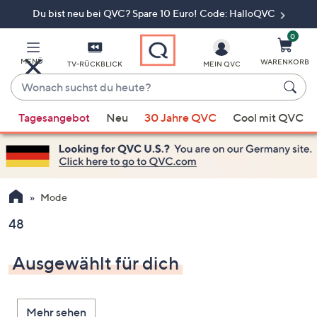
Du bist neu bei QVC? Spare 10 Euro! Code: HalloQVC
Zum
Hauptinhalt
springen
0
MENÜ
WARENKORB
TV-RÜCKBLICK
MEIN QVC
Wonach
suchst
Wenn
du
Tagesangebot
Neu
30 Jahre QVC
Cool mit QVC
Vorschläge
heute?
verfügbar
sind,
verwenden
Sie
Mode
die
48
Pfeiltasten
nach
Ausgewählt für dich
oben
und
nach
Mehr sehen
unten