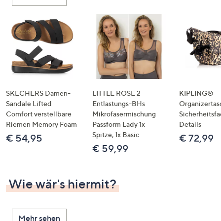
oder
wischen
Sie
auf
Touch-
Geräten
nach
links
SKECHERS Damen-
LITTLE ROSE 2
KIPLING®
bzw.
Sandale Lifted
Entlastungs-BHs
Organizertas
Comfort verstellbare
Mikrofasermischung
Sicherheitsf
rechts,
Riemen Memory Foam
Passform Lady 1x
Details
um
Spitze, 1x Basic
€ 54,95
€ 72,99
diese
€ 59,99
anzuzeigen.
Wie wär's hiermit?
Mehr sehen