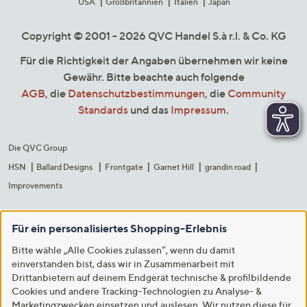
USA
Großbritannien
Italien
Japan
Copyright © 2001 - 2026 QVC Handel S.à r.l. & Co. KG
Für die Richtigkeit der Angaben übernehmen wir keine
Gewähr. Bitte beachte auch folgende
AGB
, die
Datenschutzbestimmungen
, die
Community
Standards
und das
Impressum
.
Die QVC Group
HSN
Ballard Designs
Frontgate
Garnet Hill
grandin road
Improvements
Für ein personalisiertes Shopping-Erlebnis
Bitte wähle „Alle Cookies zulassen“, wenn du damit
einverstanden bist, dass wir in Zusammenarbeit mit
Drittanbietern auf deinem Endgerät technische & profilbildende
Cookies und andere Tracking-Technologien zu Analyse- &
Marketingzwecken einsetzen und auslesen. Wir nutzen diese für