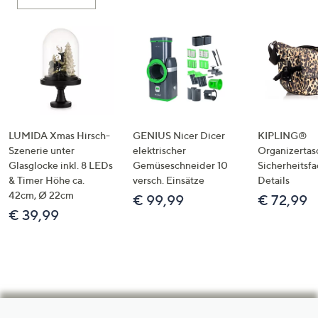
LUMIDA Xmas Hirsch-
GENIUS Nicer Dicer
KIPLING®
Szenerie unter
elektrischer
Organizertas
Glasglocke inkl. 8 LEDs
Gemüseschneider 10
Sicherheitsf
& Timer Höhe ca.
versch. Einsätze
Details
42cm, Ø 22cm
€ 99,99
€ 72,99
€ 39,99
Hilfeseiten,