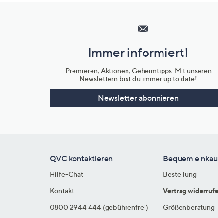
Hilfeseiten,
Service
und
Immer informiert!
Unternehmensinformationen
Premieren, Aktionen, Geheimtipps: Mit unseren
Newslettern bist du immer up to date!
Newsletter abonnieren
QVC kontaktieren
Bequem einkau
Hilfe-Chat
Bestellung
Kontakt
Vertrag widerruf
0800 2944 444 (gebührenfrei)
Größenberatung