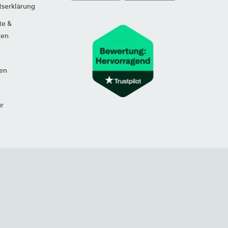
tserklärung
te &
ten
en
ur