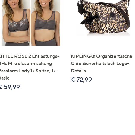
e
f
ouch-
eräten
ach
nks
zw.
chts,
LITTLE ROSE 2 Entlastungs-
KIPLING® Organizertasche
m
BHs Mikrofasermischung
Cido Sicherheitsfach Logo-
ese
Passform Lady 1x Spitze, 1x
Details
zuzeigen.
Basic
€ 72,99
€ 59,99