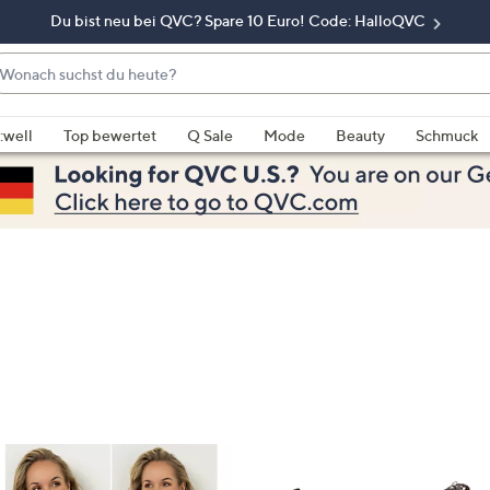
Du bist neu bei QVC? Spare 10 Euro! Code: HalloQVC
onach
chst
enn
u
rschläge
:well
Top bewertet
Q Sale
Mode
Beauty
Schmuck
eute?
rfügbar
nd,
erwenden
e
e
eiltasten
ach
ben
nd
ach
nten
der
ischen