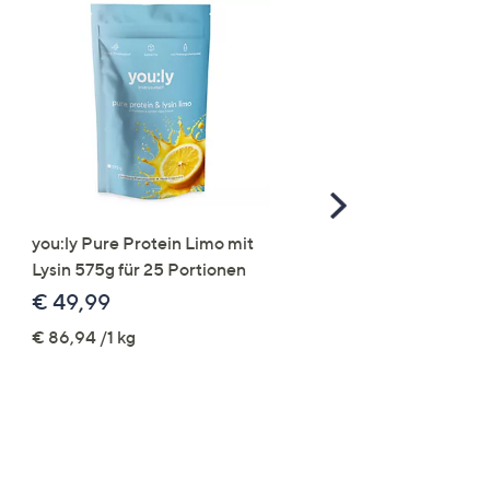
Scroll
Right
you:ly Pure Protein Limo mit
STRANDFEIN Punto-Ho
Lysin 575g für 25 Portionen
elastisch Rundumdehnb
Logo-Stickerei weites B
€ 49,99
€ 109,99
€ 86,94 /1 kg