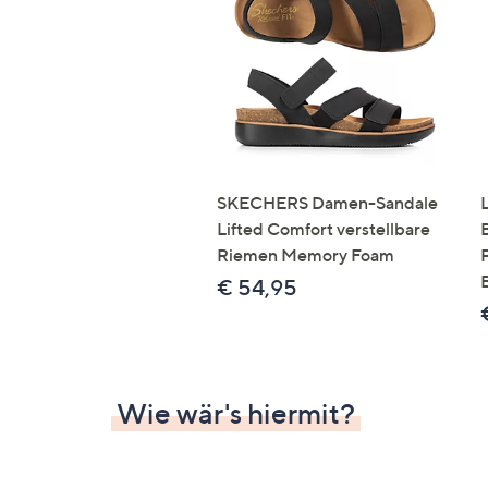
Si
au
T
G
n
li
b
re
SKECHERS Damen-Sandale
u
Lifted Comfort verstellbare
di
Riemen Memory Foam
an
€ 54,95
Wie wär's hiermit?