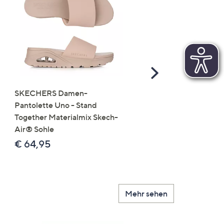
Scroll
Right
SKECHERS Damen-
JERYMOOD HOMEWEA
Pantolette Uno - Stand
Tops Mikrofaser Seitensc
Together Materialmix Skech-
leger weit
Air® Sohle
€ 24,99
€ 64,95
Mehr sehen