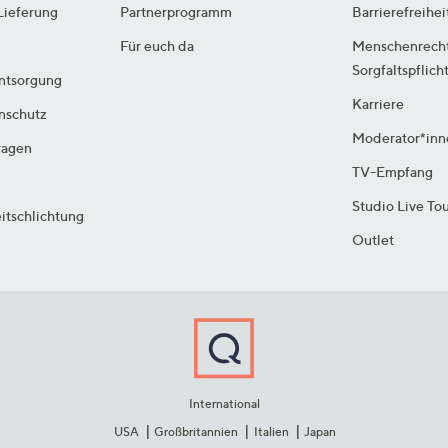
Lieferung
Partnerprogramm
Barrierefreihei
Für euch da
Menschenrech
Sorgfaltspflich
ntsorgung
Karriere
enschutz
Moderator*inn
ragen
TV-Empfang
Studio Live To
itschlichtung
Outlet
International
USA
Großbritannien
Italien
Japan