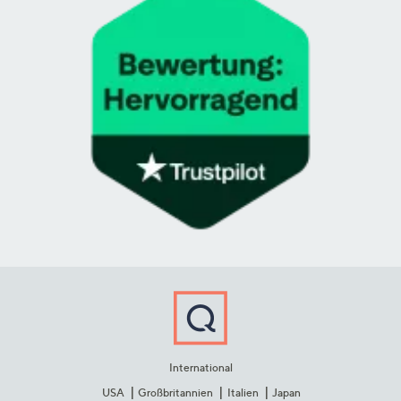
International
USA
Großbritannien
Italien
Japan