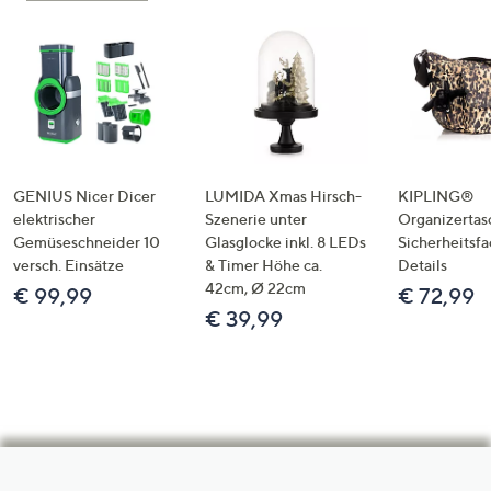
GENIUS Nicer Dicer
LUMIDA Xmas Hirsch-
KIPLING®
elektrischer
Szenerie unter
Organizertas
Gemüseschneider 10
Glasglocke inkl. 8 LEDs
Sicherheitsf
versch. Einsätze
& Timer Höhe ca.
Details
42cm, Ø 22cm
€ 99,99
€ 72,99
€ 39,99
Hilfeseiten,