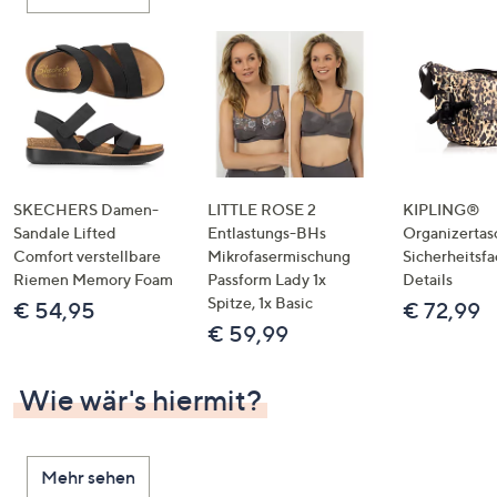
oder
wischen
Sie
auf
Touch-
Geräten
nach
links
SKECHERS Damen-
LITTLE ROSE 2
KIPLING®
bzw.
Sandale Lifted
Entlastungs-BHs
Organizertas
Comfort verstellbare
Mikrofasermischung
Sicherheitsf
rechts,
Riemen Memory Foam
Passform Lady 1x
Details
um
Spitze, 1x Basic
€ 54,95
€ 72,99
diese
€ 59,99
anzuzeigen.
Wie wär's hiermit?
Mehr sehen