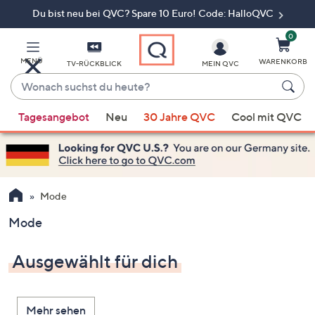
Du bist neu bei QVC? Spare 10 Euro! Code: HalloQVC
Zum
Hauptinhalt
springen
0
MENÜ
WARENKORB
TV-RÜCKBLICK
MEIN QVC
Wonach
suchst
Wenn
du
Tagesangebot
Neu
30 Jahre QVC
Cool mit QVC
Vorschläge
heute?
verfügbar
sind,
verwenden
Sie
Mode
die
Mode
Pfeiltasten
nach
Ausgewählt für dich
oben
und
nach
Mehr sehen
unten