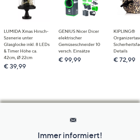
LUMIDA Xmas Hirsch-
GENIUS Nicer Dicer
KIPLING®
Szenerie unter
elektrischer
Organizertas
Glasglocke inkl. 8 LEDs
Gemüseschneider 10
Sicherheitsf
& Timer Höhe ca.
versch. Einsätze
Details
42cm, Ø 22cm
€ 99,99
€ 72,99
€ 39,99
Hilfeseiten,
Service
und
Immer informiert!
Unternehmensinformationen