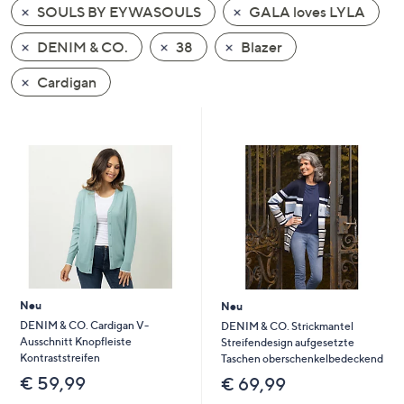
SOULS BY EYWASOULS
GALA loves LYLA
oder
wischen
DENIM & CO.
38
Blazer
Sie
auf
Cardigan
Touch-
Geräten
nach
links
bzw.
rechts,
um
diese
anzuzeigen.
Neu
Neu
DENIM & CO. Cardigan V-
DENIM & CO. Strickmantel
Ausschnitt Knopfleiste
Streifendesign aufgesetzte
Kontraststreifen
Taschen oberschenkelbedeckend
€ 59,99
€ 69,99