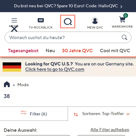
Du bist neu bei QVC? Spare 10 Euro! Code: HalloQVC
Zum
Hauptinhalt
springen
0
MENÜ
WARENKORB
TV-RÜCKBLICK
MEIN QVC
Wonach
suchst
Wenn
du
Tagesangebot
Neu
30 Jahre QVC
Cool mit QVC
Vorschläge
heute?
verfügbar
sind,
verwenden
Sie
Mode
die
38
Pfeiltasten
nach
oben
Sortieren:
Top-Treffer
Filter
(6)
und
nach
Deine Auswahl:
Alle Filter aufheben
unten