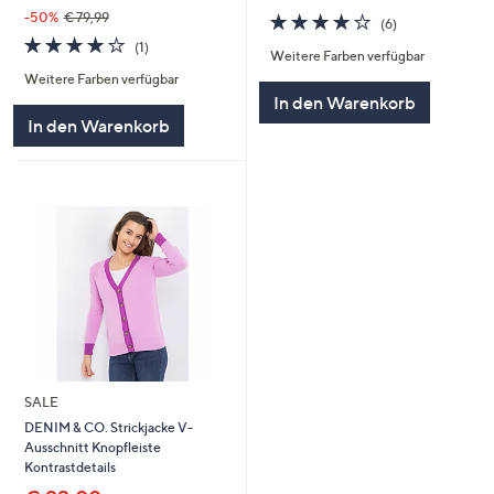
4.0
6
-50%
€ 79,99
(6)
von
Bewertungen
4.0
1
(1)
Weitere Farben verfügbar
5
von
Bewertungen
Weitere Farben verfügbar
5
In den Warenkorb
In den Warenkorb
SALE
DENIM & CO. Strickjacke V-
Ausschnitt Knopfleiste
Kontrastdetails