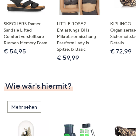
SKECHERS Damen-
LITTLE ROSE 2
KIPLING®
Sandale Lifted
Entlastungs-BHs
Organizertas
Comfort verstellbare
Mikrofasermischung
Sicherheitsf
Riemen Memory Foam
Passform Lady 1x
Details
Spitze, 1x Basic
€ 54,95
€ 72,99
€ 59,99
Wie wär's hiermit?
Mehr sehen