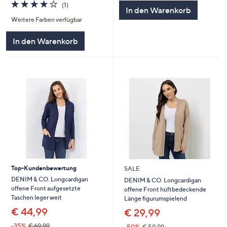
4.0
1
(1)
In den Warenkorb
von
Bewertungen
Weitere Farben verfügbar
5
In den Warenkorb
Top-Kundenbewertung
SALE
DENIM & CO. Longcardigan
DENIM & CO. Longcardigan
offene Front aufgesetzte
offene Front hüftbedeckende
Taschen leger weit
Länge figurumspielend
€ 44,99
€ 29,99
-35%
€ 69,99
-50%
€ 59,99