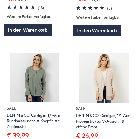
5.0
13
4.6
5
(13)
(5)
von
Bewertungen
von
Bewertungen
Weitere Farben verfügbar
5
Weitere Farben verfügbar
5
In den Warenkorb
In den Warenkorb
SALE
SALE
DENIM & CO. Cardigan, 1/1-Arm
DENIM & CO. Cardigan, 1/1-Arm
Rundhalsausschnitt Knopfleiste
Rippenstruktur V-Ausschnitt
Zopfmuster
offene Front
€ 39,99
€ 26,99