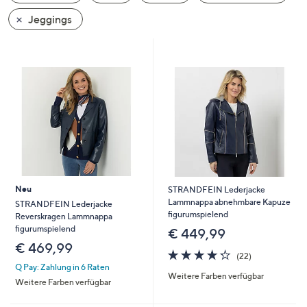
oder
Jeggings
wischen
Sie
auf
Touch-
Geräten
nach
links
bzw.
rechts,
um
Neu
STRANDFEIN Lederjacke
diese
Lammnappa abnehmbare Kapuze
STRANDFEIN Lederjacke
anzuzeigen.
figurumspielend
Reverskragen Lammnappa
figurumspielend
€ 449,99
€ 469,99
4.2
22
(22)
von
Bewertungen
Q Pay: Zahlung in 6 Raten
Weitere Farben verfügbar
5
Weitere Farben verfügbar