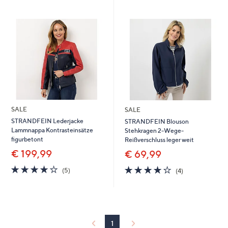
SALE
SALE
STRANDFEIN Lederjacke
STRANDFEIN Blouson
Lammnappa Kontrasteinsätze
Stehkragen 2-Wege-
figurbetont
Reißverschluss leger weit
€ 199,99
€ 69,99
4.2
5
3.8
4
(5)
(4)
von
Bewertungen
von
Bewertungen
5
5
1