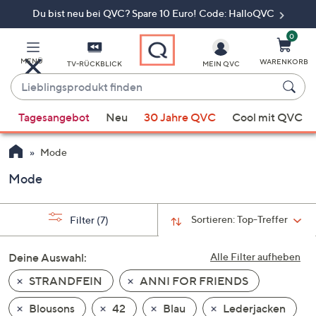
Du bist neu bei QVC? Spare 10 Euro! Code: HalloQVC
Zum
Hauptinhalt
springen
0
MENÜ
WARENKORB
TV-RÜCKBLICK
MEIN QVC
Lieblingsprodukt
finden
Wenn
Tagesangebot
Neu
30 Jahre QVC
Cool mit QVC
Vorschläge
verfügbar
Mode
sind,
verwenden
Mode
Sie
die
Sortieren:
Top-Treffer
Filter
(7)
Pfeiltasten
nach
Deine Auswahl:
Alle Filter aufheben
oben
und
STRANDFEIN
ANNI FOR FRIENDS
nach
Blousons
42
Blau
Lederjacken
unten