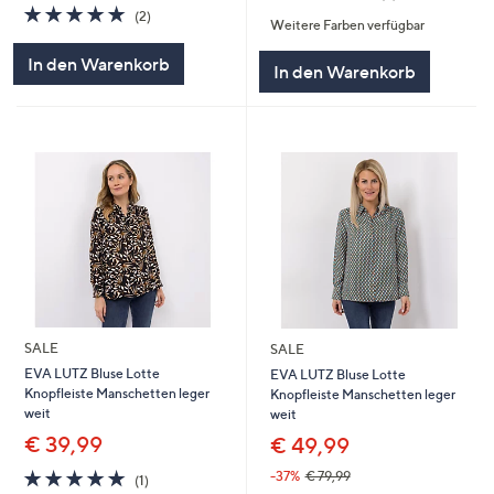
von
Bewertungen
5.0
2
(2)
Weitere Farben verfügbar
5
von
Bewertungen
5
In den Warenkorb
In den Warenkorb
SALE
SALE
EVA LUTZ Bluse Lotte
EVA LUTZ Bluse Lotte
Knopfleiste Manschetten leger
Knopfleiste Manschetten leger
weit
weit
€ 39,99
€ 49,99
5.0
1
-37%
€ 79,99
(1)
von
Bewertungen