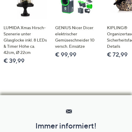
LUMIDA Xmas Hirsch-
GENIUS Nicer Dicer
KIPLING®
Szenerie unter
elektrischer
Organizertas
Glasglocke inkl. 8 LEDs
Gemüseschneider 10
Sicherheitsf
& Timer Höhe ca.
versch. Einsätze
Details
42cm, Ø 22cm
€ 99,99
€ 72,99
€ 39,99
Hilfeseiten,
Service
und
Immer informiert!
Unternehmensinformationen