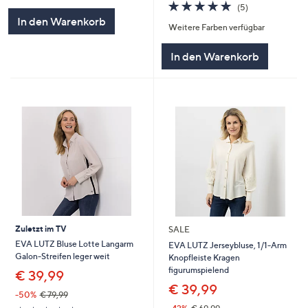
4.8
5
(5)
5
von
Bewertungen
In den Warenkorb
Weitere Farben verfügbar
5
In den Warenkorb
Zuletzt im TV
SALE
EVA LUTZ Bluse Lotte Langarm
EVA LUTZ Jerseybluse, 1/1-Arm
Galon-Streifen leger weit
Knopfleiste Kragen
figurumspielend
€ 39,99
€ 39,99
-50%
€ 79,99