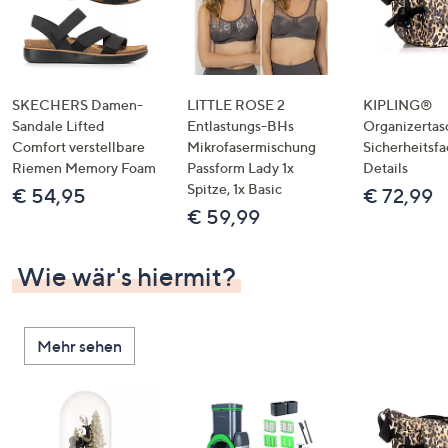
SKECHERS Damen-
LITTLE ROSE 2
KIPLING®
Sandale Lifted
Entlastungs-BHs
Organizertas
Comfort verstellbare
Mikrofasermischung
Sicherheitsf
Riemen Memory Foam
Passform Lady 1x
Details
Spitze, 1x Basic
€ 54,95
€ 72,99
€ 59,99
Wie wär's hiermit?
Mehr sehen