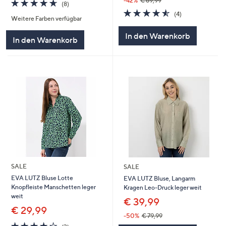
-42%
€ 69,99
4.6
8
(8)
von
Bewertungen
4.5
4
(4)
Weitere Farben verfügbar
5
von
Bewertungen
5
In den Warenkorb
In den Warenkorb
SALE
SALE
EVA LUTZ Bluse Lotte
EVA LUTZ Bluse, Langarm
Knopfleiste Manschetten leger
Kragen Leo-Druck leger weit
weit
€ 39,99
€ 29,99
-50%
€ 79,99
4.0
3