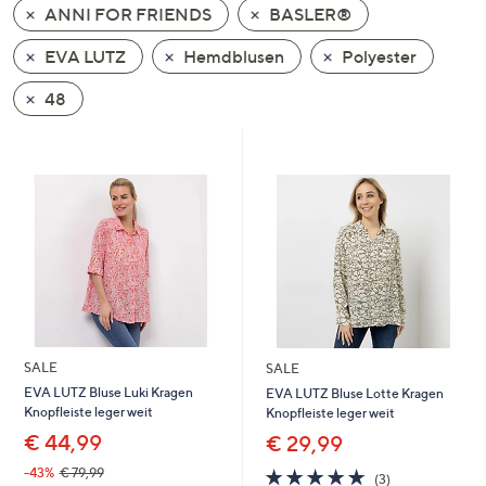
ANNI FOR FRIENDS
BASLER®
oder
wischen
EVA LUTZ
Hemdblusen
Polyester
Sie
auf
48
Touch-
Geräten
nach
links
bzw.
rechts,
um
diese
anzuzeigen.
SALE
SALE
EVA LUTZ Bluse Luki Kragen
EVA LUTZ Bluse Lotte Kragen
Knopfleiste leger weit
Knopfleiste leger weit
€ 44,99
€ 29,99
5.0
3
-43%
€ 79,99
(3)