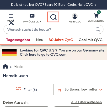
Du bist neu bei QVC? Spare 10 Euro! Code: HalloQVC
Zum
Hauptinhalt
springen
0
MENÜ
WARENKORB
TV-RÜCKBLICK
MEIN QVC
Wonach
suchst
Wenn
du
Tagesangebot
Neu
30 Jahre QVC
Cool mit QVC
Vorschläge
heute?
verfügbar
sind,
verwenden
Sie
Mode
die
Hemdblusen
Pfeiltasten
nach
oben
Sortieren:
Top-Treffer
Filter
(6)
und
nach
Deine Auswahl:
Alle Filter aufheben
unten