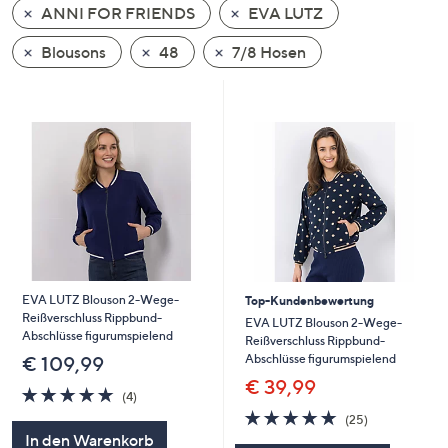
ANNI FOR FRIENDS
EVA LUTZ
oder
wischen
Blousons
48
7/8 Hosen
Sie
auf
Touch-
Geräten
nach
links
bzw.
rechts,
um
diese
EVA LUTZ Blouson 2-Wege-
Top-Kundenbewertung
anzuzeigen.
Reißverschluss Rippbund-
EVA LUTZ Blouson 2-Wege-
Abschlüsse figurumspielend
Reißverschluss Rippbund-
Abschlüsse figurumspielend
€ 109,99
€ 39,99
4.8
4
(4)
von
Bewertungen
4.7
25
(25)
5
von
Bewertungen
In den Warenkorb