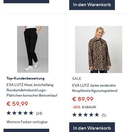
5
In den Warenkorb
Top-Kundenbewertung
SALE
EVA LUTZ Hose, knöchellang
EVA LUTZ Jacke verdeckte
Rundumdehnbund Logo-
Knopfleiste figurumspielend
Plättchen konischer Beinverlauf
€ 89,99
€ 59,99
-43%
€ 159,99
4.7
24
4.6
5
(24)
(5)
von
Bewertungen
von
Bewertungen
Weitere Farben verfügbar
5
5
In den Warenkorb