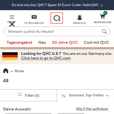
Du bist neu bei QVC? Spare 10 Euro! Code: HalloQVC
Zum
Hauptinhalt
springen
0
MENÜ
WARENKORB
TV-RÜCKBLICK
MEIN QVC
Wonach
suchst
Wenn
du
Tagesangebot
Neu
30 Jahre QVC
Cool mit QVC
Vorschläge
heute?
verfügbar
sind,
verwenden
Sie
Mode
die
48
Pfeiltasten
nach
oben
Sortieren:
Top-Treffer
Filter
(5)
und
nach
Deine Auswahl:
Alle Filter aufheben
unten