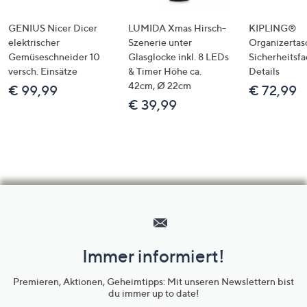
GENIUS Nicer Dicer
LUMIDA Xmas Hirsch-
KIPLING®
elektrischer
Szenerie unter
Organizertas
Gemüseschneider 10
Glasglocke inkl. 8 LEDs
Sicherheitsf
versch. Einsätze
& Timer Höhe ca.
Details
42cm, Ø 22cm
€ 99,99
€ 72,99
€ 39,99
Hilfeseiten,
Service
und
Immer informiert!
Unternehmensinformationen
Premieren, Aktionen, Geheimtipps: Mit unseren Newslettern bist
du immer up to date!