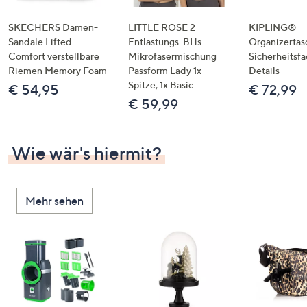
SKECHERS Damen-
LITTLE ROSE 2
KIPLING®
Sandale Lifted
Entlastungs-BHs
Organizertas
Comfort verstellbare
Mikrofasermischung
Sicherheitsf
Riemen Memory Foam
Passform Lady 1x
Details
Spitze, 1x Basic
€ 54,95
€ 72,99
€ 59,99
Wie wär's hiermit?
Mehr sehen