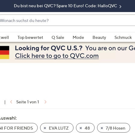
Du bist neu bei QVC? Spare 10 Euro! Code: HalloQVC
onach
chst
enn
u
rschläge
:well
Top bewertet
Q Sale
Mode
Beauty
Schmuck
eute?
rfügbar
nd,
erwenden
e
e
eiltasten
ach
ben
nd
1
|
Seite 1 von 1
ach
nten
Auswahl:
der
I FOR FRIENDS
EVA LUTZ
48
7/8 Hosen
ischen