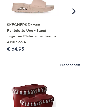
Scroll
Right
SKECHERS Damen-
JERYMOOD HOMEWEA
Pantolette Uno - Stand
Tops Mikrofaser Seitensc
Together Materialmix Skech-
leger weit
Air® Sohle
€ 24,99
€ 64,95
Mehr sehen