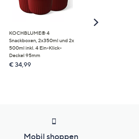
Scroll
Right
KOCHBLUME® 4
you:ly Pure Protein Limo
Snackboxen, 2x350ml und 2x
Lysin 575g für 25 Portio
500ml inkl. 4 Ein-Klick-
€ 49,99
Deckel 95mm
€ 86,94 /1 kg
€ 34,99
Mobil shoppen