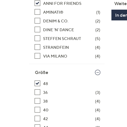
Weite
ANNI FOR FRIENDS
AMINATI®
(1)
In de
DENIM & CO.
(2)
DINE 'N' DANCE
(2)
STEFFEN SCHRAUT
(5)
STRANDFEIN
(4)
VIA MILANO
(4)
Größe
48
36
(3)
38
(4)
40
(4)
42
(4)