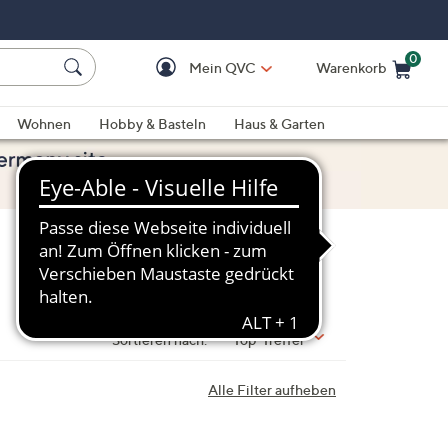
0
Mein QVC
Warenkorb
Einkaufswagen ist le
Wohnen
Hobby & Basteln
Haus & Garten
Sortieren nach:
Top-Treffer
Alle Filter aufheben