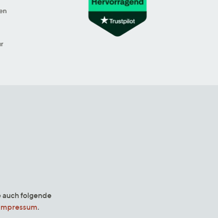
en
ur
e auch folgende
Impressum
.