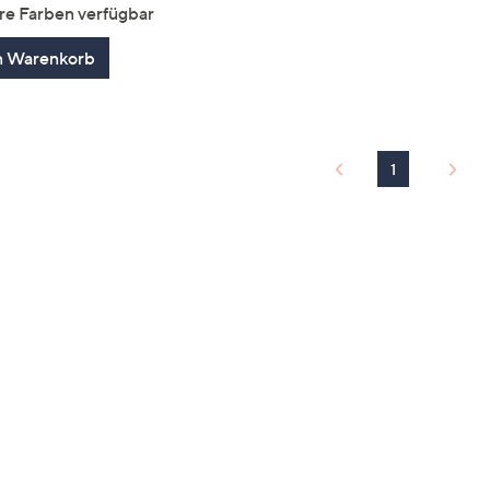
von
Bewertungen
re Farben verfügbar
5
n Warenkorb
1