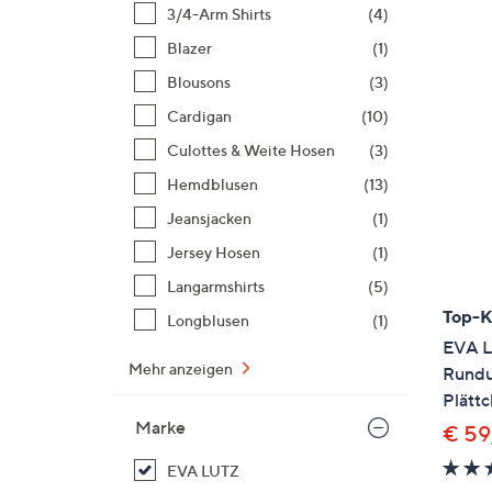
Si
3/4-Arm Shirts
(4)
au
Blazer
(1)
T
Blousons
(3)
G
n
Cardigan
(10)
li
Culottes & Weite Hosen
(3)
b
Hemdblusen
(13)
re
Jeansjacken
(1)
u
di
Jersey Hosen
(1)
an
Langarmshirts
(5)
Top-
Longblusen
(1)
EVA L
Mehr anzeigen
Rund
Plättc
Marke
€ 59
EVA LUTZ