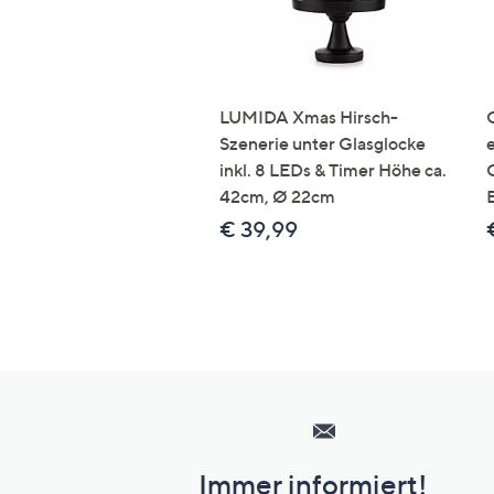
LUMIDA Xmas Hirsch-
Szenerie unter Glasglocke
inkl. 8 LEDs & Timer Höhe ca.
42cm, Ø 22cm
€ 39,99
Hilfeseiten,
Service
und
Immer informiert!
Unternehmensinformationen