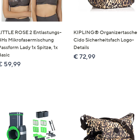
LITTLE ROSE 2 Entlastungs-
KIPLING® Organizertasche
BHs Mikrofasermischung
Cido Sicherheitsfach Logo-
Passform Lady 1x Spitze, 1x
Details
Basic
€ 72,99
€ 59,99