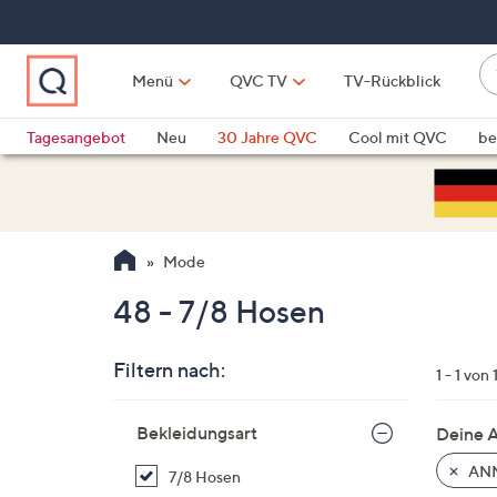
Zum
Hauptinhalt
springen
W
Menü
QVC TV
TV-Rückblick
su
W
d
Vo
Tagesangebot
Neu
30 Jahre QVC
Cool mit QVC
be
h
ve
QLINARISCH
Technik
si
v
Si
Mode
di
Pf
48 - 7/8 Hosen
n
o
Filtern nach:
u
1 - 1 von 
n
Zur
u
Bekleidungsart
Deine 
Produktliste
o
springen
ANN
7/8 Hosen
w