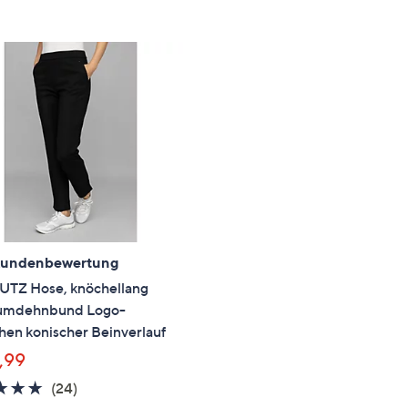
e
f
ouch-
eräten
ach
nks
zw.
chts,
m
ese
zuzeigen.
Kundenbewertung
UTZ Hose, knöchellang
umdehnbund Logo-
hen konischer Beinverlauf
,99
4.7
24
(24)